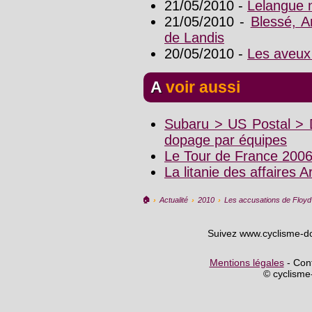
21/05/2010 -
Lelangue n
21/05/2010 -
Blessé, A
de Landis
20/05/2010 -
Les aveux
A voir aussi
Subaru > US Postal > D
dopage par équipes
Le Tour de France 200
La litanie des affaires 
🏠︎
›
Actualité
›
2010
›
Les accusations de Floyd 
Suivez www.cyclisme-d
Mentions légales
- Cont
© cyclism