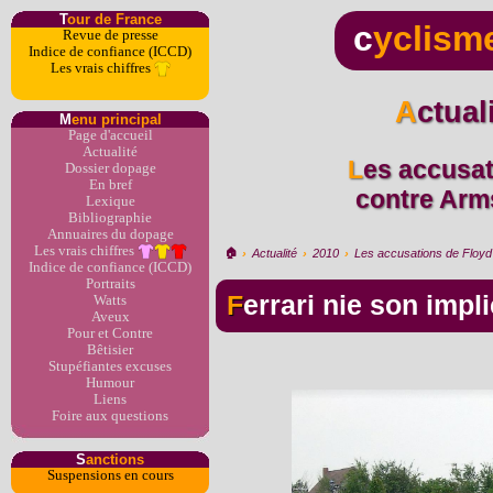
T
our de France
c
yclism
Revue de presse
Indice de confiance (ICCD)
Les vrais chiffres
Actua
M
enu principal
Page d'accueil
Actualité
Les accusations de Floyd Landis
Dossier dopage
En bref
contre Arms
Lexique
Bibliographie
Annuaires du dopage
Les vrais chiffres
🏠︎
›
Actualité
›
2010
›
Les accusations de Floyd 
Indice de confiance (ICCD)
Portraits
Ferrari nie son impl
Watts
Aveux
Pour et Contre
Bêtisier
Stupéfiantes excuses
Humour
Liens
Foire aux questions
S
anctions
Suspensions en cours