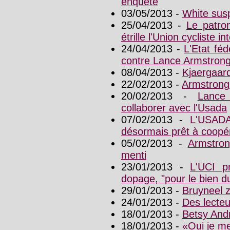
enquête
03/05/2013 -
White sus
25/04/2013 -
Le patro
étrille l'Union cycliste i
24/04/2013 -
L'Etat fé
contre Lance Armstron
08/04/2013 -
Kjaergaar
22/02/2013 -
Armstrong
20/02/2013 -
Lance
collaborer avec l'Usada
07/02/2013 -
L'USADA
désormais prêt à coopé
05/02/2013 -
Armstron
menti
23/01/2013 -
L'UCI p
dopage, "pour le bien d
29/01/2013 -
Bruyneel 
24/01/2013 -
Des lecte
18/01/2013 -
Betsy And
18/01/2013 -
«Oui je me