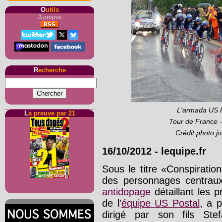
O
utils
A propos
R
echerche
L'armada US Po
L
a preuve par 21
Tour de France -
Crédit photo j
16/10/2012
-
lequipe.fr
Sous le titre «Conspiration
des personnages centraux
antidopage
détaillant les 
de l'
équipe US Postal
, a 
dirigé par son fils Ste