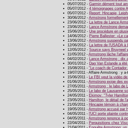
05/07/2012 -
Garmin dément tout arr
05/07/2012 -
4 témoignages contre 
05/07/2012 -
Report: Hincapie, Leip
30/06/2012 -
Armstrong formellemen
23/06/2012 -
La lettre de Lance Arm
23/06/2012 -
Lance Armstrong deman
15/06/2012 -
Une procédure en plusi
14/06/2012 -
Pierre Ballester: «Le c
13/06/2012 -
Armstrong suspendu p
12/06/2012 -
La lettre de l'USADA à
12/05/2012 -
Source says Bruyneel w
11/05/2012 -
Armstrong lâche l'affair
04/02/2012 -
Lance Armstrong : dix
30/01/2012 -
Dag Van Eslande a été 
15/08/2011 -
"Le coach de Contador 
19/07/2011 - Affaire Armstrong : y a-t
15/06/2011 -
Le FBI veut la vidéo de
01/06/2011 -
Armstrong exige des e
27/05/2011 -
Armstrong : le labo de 
25/05/2011 -
Le labo de Lausanne so
24/05/2011 -
Ekimov: "Tyler Hamilto
23/05/2011 -
Hamilton, le détail de l
21/05/2011 -
Hincapie témoin à char
19/05/2011 -
Armstrong accusé par 
04/05/2011 -
l'UCI porte plainte cont
04/05/2011 -
Armstrong renonce à po
22/04/2011 -
Perquisitions chez Visco
21/04/2011 -
Enquête Armstrong: un vo