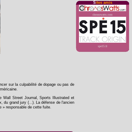
S
ites amis
chronowatts.com
spe15.fr
oncer sur la culpabilité de dopage ou pas de
américaine.
all Street Journal, Sports Illustrated et
 du grand jury (...). La défense de l'ancien
 » responsable de cette fuite.