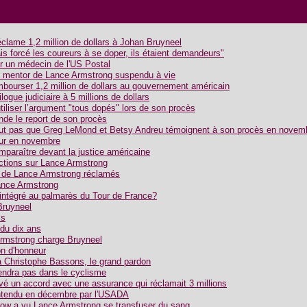
éclame 1,2 million de dollars à Johan Bruyneel
is forcé les coureurs à se doper, ils étaient demandeurs"
r un médecin de l'US Postal
n mentor de Lance Armstrong suspendu à vie
mbourser 1,2 million de dollars au gouvernement américain
logue judiciaire à 5 millions de dollars
tiliser l’argument "tous dopés" lors de son procès
de le report de son procès
ut pas que Greg LeMond et Betsy Andreu témoignent à son procès en novem
our en novembre
paraître devant la justice américaine
nctions sur Lance Armstrong
 de Lance Armstrong réclamés
ance Armstrong
réintégré au palmarès du Tour de France?
Bruyneel
is
du dix ans
rmstrong charge Bruyneel
on d'honneur
 Christophe Bassons, le grand pardon
endra pas dans le cyclisme
vé un accord avec une assurance qui réclamait 3 millions
ntendu en décembre par l'USADA
ow a vu Lance Armstrong se transfuser du sang