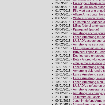
26/09/2013 -
Un soigneur belge accus
04/09/2013 -
Un juge du Texas ordo
01/07/2013 -
Riis visé par une enquê
03/05/2013 -
Affaire Armstrong. Troi
03/05/2013 -
White suspendu rétroa
25/04/2013 -
Le patron de l'Agence am
24/04/2013 -
L'Etat fédéral américa
08/04/2013 -
Kjaergaard épargné
22/02/2013 -
Armstrong encore pours
20/02/2013 -
Lance Armstrong refuse
07/02/2013 -
L'USADA assure que La
05/02/2013 -
Armstrong ne sera pas p
23/01/2013 -
L'UCI prévenait les cou
29/01/2013 -
Bruyneel zappe la Fédé
24/01/2013 -
Des lecteurs en procès
18/01/2013 -
Betsy Andreu «furieuse
18/01/2013 -
«Oui je me suis dopé, 
17/01/2013 -
Lance Armstrong attaqu
17/01/2013 -
Armstrong doit rendre s
15/01/2013 -
Lance Armstrong serait 
15/01/2013 -
Lance Armstrong avoue 
10/01/2013 -
Lance Armstrong a eu "l
08/01/2013 -
L'USADA a refusé un d
05/01/2013 -
Armstrong penserait à 
28/12/2012 -
Armstrong ne change pa
21/11/2012 -
La retraite de Landis
09/11/2012 -
Joachim défend Armstr
04/11/2012 -
Affaire Armstrong : un é