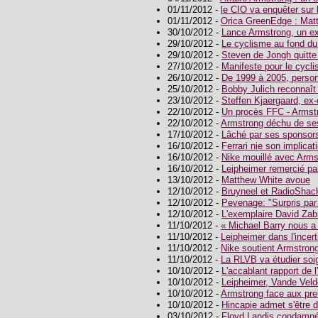
01/11/2012 -
le CIO va enquêter sur
01/11/2012 -
Orica GreenEdge : Matt
30/10/2012 -
Lance Armstrong, un ex
29/10/2012 -
Le cyclisme au fond du
29/10/2012 -
Steven de Jongh quitte
27/10/2012 -
Manifeste pour le cycl
26/10/2012 -
De 1999 à 2005, person
25/10/2012 -
Bobby Julich reconnaît 
23/10/2012 -
Steffen Kjaergaard, ex-
22/10/2012 -
Un procès FFC - Armst
22/10/2012 -
Armstrong déchu de ses
17/10/2012 -
Lâché par ses sponsors
16/10/2012 -
Ferrari nie son implicat
16/10/2012 -
Nike mouillé avec Arms
16/10/2012 -
Leipheimer remercié p
13/10/2012 -
Matthew White avoue
12/10/2012 -
Bruyneel et RadioShac
12/10/2012 -
Pevenage: "Surpris par
12/10/2012 -
L'exemplaire David Zab
11/10/2012 -
« Michael Barry nous a 
11/10/2012 -
Leipheimer dans l'incert
11/10/2012 -
Nike soutient Armstron
11/10/2012 -
La RLVB va étudier soi
10/10/2012 -
L'accablant rapport de
10/10/2012 -
Leipheimer, Vande Veld
10/10/2012 -
Armstrong face aux pr
10/10/2012 -
Hincapie admet s'être 
03/10/2012 -
Floyd Landis condamné