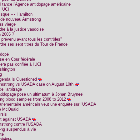
CI tance l'Agence antidopage américaine
l'UCI
risque » - Hamilton
e de nouveau Armstrong
ès vierge
dre à la justice vaudoise
n 2005 ?
 prévenu avant tous les contrôles"
dre ses sept titres du Tour de France
 dopé
se en Cour fédérale
sera pas confiée à l'UCI
shington
g
Agenda Is Questioned
 Armstrong vs USADA case on August 10th
 l'arbitrage
ntidopage pose un ultimatum à Johan Bruyneel
g blood samples from 2008 to 2012
parlementaire américain veut une enquête sur l'USADA
de McQuaid
rsis
uit against USADA
mstrong contre l'USADA
ong suspendus à vie
té
plainte