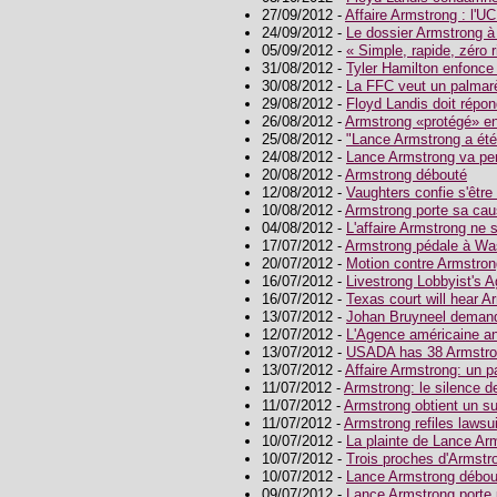
27/09/2012 -
Affaire Armstrong : l'U
24/09/2012 -
Le dossier Armstrong à 
05/09/2012 -
« Simple, rapide, zéro 
31/08/2012 -
Tyler Hamilton enfonc
30/08/2012 -
La FFC veut un palmar
29/08/2012 -
Floyd Landis doit répon
26/08/2012 -
Armstrong «protégé» e
25/08/2012 -
"Lance Armstrong a été
24/08/2012 -
Lance Armstrong va per
20/08/2012 -
Armstrong débouté
12/08/2012 -
Vaughters confie s'être
10/08/2012 -
Armstrong porte sa cau
04/08/2012 -
L'affaire Armstrong ne 
17/07/2012 -
Armstrong pédale à Wa
20/07/2012 -
Motion contre Armstron
16/07/2012 -
Livestrong Lobbyist's 
16/07/2012 -
Texas court will hear
13/07/2012 -
Johan Bruyneel demande
12/07/2012 -
L'Agence américaine a
13/07/2012 -
USADA has 38 Armstron
13/07/2012 -
Affaire Armstrong: un 
11/07/2012 -
Armstrong: le silence 
11/07/2012 -
Armstrong obtient un su
11/07/2012 -
Armstrong refiles laws
10/07/2012 -
La plainte de Lance Ar
10/07/2012 -
Trois proches d'Armstr
10/07/2012 -
Lance Armstrong débou
09/07/2012 -
Lance Armstrong porte 