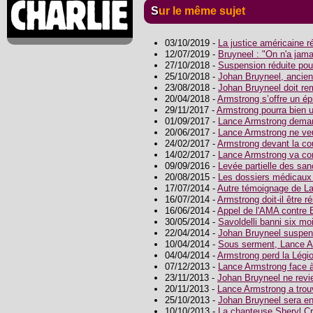
Sur le même sujet
03/10/2019 -
La justice américaine r
12/07/2019 -
Bruyneel : "On n'a jama
27/10/2018 -
Suspension réduite pou
25/10/2018 -
Johan Bruyneel, ancie
23/08/2018 -
Johan Bruyneel doit re
20/04/2018 -
Armstrong s’offre un épi
29/11/2017 -
Armstrong pourra bien u
01/09/2017 -
Lance Armstrong deman
20/06/2017 -
Lance Armstrong ne ve
24/02/2017 -
Armstrong devant la c
14/02/2017 -
Lance Armstrong va com
09/09/2016 -
Levée partielle des sa
20/08/2015 -
Les dossiers médicaux
17/07/2014 -
Autre témoignage de L
16/07/2014 -
Armstrong doit-il être 
16/06/2014 -
Appel de l'AMA contre 
30/05/2014 -
Savoldelli banni six mo
22/04/2014 -
Johan Bruyneel suspen
10/04/2014 -
Sous serment, Lance A
04/04/2014 -
Armstrong perd la Légi
07/12/2013 -
Lance Armstrong face à
23/11/2013 -
Johan Bruyneel ne revi
20/11/2013 -
Lance Armstrong a trou
25/10/2013 -
Johan Bruyneel sera e
10/10/2013 -
La chanteuse Sheryl Cr