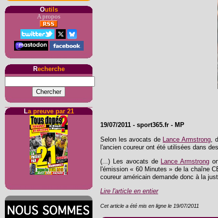
O
utils
A propos
R
echerche
L
a preuve par 21
19/07/2011
-
sport365.fr
- MP
Selon les avocats de
Lance Armstrong
, 
l'ancien coureur ont été utilisées dans d
(...) Les avocats de
Lance Armstrong
on
l'émission « 60 Minutes » de la chaîne CB
coureur américain demande donc à la justi
Lire l'article en entier
Cet article a été mis en ligne le 19/07/2011