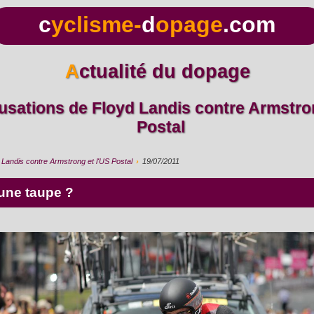
c
yclisme-
d
opage
.com
Actualité du dopage
Postal
Landis contre Armstrong et l'US Postal
›
19/07/2011
l une taupe ?