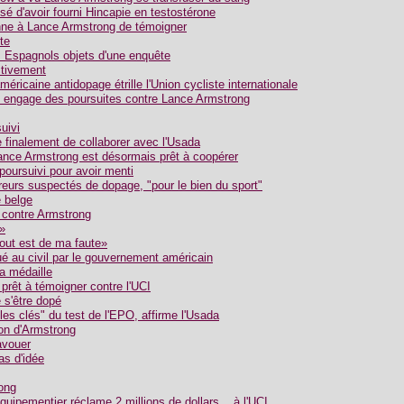
é d'avoir fourni Hincapie en testostérone
nne à Lance Armstrong de témoigner
te
s Espagnols objets d'une enquête
ctivement
éricaine antidopage étrille l'Union cycliste internationale
in engage des poursuites contre Lance Armstrong
uivi
 finalement de collaborer avec l'Usada
nce Armstrong est désormais prêt à coopérer
oursuivi pour avoir menti
reurs suspectés de dopage, "pour le bien du sport"
 belge
 contre Armstrong
»
tout est de ma faute»
é au civil par le gouvernement américain
a médaille
prêt à témoigner contre l'UCI
s'être dopé
es clés" du test de l'EPO, affirme l'Usada
on d'Armstrong
avouer
s d'idée
ong
quipementier réclame 2 millions de dollars... à l'UCI