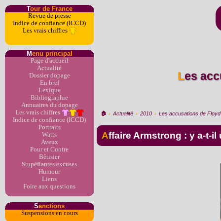
T
our de France
Revue de presse
Indice de confiance (ICCD)
Les vrais chiffres
M
enu principal
Page d'accueil
Actualité
Les accusations de Floyd Landis contre Armstrong et l'US
Dossier dopage
En bref
Lexique
Bibliographie
Annuaires du dopage
Les vrais chiffres
🏠︎
›
Actualité
›
2010
›
Les accusations de Floyd 
Indice de confiance (ICCD)
Portraits
Affaire Armstrong : y a-t-i
Watts
Aveux
Pour et Contre
Bêtisier
Stupéfiantes excuses
Humour
Liens
Foire aux questions
S
anctions
Suspensions en cours