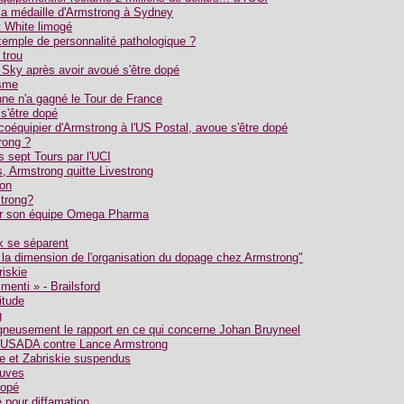
 la médaille d'Armstrong à Sydney
 White limogé
emple de personnalité pathologique ?
 trou
 Sky après avoir avoué s'être dopé
isme
ne n'a gagné le Tour de France
s'être dopé
coéquipier d'Armstrong à l'US Postal, avoue s'être dopé
rong ?
 sept Tours par l'UCI
, Armstrong quitte Livestrong
ion
trong?
ar son équipe Omega Pharma
k se séparent
 la dimension de l'organisation du dopage chez Armstrong"
riskie
menti » - Brailsford
itude
g
gneusement le rapport en ce qui concerne Johan Bruyneel
 l'USADA contre Lance Armstrong
e et Zabriskie suspendus
euves
dopé
 pour diffamation