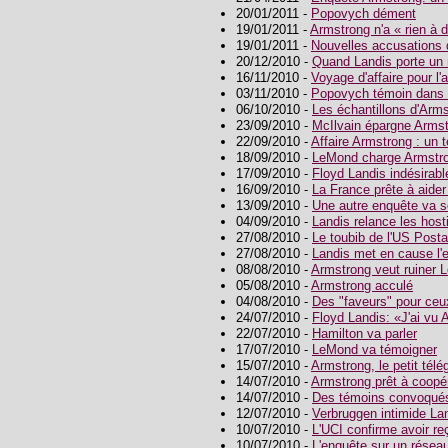
20/01/2011 -
Popovych dément
19/01/2011 -
Armstrong n'a « rien à 
19/01/2011 -
Nouvelles accusations 
20/12/2010 -
Quand Landis porte un
16/11/2010 -
Voyage d'affaire pour l'
03/11/2010 -
Popovych témoin dans 
06/10/2010 -
Les échantillons d'Arm
23/09/2010 -
McIlvain épargne Armst
22/09/2010 -
Affaire Armstrong : un 
18/09/2010 -
LeMond charge Armstr
17/09/2010 -
Floyd Landis indésirabl
16/09/2010 -
La France prête à aider
13/09/2010 -
Une autre enquête va s
04/09/2010 -
Landis relance les hosti
27/08/2010 -
Le toubib de l'US Posta
27/08/2010 -
Landis met en cause l'
08/08/2010 -
Armstrong veut ruiner
05/08/2010 -
Armstrong acculé
04/08/2010 -
Des "faveurs" pour ceu
24/07/2010 -
Floyd Landis: «J'ai vu
22/07/2010 -
Hamilton va parler
17/07/2010 -
LeMond va témoigner
15/07/2010 -
Armstrong, le petit télé
14/07/2010 -
Armstrong prêt à coopé
14/07/2010 -
Des témoins convoqués
12/07/2010 -
Verbruggen intimide La
10/07/2010 -
L'UCI confirme avoir r
10/07/2010 -
L'enquête sur un résea