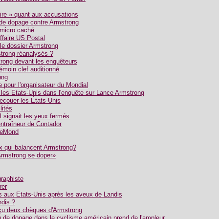
dire » quant aux accusations
de dopage contre Armstrong
 micro caché
affaire US Postal
le dossier Armstrong
strong réanalysés ?
rong devant les enquêteurs
témoin clef auditionné
ong
e pour l'organisateur du Mondial
 les Etats-Unis dans l'enquête sur Lance Armstrong
ecouer les États-Unis
lités
l signait les yeux fermés
entraîneur de Contador
 LeMond
x qui balancent Armstrong?
 Armstrong se doper»
graphiste
rer
 aux Etats-Unis après les aveux de Landis
ndis ?
eçu deux chèques d'Armstrong
u de dopage dans le cyclisme américain prend de l'ampleur