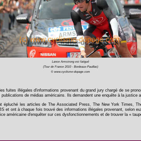
Lance Armstrong est fatigué
(Tour de France 2010 - Bordeaux-Pauillac)
© www.cyclisme-dopage.com
des fuites illégales d'informations provenant du grand jury chargé de se pron
es publications de médias américains. Ils demandent une enquête à la justice 
t épluché les articles de The Associated Press, The New York Times, The W
S et ont à chaque fois trouvé des informations illégales provenant, selon eux,
ce américaine d'enquêter sur ces dysfonctionnements et de trouver la « taupe