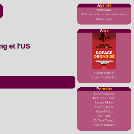
A
genda
04/07/2026
Publication des Indices de Confiance
(ICCD) 2026
A
lire
Dopage organisé
Grigory Rodchenkov
P
ortraits
Lance Armstrong
Dr Michele Ferrari
Laurent Jalabert
Marcos Maynar
Bernard Sainz
Jan Ullrich
Dr Yvan Vanmol
Tous les portraits