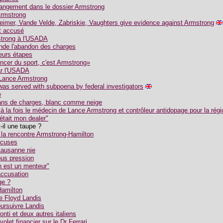
angement dans le dossier Armstrong
Armstrong
heimer, Vande Velde, Zabriskie, Vaughters give evidence against Armstrong
t accusé
strong à l'USADA
de l'abandon des charges
eurs étapes
ancer du sport, c'est Armstrong»
ar l'USADA
 Lance Armstrong
as served with subpoena by federal investigators
e
 ans de charges, blanc comme neige
à la fois le médecin de Lance Armstrong et contrôleur antidopage pour la rég
était mon dealer"
-il une taupe ?
 la rencontre Armstrong-Hamilton
xcuses
Lausanne nie
us pression
n est un menteur"
'accusation
ge ?
Hamilton
re Floyd Landis
ursuivre Landis
nti et deux autres italiens
let financier sur le Dr Ferrari