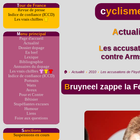
T
our de France
c
yclism
Revue de presse
Indice de confiance (ICCD)
Les vrais chiffres
Actua
M
enu principal
Page d'accueil
Actualité
Les accusations de Floyd Landis
Dossier dopage
En bref
contre Arms
Lexique
Bibliographie
Annuaires du dopage
Les vrais chiffres
🏠︎
›
Actualité
›
2010
›
Les accusations de Floyd 
Indice de confiance (ICCD)
Portraits
Bruyneel zappe la 
Watts
Aveux
Pour et Contre
Bêtisier
Stupéfiantes excuses
Humour
Liens
Foire aux questions
S
anctions
Suspensions en cours