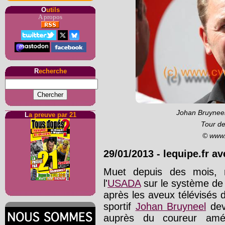
O
utils
A propos
R
echerche
Johan Bruyneel
L
a preuve par 21
Tour de
© www.
29/01/2013
-
lequipe.fr a
Muet depuis des mois, 
l'
USADA
sur le système de 
après les aveux télévisés
sportif
Johan Bruyneel
deva
auprès du coureur amé