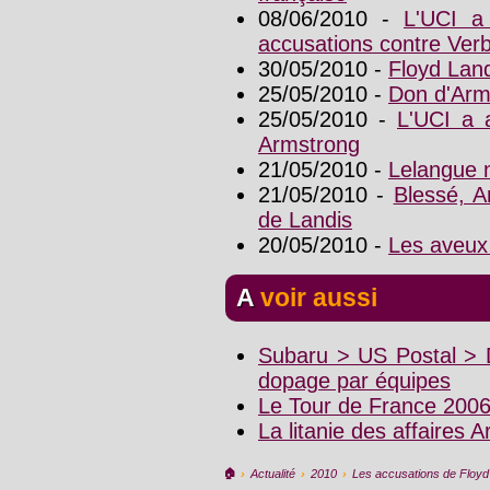
08/06/2010 -
L'UCI a
accusations contre Ver
30/05/2010 -
Floyd Land
25/05/2010 -
Don d'Arms
25/05/2010 -
L'UCI a a
Armstrong
21/05/2010 -
Lelangue n
21/05/2010 -
Blessé, A
de Landis
20/05/2010 -
Les aveux
A voir aussi
Subaru > US Postal > D
dopage par équipes
Le Tour de France 200
La litanie des affaires 
🏠︎
›
Actualité
›
2010
›
Les accusations de Floyd 