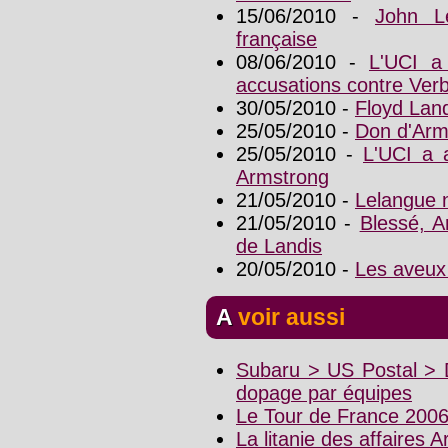
15/06/2010 -
John L
française
08/06/2010 -
L'UCI a
accusations contre Ver
30/05/2010 -
Floyd Land
25/05/2010 -
Don d'Arms
25/05/2010 -
L'UCI a a
Armstrong
21/05/2010 -
Lelangue n
21/05/2010 -
Blessé, A
de Landis
20/05/2010 -
Les aveux
A voir aussi
Subaru > US Postal > D
dopage par équipes
Le Tour de France 200
La litanie des affaires 