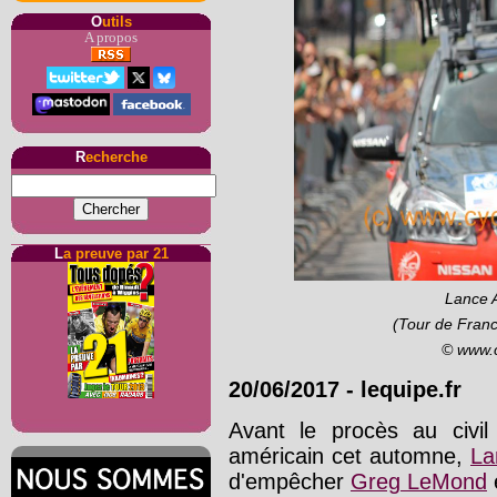
O
utils
A propos
R
echerche
L
a preuve par 21
Lance A
(Tour de Franc
© www.
20/06/2017
-
lequipe.fr
Avant le procès au civi
américain cet automne,
La
d'empêcher
Greg LeMond