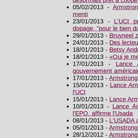
désormais prêt à coopé
05/02/2013 -
Armstron
menti
23/01/2013 -
L'UCI p
dopage, "pour le bien d
29/01/2013 -
Bruyneel 
24/01/2013 -
Des lecte
18/01/2013 -
Betsy And
18/01/2013 -
«Oui je me
17/01/2013 -
Lance 
gouvernement américai
17/01/2013 -
Armstrong 
15/01/2013 -
Lance Arm
l'UCI
15/01/2013 -
Lance Arm
10/01/2013 -
Lance Ar
l'EPO, affirme l'Usada
08/01/2013 -
L'USADA a
05/01/2013 -
Armstrong
28/12/2012 -
Armstrong