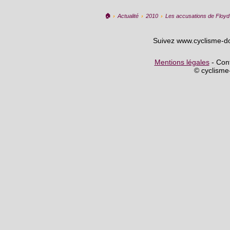
🏠︎
›
Actualité
›
2010
›
Les accusations de Floyd 
Suivez www.cyclisme-d
Mentions légales
- Cont
© cyclism