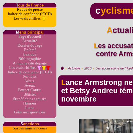
T
our de France
c
yclism
Revue de presse
Indice de confiance (ICCD)
Les vrais chiffres
Actua
M
enu principal
Page d'accueil
Actualité
Les accusations de Floyd Landis
Dossier dopage
En bref
contre Arms
Lexique
Bibliographie
Annuaires du dopage
Les vrais chiffres
🏠︎
›
Actualité
›
2010
›
Les accusations de Floyd 
Indice de confiance (ICCD)
Portraits
Lance Armstrong ne veut pas que Greg LeMond
Watts
Aveux
et Betsy Andreu tém
Pour et Contre
Bêtisier
novembre
Stupéfiantes excuses
Humour
Liens
Foire aux questions
S
anctions
Suspensions en cours