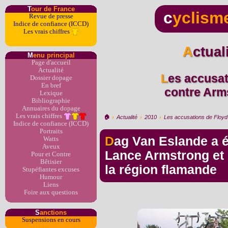
T
our de France
c
yclism
Revue de presse
Indice de confiance (ICCD)
Les vrais chiffres
Actua
M
enu principal
Page d'accueil
Actualité
Les accusations de Floyd Landis
Dossier dopage
En bref
contre Arms
Lexique
Bibliographie
Annuaires du dopage
Les vrais chiffres
🏠︎
›
Actualité
›
2010
›
Les accusations de Floyd 
Indice de confiance (ICCD)
Portraits
Dag Van Eslande a été à la fois le médecin de
Watts
Aveux
Lance Armstrong et 
Pour et Contre
Bêtisier
la région flamande
Stupéfiantes excuses
Humour
Liens
Foire aux questions
S
anctions
Suspensions en cours