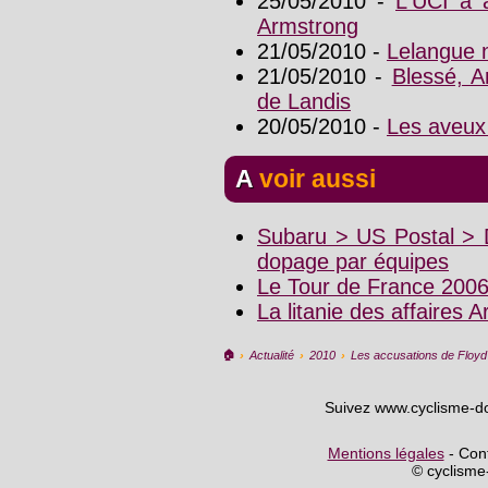
25/05/2010 -
L'UCI a a
Armstrong
21/05/2010 -
Lelangue n
21/05/2010 -
Blessé, A
de Landis
20/05/2010 -
Les aveux
A voir aussi
Subaru > US Postal > D
dopage par équipes
Le Tour de France 200
La litanie des affaires 
🏠︎
›
Actualité
›
2010
›
Les accusations de Floyd 
Suivez www.cyclisme-d
Mentions légales
- Cont
© cyclism