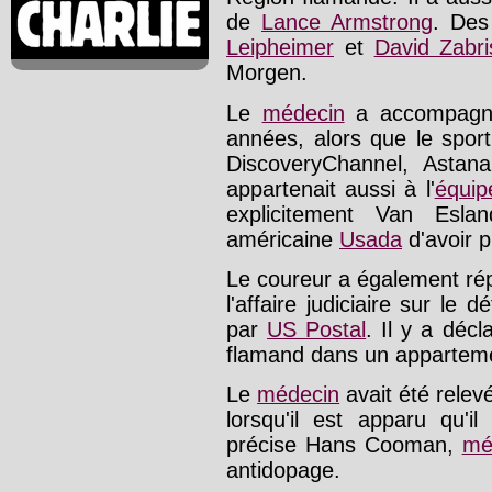
de
Lance Armstrong
. Des
Leipheimer
et
David Zabri
Morgen.
Le
médecin
a accompag
années, alors que le sport
DiscoveryChannel, Asta
appartenait aussi à l'
équip
explicitement Van Esla
américaine
Usada
d'avoir 
Le coureur a également ré
l'affaire judiciaire sur le
par
US Postal
. Il y a déc
flamand dans un appartemen
Le
médecin
avait été relev
lorsqu'il est apparu qu'il
précise Hans Cooman,
mé
antidopage.