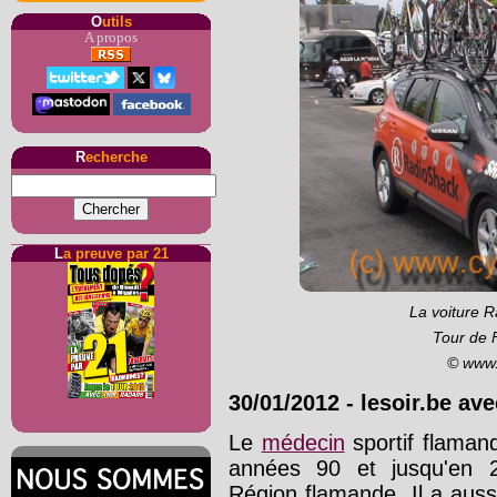
O
utils
A propos
R
echerche
L
a preuve par 21
La voiture 
Tour de 
© www.
30/01/2012
-
lesoir.be av
Le
médecin
sportif flamand
années 90 et jusqu'en 2
Région flamande. Il a auss