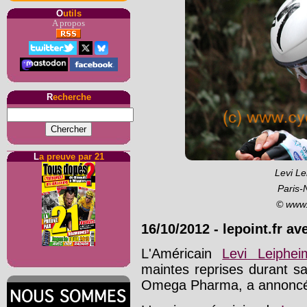
O
utils
A propos
R
echerche
L
a preuve par 21
Levi Le
Paris-
© www.
16/10/2012
-
lepoint.fr a
L'Américain
Levi Leiphei
maintes reprises durant sa
Omega Pharma, a annoncé m