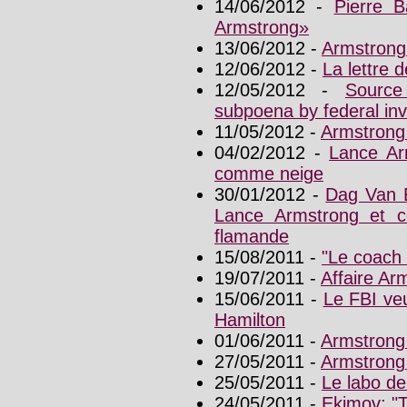
14/06/2012 -
Pierre B
Armstrong»
13/06/2012 -
Armstrong
12/06/2012 -
La lettre
12/05/2012 -
Source
subpoena by federal inv
11/05/2012 -
Armstrong 
04/02/2012 -
Lance Ar
comme neige
30/01/2012 -
Dag Van E
Lance Armstrong et co
flamande
15/08/2011 -
"Le coach 
19/07/2011 -
Affaire Arm
15/06/2011 -
Le FBI veu
Hamilton
01/06/2011 -
Armstrong
27/05/2011 -
Armstrong 
25/05/2011 -
Le labo d
24/05/2011 -
Ekimov: "T