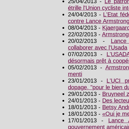
25/04/2013 -
Le patro
étrille l'Union cycliste i
24/04/2013 -
L'Etat fé
contre Lance Armstron
08/04/2013 -
Kjaergaar
22/02/2013 -
Armstrong
20/02/2013 -
Lance
collaborer avec l'Usada
07/02/2013 -
L'USADA
désormais prêt à coopé
05/02/2013 -
Armstron
menti
23/01/2013 -
L'UCI p
dopage, "pour le bien d
29/01/2013 -
Bruyneel 
24/01/2013 -
Des lecte
18/01/2013 -
Betsy And
18/01/2013 -
«Oui je me
17/01/2013 -
Lance 
gouvernement américai