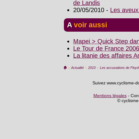
de Landis
20/05/2010 -
Les aveux
A voir aussi
Mapei > Quick Step dan
Le Tour de France 200
La litanie des affaires 
🏠︎
›
Actualité
›
2010
›
Les accusations de Floyd 
Suivez www.cyclisme-d
Mentions légales
- Cont
© cyclism