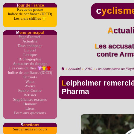
T
our de France
c
yclism
Revue de presse
Indice de confiance (ICCD)
Les vrais chiffres
Actua
M
enu principal
Page d'accueil
Actualité
Les accusations de Floyd Landis
Dossier dopage
En bref
contre Arms
Lexique
Bibliographie
Annuaires du dopage
Les vrais chiffres
🏠︎
›
Actualité
›
2010
›
Les accusations de Floyd 
Indice de confiance (ICCD)
Portraits
Leipheimer remercié par son équipe Omega
Watts
Aveux
Pharma
Pour et Contre
Bêtisier
Stupéfiantes excuses
Humour
Liens
Foire aux questions
S
anctions
Suspensions en cours