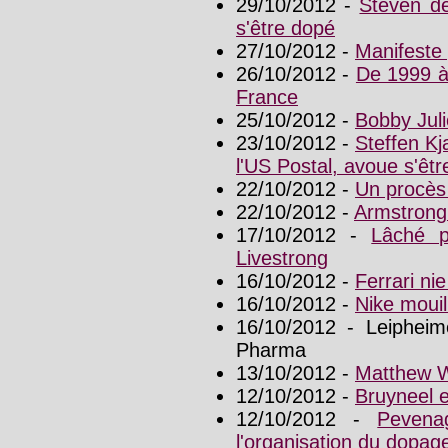
29/10/2012 -
Steven de
s'être dopé
27/10/2012 -
Manifeste 
26/10/2012 -
De 1999 à
France
25/10/2012 -
Bobby Juli
23/10/2012 -
Steffen Kj
l'US Postal, avoue s'êt
22/10/2012 -
Un procès
22/10/2012 -
Armstrong 
17/10/2012 -
Lâché p
Livestrong
16/10/2012 -
Ferrari nie
16/10/2012 -
Nike moui
16/10/2012 - Leiphei
Pharma
13/10/2012 -
Matthew W
12/10/2012 -
Bruyneel 
12/10/2012 -
Pevena
l'organisation du dopa