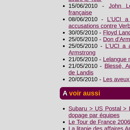
15/06/2010 -
John L
française
08/06/2010 -
L'UCI a
accusations contre Ver
30/05/2010 -
Floyd Land
25/05/2010 -
Don d'Arms
25/05/2010 -
L'UCI a a
Armstrong
21/05/2010 -
Lelangue n
21/05/2010 -
Blessé, A
de Landis
20/05/2010 -
Les aveux
A voir aussi
Subaru > US Postal > D
dopage par équipes
Le Tour de France 200
La litanie des affaires 