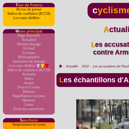
T
our de France
c
yclism
Revue de presse
Indice de confiance (ICCD)
Les vrais chiffres
Actua
M
enu principal
Page d'accueil
Actualité
Les accusations de Floyd Landis
Dossier dopage
En bref
contre Arms
Lexique
Bibliographie
Annuaires du dopage
Les vrais chiffres
🏠︎
›
Actualité
›
2010
›
Les accusations de Floyd 
Indice de confiance (ICCD)
Portraits
Les échantillons d
Watts
Aveux
Pour et Contre
Bêtisier
Stupéfiantes excuses
Humour
Liens
Foire aux questions
S
anctions
Suspensions en cours