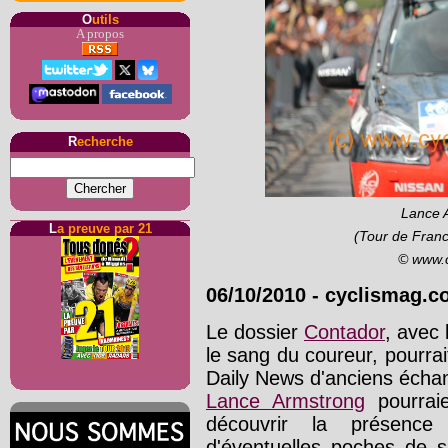
O
utils
A propos
R
echerche
Lance A
L
a preuve par 21
(Tour de Franc
© www.
06/10/2010
-
cyclismag.c
Le dossier
Contador
, avec 
le sang du coureur, pourrait
Daily News d'anciens échant
Lance Armstrong
pourraie
découvrir la présence
d'éventuelles poches de s