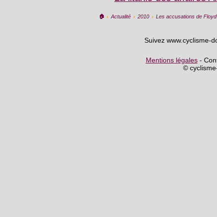
🏠︎
›
Actualité
›
2010
›
Les accusations de Floyd 
Suivez www.cyclisme-d
Mentions légales
- Cont
© cyclism