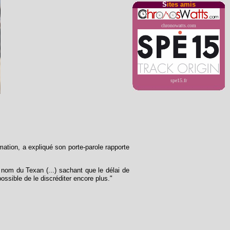
S
ites amis
chronowatts.com
spe15.fr
mation, a expliqué son porte-parole rapporte
 nom du Texan (...) sachant que le délai de
ossible de le discréditer encore plus."