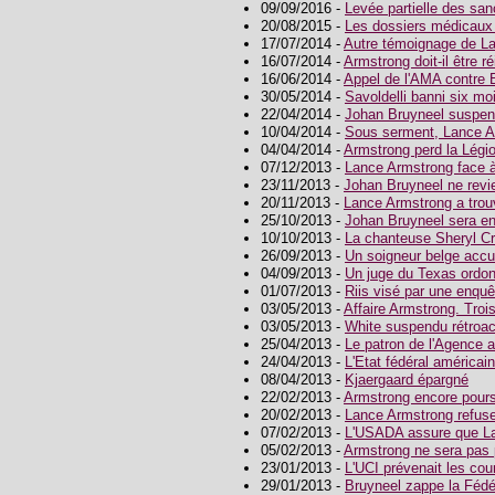
09/09/2016 -
Levée partielle des sa
20/08/2015 -
Les dossiers médicaux
17/07/2014 -
Autre témoignage de L
16/07/2014 -
Armstrong doit-il être 
16/06/2014 -
Appel de l'AMA contre 
30/05/2014 -
Savoldelli banni six mo
22/04/2014 -
Johan Bruyneel suspen
10/04/2014 -
Sous serment, Lance A
04/04/2014 -
Armstrong perd la Légi
07/12/2013 -
Lance Armstrong face à
23/11/2013 -
Johan Bruyneel ne revi
20/11/2013 -
Lance Armstrong a trou
25/10/2013 -
Johan Bruyneel sera e
10/10/2013 -
La chanteuse Sheryl Cr
26/09/2013 -
Un soigneur belge accus
04/09/2013 -
Un juge du Texas ordo
01/07/2013 -
Riis visé par une enquê
03/05/2013 -
Affaire Armstrong. Troi
03/05/2013 -
White suspendu rétroa
25/04/2013 -
Le patron de l'Agence am
24/04/2013 -
L'Etat fédéral américa
08/04/2013 -
Kjaergaard épargné
22/02/2013 -
Armstrong encore pours
20/02/2013 -
Lance Armstrong refuse
07/02/2013 -
L'USADA assure que La
05/02/2013 -
Armstrong ne sera pas p
23/01/2013 -
L'UCI prévenait les cou
29/01/2013 -
Bruyneel zappe la Fédé