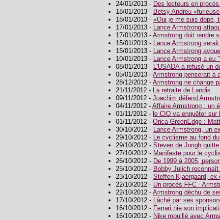
24/01/2013 -
Des lecteurs en procès
18/01/2013 -
Betsy Andreu «furieuse
18/01/2013 -
«Oui je me suis dopé, 
17/01/2013 -
Lance Armstrong attaqu
17/01/2013 -
Armstrong doit rendre s
15/01/2013 -
Lance Armstrong serait 
15/01/2013 -
Lance Armstrong avoue 
10/01/2013 -
Lance Armstrong a eu "l
08/01/2013 -
L'USADA a refusé un d
05/01/2013 -
Armstrong penserait à 
28/12/2012 -
Armstrong ne change pa
21/11/2012 -
La retraite de Landis
09/11/2012 -
Joachim défend Armstr
04/11/2012 -
Affaire Armstrong : un é
01/11/2012 -
le CIO va enquêter sur
01/11/2012 -
Orica GreenEdge : Matt
30/10/2012 -
Lance Armstrong, un ex
29/10/2012 -
Le cyclisme au fond du
29/10/2012 -
Steven de Jongh quitte
27/10/2012 -
Manifeste pour le cycl
26/10/2012 -
De 1999 à 2005, person
25/10/2012 -
Bobby Julich reconnaît 
23/10/2012 -
Steffen Kjaergaard, ex-
22/10/2012 -
Un procès FFC - Armst
22/10/2012 -
Armstrong déchu de ses
17/10/2012 -
Lâché par ses sponsors
16/10/2012 -
Ferrari nie son implicat
16/10/2012 -
Nike mouillé avec Arms