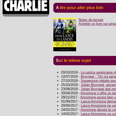
A lire pour aller plus loin
Notes de lecture
Acheter ce livre sur ama
Sur le même sujet
03/10/2019 -
La justice américaine r
12/07/2019 -
Bruyneel : "On n'a jama
27/10/2018 -
Suspension réduite pou
25/10/2018 -
Johan Bruyneel, ancie
23/08/2018 -
Johan Bruyneel doit re
20/04/2018 -
Armstrong s’offre un épi
29/11/2017 -
Armstrong pourra bien u
01/09/2017 -
Lance Armstrong deman
20/06/2017 -
Lance Armstrong ne ve
24/02/2017 -
Armstrong devant la c
14/02/2017 -
Lance Armstrong va com