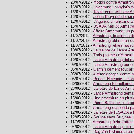
20/07/2012 -
Motion contre Armstron
16/07/2012 -
Livestrong Lobbyist's 
16/07/2012 -
Texas court will hear
13/07/2012 -
Johan Bruyneel demande
12/07/2012 -
L'Agence américaine a
13/07/2012 -
USADA has 38 Armstron
13/07/2012 -
Affaire Armstrong: un 
11/07/2012 -
Armstrong: le silence 
11/07/2012 -
Armstrong obtient un su
11/07/2012 -
Armstrong refiles laws
10/07/2012 -
La plainte de Lance Ar
10/07/2012 -
Trois proches d'Armstr
10/07/2012 -
Lance Armstrong débou
09/07/2012 -
Lance Armstrong porte 
05/07/2012 -
Garmin dément tout arr
05/07/2012 -
4 témoignages contre 
05/07/2012 -
Report: Hincapie, Leip
30/06/2012 -
Armstrong formellemen
23/06/2012 -
La lettre de Lance Arm
23/06/2012 -
Lance Armstrong deman
15/06/2012 -
Une procédure en plusi
14/06/2012 -
Pierre Ballester: «Le c
13/06/2012 -
Armstrong suspendu p
12/06/2012 -
La lettre de l'USADA à
12/05/2012 -
Source says Bruyneel w
11/05/2012 -
Armstrong lâche l'affair
04/02/2012 -
Lance Armstrong : dix
30/01/2012 -
Dag Van Eslande a été 