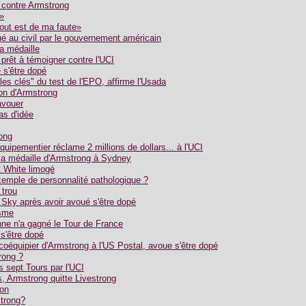
 contre Armstrong
»
tout est de ma faute»
é au civil par le gouvernement américain
a médaille
prêt à témoigner contre l'UCI
s'être dopé
es clés" du test de l'EPO, affirme l'Usada
on d'Armstrong
avouer
s d'idée
ong
quipementier réclame 2 millions de dollars... à l'UCI
 la médaille d'Armstrong à Sydney
 White limogé
emple de personnalité pathologique ?
 trou
 Sky après avoir avoué s'être dopé
isme
ne n'a gagné le Tour de France
s'être dopé
coéquipier d'Armstrong à l'US Postal, avoue s'être dopé
rong ?
 sept Tours par l'UCI
, Armstrong quitte Livestrong
ion
trong?