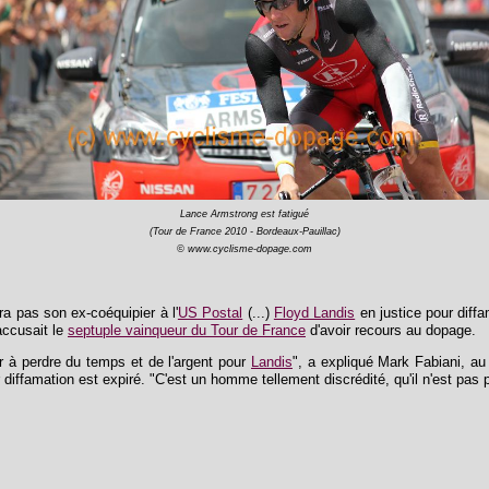
Lance Armstrong est fatigué
(Tour de France 2010 - Bordeaux-Pauillac)
© www.cyclisme-dopage.com
a pas son ex-coéquipier à l'
US Postal
(...)
Floyd Landis
en justice pour diffa
ccusait le
septuple vainqueur du Tour de France
d'avoir recours au dopage.
r à perdre du temps et de l'argent pour
Landis
", a expliqué Mark Fabiani, au
 diffamation est expiré. "C'est un homme tellement discrédité, qu'il n'est pas p