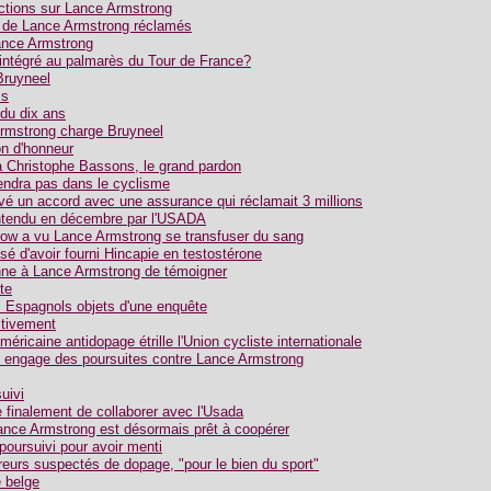
nctions sur Lance Armstrong
 de Lance Armstrong réclamés
ance Armstrong
réintégré au palmarès du Tour de France?
Bruyneel
is
du dix ans
rmstrong charge Bruyneel
on d'honneur
 Christophe Bassons, le grand pardon
endra pas dans le cyclisme
vé un accord avec une assurance qui réclamait 3 millions
ntendu en décembre par l'USADA
ow a vu Lance Armstrong se transfuser du sang
é d'avoir fourni Hincapie en testostérone
nne à Lance Armstrong de témoigner
te
s Espagnols objets d'une enquête
ctivement
éricaine antidopage étrille l'Union cycliste internationale
in engage des poursuites contre Lance Armstrong
uivi
 finalement de collaborer avec l'Usada
nce Armstrong est désormais prêt à coopérer
oursuivi pour avoir menti
reurs suspectés de dopage, "pour le bien du sport"
 belge