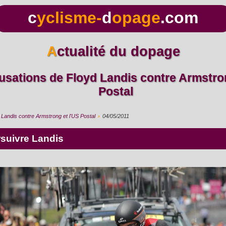
c
yclisme-
d
opage
.com
Actualité du dopage
Postal
Landis contre Armstrong et l'US Postal
›
04/05/2011
rsuivre Landis