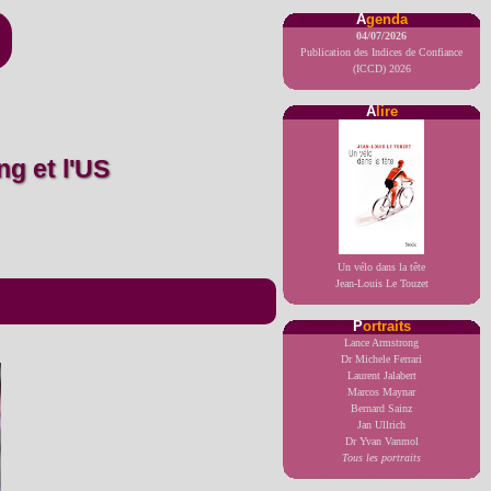
A
genda
04/07/2026
Publication des Indices de Confiance
(ICCD) 2026
A
lire
Un vélo dans la tête
Jean-Louis Le Touzet
P
ortraits
Lance Armstrong
Dr Michele Ferrari
Laurent Jalabert
Marcos Maynar
Bernard Sainz
Jan Ullrich
Dr Yvan Vanmol
Tous les portraits