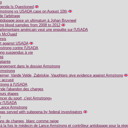
g
Agenda Is Questioned
 Armstrong vs USADA case on August 10th
 l'arbitrage
ntidopage pose un ultimatum à Johan Bruyneel
g blood samples from 2008 to 2012
parlementaire américain veut une enquête sur l'USADA
de McQuaid
rsis
uit against USADA
mstrong contre l'USADA
ong suspendus à vie
té
plainte
angement dans le dossier Armstrong
Armstrong
heimer, Vande Velde, Zabriskie, Vaughters give evidence against Armstrong
t accusé
strong à l'USADA
de l'abandon des charges
eurs étapes
ancer du sport, c'est Armstrong»
ar l'USADA
 Lance Armstrong
as served with subpoena by federal investigators
e
 ans de charges, blanc comme neige
à la fois le médecin de Lance Armstrong et contrôleur antidopage pour la rég