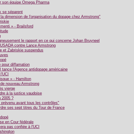
ar son équipe Omega Pharma
k se séparent
 la dimension de l'organisation du dopage chez Armstrong"
riskie
menti » - Brailsford
itude
g
gneusement le rapport en ce qui concerne Johan Bruyneel
 l'USADA contre Lance Armstrong
e et Zabriskie suspendus
euves
dopé
 pour diffamation
CI tance l'Agence antidopage américaine
l'UCI
risque » - Hamilton
e de nouveau Armstrong
ès vierge
dre à la justice vaudoise
n 2005 ?
 prévenu avant tous les contrôles"
dre ses sept titres du Tour de France
 dopé
se en Cour fédérale
sera pas confiée à l'UCI
shington