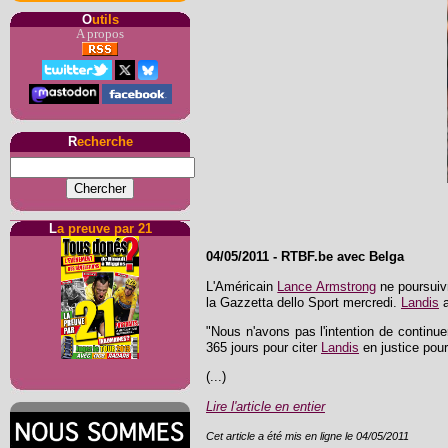
O
utils
A propos
R
echerche
L
a preuve par 21
04/05/2011
-
RTBF.be avec Belga
L'Américain
Lance Armstrong
ne poursuivr
la Gazzetta dello Sport mercredi.
Landis
a
"Nous n'avons pas l'intention de continue
365 jours pour citer
Landis
en justice pour
(...)
Lire l'article en entier
Cet article a été mis en ligne le 04/05/2011