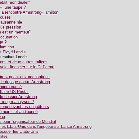
était mon dealer"
t-il une taupe ?
 la rencontre Armstrong-Hamilton
xcuses
Lausanne nie
us pression
n est un menteur"
'accusation
ge ?
Hamilton
re Floyd Landis
ursuivre Landis
nti et deux autres italiens
let financier sur le Dr Ferrari
dire » quant aux accusations
de dopage contre Armstrong
 micro caché
affaire US Postal
le dossier Armstrong
strong réanalysés ?
rong devant les enquêteurs
témoin clef auditionné
ong
e pour l'organisateur du Mondial
 les Etats-Unis dans l'enquête sur Lance Armstrong
ecouer les États-Unis
lités