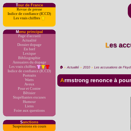
T
our de France
Revue de presse
Indice de confiance (ICCD)
Les vrais chiffres
M
enu principal
Page d'accueil
Actualité
Les accusations de Floyd Landis contre Armstrong et l'US
Dossier dopage
En bref
Lexique
Bibliographie
Annuaires du dopage
Les vrais chiffres
🏠︎
›
Actualité
›
2010
›
Les accusations de Floyd 
Indice de confiance (ICCD)
Portraits
Armstrong renonce à pou
Watts
Aveux
Pour et Contre
Bêtisier
Stupéfiantes excuses
Humour
Liens
Foire aux questions
S
anctions
Suspensions en cours