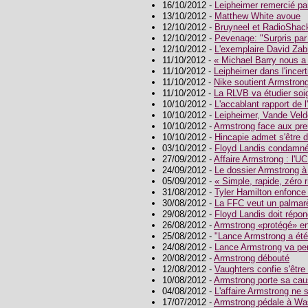
16/10/2012 -
Leipheimer remercié p
13/10/2012 -
Matthew White avoue
12/10/2012 -
Bruyneel et RadioShac
12/10/2012 -
Pevenage: "Surpris par
12/10/2012 -
L'exemplaire David Zab
11/10/2012 -
« Michael Barry nous a 
11/10/2012 -
Leipheimer dans l'incert
11/10/2012 -
Nike soutient Armstron
11/10/2012 -
La RLVB va étudier soi
10/10/2012 -
L'accablant rapport de
10/10/2012 -
Leipheimer, Vande Veld
10/10/2012 -
Armstrong face aux pr
10/10/2012 -
Hincapie admet s'être 
03/10/2012 -
Floyd Landis condamné
27/09/2012 -
Affaire Armstrong : l'U
24/09/2012 -
Le dossier Armstrong à 
05/09/2012 -
« Simple, rapide, zéro 
31/08/2012 -
Tyler Hamilton enfonc
30/08/2012 -
La FFC veut un palmar
29/08/2012 -
Floyd Landis doit répon
26/08/2012 -
Armstrong «protégé» e
25/08/2012 -
"Lance Armstrong a été
24/08/2012 -
Lance Armstrong va per
20/08/2012 -
Armstrong débouté
12/08/2012 -
Vaughters confie s'être
10/08/2012 -
Armstrong porte sa cau
04/08/2012 -
L'affaire Armstrong ne 
17/07/2012 -
Armstrong pédale à Wa