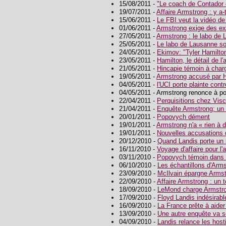
15/08/2011 -
"Le coach de Contador 
19/07/2011 -
Affaire Armstrong : y a-
15/06/2011 -
Le FBI veut la vidéo de
01/06/2011 -
Armstrong exige des e
27/05/2011 -
Armstrong : le labo de 
25/05/2011 -
Le labo de Lausanne so
24/05/2011 -
Ekimov: "Tyler Hamilto
23/05/2011 -
Hamilton, le détail de l
21/05/2011 -
Hincapie témoin à char
19/05/2011 -
Armstrong accusé par 
04/05/2011 -
l'UCI porte plainte cont
04/05/2011 - Armstrong renonce à po
22/04/2011 -
Perquisitions chez Visco
21/04/2011 -
Enquête Armstrong: un vo
20/01/2011 -
Popovych dément
19/01/2011 -
Armstrong n'a « rien à 
19/01/2011 -
Nouvelles accusations 
20/12/2010 -
Quand Landis porte un
16/11/2010 -
Voyage d'affaire pour l'
03/11/2010 -
Popovych témoin dans 
06/10/2010 -
Les échantillons d'Arm
23/09/2010 -
McIlvain épargne Armst
22/09/2010 -
Affaire Armstrong : un 
18/09/2010 -
LeMond charge Armstr
17/09/2010 -
Floyd Landis indésirabl
16/09/2010 -
La France prête à aider
13/09/2010 -
Une autre enquête va s
04/09/2010 -
Landis relance les hosti