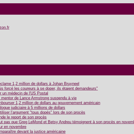
zon.fr
éclame 1,2 million de dollars à Johan Bruyneel
is forcé les coureurs à se doper, ils étaient demandeurs"
r un médecin de l'US Postal
n mentor de Lance Armstrong suspendu à vie
mbourser 1,2 million de dollars au gouvernement américain
logue judiciaire à 5 millions de dollars
tiliser l’argument "tous dopés" lors de son procès
de le report de son procès
ut pas que Greg LeMond et Betsy Andreu témoignent à son procès en novem
our en novembre
paraître devant la justice américaine