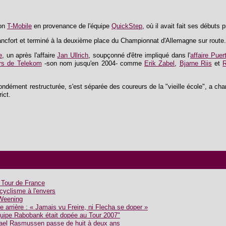
ion
T-Mobile
en provenance de l'équipe
QuickStep
, où il avait fait ses débuts
ancfort et terminé à la deuxième place du Championnat d'Allemagne sur route.
e
, un après l'affaire
Jan Ullrich
, soupçonné d'être impliqué dans l'
affaire Puer
rs de Telekom
-son nom jusqu'en 2004- comme
Erik Zabel
,
Bjarne Riis
et
R
ondément restructurée, s'est séparée des coureurs de la "vieille école", a cha
ict.
e Tour de France
yclisme à l'envers
 Weening
arrière : « Jamais vu Freire, ni Flecha se doper »
uipe Rabobank était dopée au Tour 2007"
ael Rasmussen passe de huit à deux ans