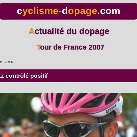
c
yclisme-
d
opage
.com
Actualité du dopage
Tour de France 2007
8/07/2007
tz contrôlé positif