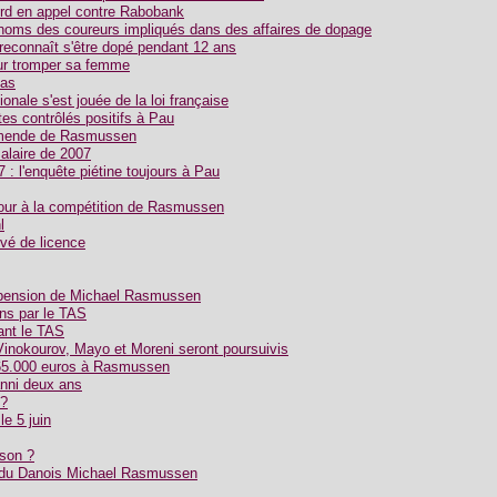
d en appel contre Rabobank
noms des coureurs impliqués dans des affaires de dopage
econnaît s'être dopé pendant 12 ans
r tromper sa femme
pas
ionale s'est jouée de la loi française
tes contrôlés positifs à Pau
'amende de Rasmussen
alaire de 2007
 : l'enquête piétine toujours à Pau
our à la compétition de Rasmussen
l
vé de licence
spension de Michael Rasmussen
ns par le TAS
nt le TAS
Vinokourov, Mayo et Moreni seront poursuivis
65.000 euros à Rasmussen
nni deux ans
 ?
e 5 juin
ison ?
s du Danois Michael Rasmussen