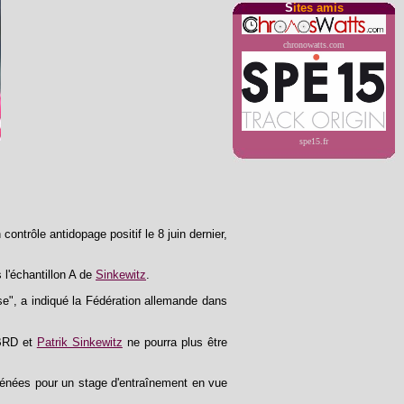
S
ites amis
chronowatts.com
spe15.fr
un contrôle antidopage positif le 8 juin dernier,
l'échantillon A de
Sinkewitz
.
e", a indiqué la Fédération allemande dans
a BRD et
Patrik Sinkewitz
ne pourra plus être
énées pour un stage d'entraînement en vue