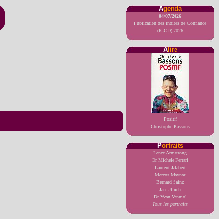
A
genda
04/07/2026
Publication des Indices de Confiance
(ICCD) 2026
A
lire
Positif
Christophe Bassons
P
ortraits
Lance Armstrong
Dr Michele Ferrari
Laurent Jalabert
Marcos Maynar
Bernard Sainz
Jan Ullrich
Dr Yvan Vanmol
Tous les portraits