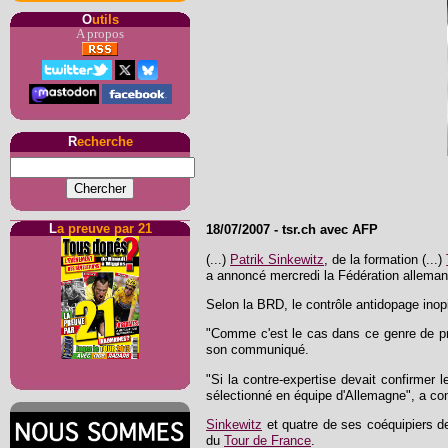
O
utils
A propos
R
echerche
L
a preuve par 21
18/07/2007
-
tsr.ch avec AFP
(...)
Patrik Sinkewitz
, de la formation (...)
a annoncé mercredi la Fédération allema
Selon la BRD, le contrôle antidopage inopi
"Comme c'est le cas dans ce genre de pro
son communiqué.
"Si la contre-expertise devait confirmer l
sélectionné en équipe d'Allemagne", a c
Sinkewitz
et quatre de ses coéquipiers d
du
Tour de France
.