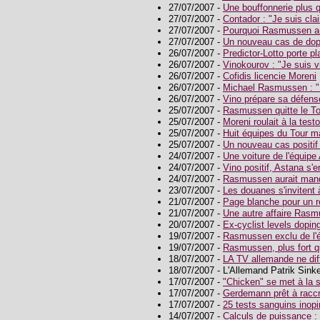
27/07/2007 -
Une bouffonnerie plus q
27/07/2007 -
Contador : "Je suis clai
27/07/2007 -
Pourquoi Rasmussen a-t-
27/07/2007 -
Un nouveau cas de do
26/07/2007 -
Predictor-Lotto porte pl
26/07/2007 -
Vinokourov : "Je suis v
26/07/2007 -
Cofidis licencie Moreni
26/07/2007 -
Michael Rasmussen : "
26/07/2007 -
Vino prépare sa défens
25/07/2007 -
Rasmussen quitte le To
25/07/2007 -
Moreni roulait à la test
25/07/2007 -
Huit équipes du Tour m
25/07/2007 -
Un nouveau cas positif 
24/07/2007 -
Une voiture de l'équipe
24/07/2007 -
Vino positif, Astana s'e
24/07/2007 -
Rasmussen aurait manq
23/07/2007 -
Les douanes s'invitent à
21/07/2007 -
Page blanche pour un 
21/07/2007 -
Une autre affaire Ras
20/07/2007 -
Ex-cyclist levels dopi
19/07/2007 -
Rasmussen exclu de l'
19/07/2007 -
Rasmussen, plus fort q
18/07/2007 -
LA TV allemande ne dif
18/07/2007 - L'Allemand Patrik Sinkew
17/07/2007 -
"Chicken" se met à la
17/07/2007 -
Gerdemann prêt à raccr
17/07/2007 -
25 tests sanguins inop
14/07/2007 -
Calculs de puissance :