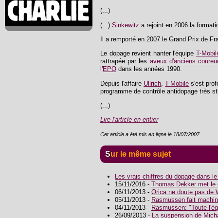
(...)
(...)
Sinkewitz
a rejoint en 2006 la format
Il a remporté en 2007 le Grand Prix de Fr
Le dopage revient hanter l'équipe
T-Mobil
rattrapée par les
aveux d'anciens coureu
l'
EPO
dans les années 1990.
Depuis l'affaire
Ullrich
,
T-Mobile
s'est prof
programme de contrôle antidopage très str
(...)
Lire l'article en entier
Cet article a été mis en ligne le 18/07/2007
Sur le même sujet
Les vrais chiffres du dopage dans l
15/11/2016 -
Thomas Dekker met le c
06/11/2013 -
Orica ne doute pas de
05/11/2013 -
Rasmussen fait machine 
04/11/2013 -
Rasmussen: "Toute l'éq
26/09/2013 -
La suspension de Mich