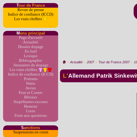
T
our de France
Revue de presse
Indice de confiance (ICCD)
Les vrais chiffres
M
enu principal
Page d'accueil
Actualité
Dossier dopage
En bref
Lexique
Bibliographie
🏠︎
›
Actualité
›
2007
›
Tour de France 2007
›
1
Annuaires du dopage
Les vrais chiffres
Indice de confiance (ICCD)
L'Allemand Patrik Sinkewi
Portraits
Watts
Aveux
Pour et Contre
Bêtisier
Stupéfiantes excuses
Humour
Liens
Foire aux questions
S
anctions
Suspensions en cours