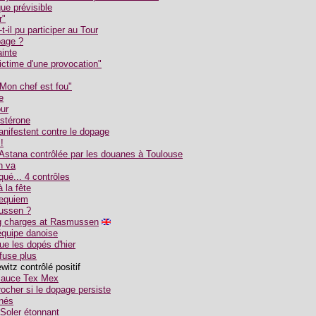
ue prévisible
r"
il pu participer au Tour
page ?
ainte
ictime d'une provocation"
Mon chef est fou"
e
ur
ostérone
anifestent contre le dopage
!
 Astana contrôlée par les douanes à Toulouse
n va
ué... 4 contrôles
 la fête
requiem
mussen ?
ng charges at Rasmussen
équipe danoise
ue les dopés d'hier
fuse plus
itz contrôlé positif
 sauce Tex Mex
ocher si le dopage persiste
inés
 Soler étonnant