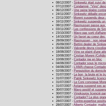
08/12/2007 -
Sinkewitz était suivi de
07/12/2007 -
Condamné, "Vino" desc
06/12/2007 -
Une peine légère contre
24/11/2007 -
Sinkewitz déballe enco
22/11/2007 -
Moreni suspendu deux 
16/11/2007 -
Sinkewitz suspendu un
08/11/2007 -
Rasmussen passe aux 
03/11/2007 -
Les confessions de Sin
23/10/2007 -
Mayo pas sorti d'affaire
14/10/2007 -
Un favori au coeur des
28/09/2007 -
Rasmussen : non négat
26/09/2007 -
Bettini dealer de Sinke
05/09/2007 -
Valverde devra s'expliq
18/08/2007 -
Vino se plaint d'une at
10/08/2007 -
Cristian Moreni (Cofidi
10/08/2007 -
Contador nie en bloc
04/08/2007 -
Contador sous le micr
04/08/2007 -
L'AMA chasse Contado
02/08/2007 -
Perquisition du domicil
31/07/2007 -
Le bon, la brute et le t
31/07/2007 -
Patrik Sinkewitz licenc
31/07/2007 -
Le Coni convoque More
31/07/2007 -
Astana suspend ses act
30/07/2007 -
Mayo positif et suspen
30/07/2007 -
Vinokourov licencié pa
30/07/2007 -
Contador? La plus grand
28/07/2007 -
Contre-expertise positi
28/07/2007 -
Alberto Contador, maillo