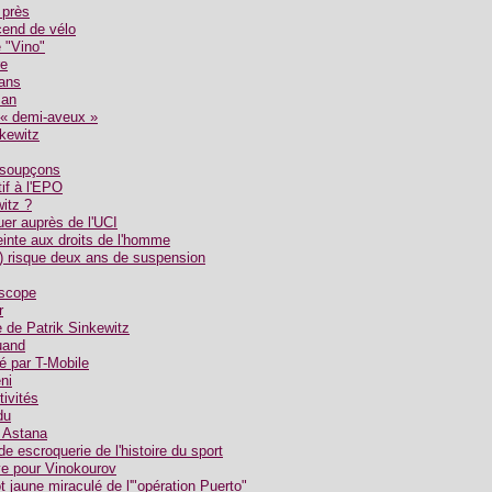
 près
end de vélo
 "Vino"
re
ans
 an
« demi-aveux »
kewitz
 soupçons
if à l'EPO
witz ?
uer auprès de l'UCI
teinte aux droits de l'homme
s) risque deux ans de suspension
oscope
r
e de Patrik Sinkewitz
ruand
ié par T-Mobile
ni
ivités
du
r Astana
e escroquerie de l'histoire du sport
ve pour Vinokourov
t jaune miraculé de l'"opération Puerto"