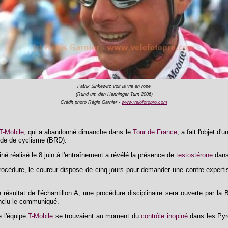
Patrik Sinkewitz voit la vie en rose
(Rund um den Henninger Turn 2006)
Crédit photo Régis Garnier -
www.velofotopro.com
T-Mobile
, qui a abandonné dimanche dans le
Tour de France
, a fait l'objet d'
nde de cyclisme (BRD).
né réalisé le 8 juin à l'entraînement a révélé la présence de
testostérone
dans 
cédure, le coureur dispose de cinq jours pour demander une contre-expertis
e résultat de l'échantillon A, une procédure disciplinaire sera ouverte par l
onclu le communiqué.
e l'équipe
T-Mobile
se trouvaient au moment du
contrôle inopiné
dans les Pyr