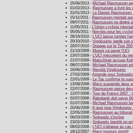
25/06/2013 -
Michael Rasmussen per
01/02/2013 -
Rasmussen a livré les 
31/01/2013 -
Le Danois Rasmussen r
15/11/2011 -
Rasmussen mentait pou
09/07/2011 -
Rasmussen ne digère 
11/05/2011 -
L'Union cycliste internat
05/05/2011 -
Non-lieu pour les cyclis
28/10/2010 -
L'UCI laisse tomber l
20/10/2010 -
Vinokourov garde son s
20/07/2010 -
Dopage sur le Tour 2007
21/10/2009 -
Moreni va payer l'UCI
23/07/2009 -
L'UCI mécontent du ret
21/07/2009 -
Matschiner accuse Koh
08/07/2009 -
Michael Rasmussen pri
16/06/2009 -
Revoilà Vinokourov
27/02/2009 -
Amende pour Sinkewitz
22/01/2009 -
Le Tas confirme la su
13/08/2008 -
Mayo suspendu deux a
22/07/2008 -
Rasmussen passe deva
12/07/2008 -
Tour de France 2007 : 
02/07/2008 -
Rabobank doit payer 6
01/07/2008 -
Michael Rasmussen ba
20/06/2008 -
A quoi joue Vinokourov
22/05/2008 -
Rasmussen au tribunal l
06/03/2008 -
Sinkewitz s'incline
23/02/2008 -
Sinkewitz bientôt en pr
08/02/2008 -
L'UCI s'attaque au ca
19/12/2007 -
Mayo toujours positif