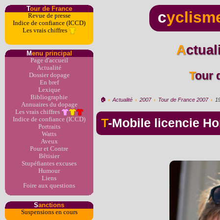
T
our de France
c
yclism
Revue de presse
Indice de confiance (ICCD)
Les vrais chiffres
Actua
M
enu principal
Page d'accueil
Actualité
Tour
Dossier dopage
En bref
Lexique
Bibliographie
🏠︎
›
Actualité
›
2007
›
Tour de France 2007
›
1
Annuaires du dopage
Les vrais chiffres
Indice de confiance (ICCD)
T-Mobile licencie H
Portraits
Watts
Aveux
Pour et Contre
Bêtisier
Stupéfiantes excuses
Humour
Liens
Foire aux questions
S
anctions
Suspensions en cours