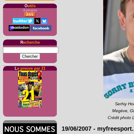
O
utils
A propos
R
echerche
L
a preuve par 21
Serhiy Hon
Megève, Gir
Crédit photo 
19/06/2007
-
myfreesport.