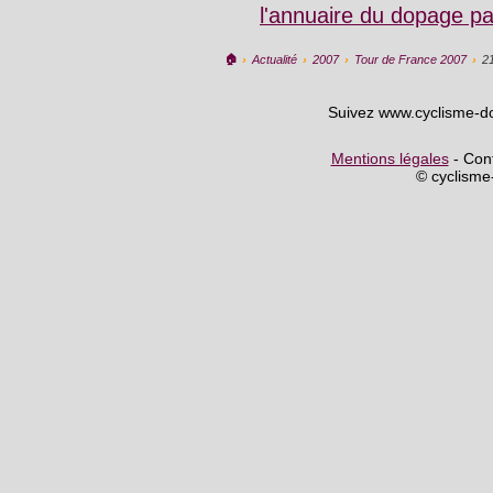
l'annuaire du dopage p
🏠︎
›
Actualité
›
2007
›
Tour de France 2007
›
2
Suivez www.cyclisme-d
Mentions légales
- Cont
© cyclism