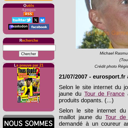
O
utils
A propos
R
echerche
Michael Rasmus
(Tou
L
a preuve par 21
Crédit photo Régi
21/07/2007
-
eurosport.fr
Selon le site internet du j
jaune du
Tour de France
a
produits dopants. (...)
Selon le site internet d
maillot jaune du
Tour de
demandé à un coureur amé