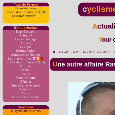
T
our de France
c
yclism
Revue de presse
Indice de confiance (ICCD)
Les vrais chiffres
Actua
M
enu principal
Page d'accueil
Actualité
Tour
Dossier dopage
En bref
Lexique
Bibliographie
🏠︎
›
Actualité
›
2007
›
Tour de France 2007
›
2
Annuaires du dopage
Les vrais chiffres
Indice de confiance (ICCD)
Une autre affaire 
Portraits
Watts
Aveux
Pour et Contre
Bêtisier
Stupéfiantes excuses
Humour
Liens
Foire aux questions
S
anctions
Suspensions en cours