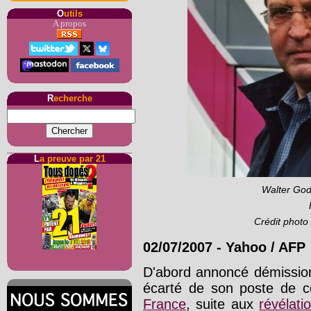
O
utils
A propos
R
echerche
L
a preuve par 21
Walter Gode
Crédit photo
02/07/2007
-
Yahoo / AFP
D'abord annoncé démissio
écarté de son poste de c
France
, suite aux
révélat