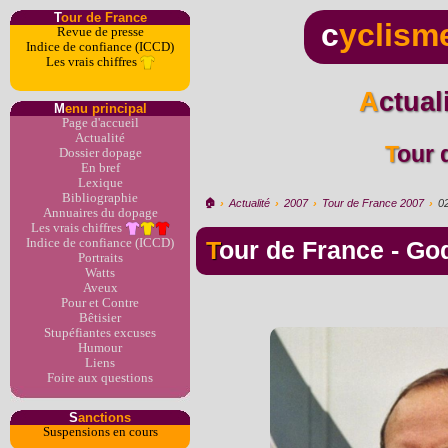
T
our de France
c
yclism
Revue de presse
Indice de confiance (ICCD)
Les vrais chiffres
Actua
M
enu principal
Page d'accueil
Actualité
Tour
Dossier dopage
En bref
Lexique
Bibliographie
🏠︎
›
Actualité
›
2007
›
Tour de France 2007
›
0
Annuaires du dopage
Les vrais chiffres
Indice de confiance (ICCD)
Tour de France - Go
Portraits
Watts
Aveux
Pour et Contre
Bêtisier
Stupéfiantes excuses
Humour
Liens
Foire aux questions
S
anctions
Suspensions en cours