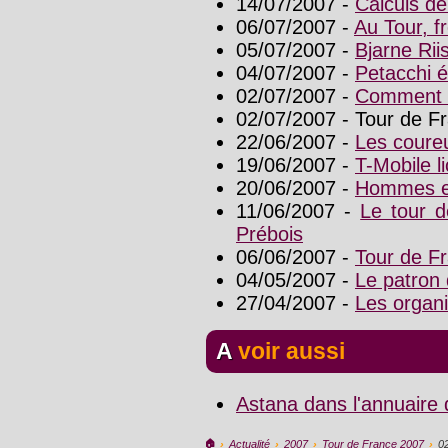
14/07/2007 -
Calculs de
06/07/2007 -
Au Tour, f
05/07/2007 -
Bjarne Rii
04/07/2007 -
Petacchi é
02/07/2007 -
Comment l
02/07/2007 - Tour de F
22/06/2007 -
Les coure
19/06/2007 -
T-Mobile l
20/06/2007 -
Hommes e
11/06/2007 -
Le tour d
Prébois
06/06/2007 -
Tour de Fr
04/05/2007 -
Le patron 
27/04/2007 -
Les organi
A voir aussi
Astana dans l'annuaire
🏠︎
›
Actualité
›
2007
›
Tour de France 2007
›
0