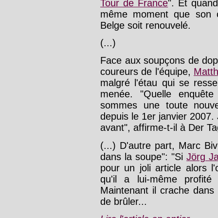
Tour de France
". Et quan
même moment que son con
Belge soit renouvelé.
(...)
Face aux soupçons de dopa
coureurs de l'équipe,
Matth
malgré l'étau qui se ress
menée. "Quelle enquête 
sommes une toute nouvel
depuis le 1er janvier 2007. 
avant", affirme-t-il à Der T
(...) D'autre part, Marc B
dans la soupe": "Si
Jörg J
pour un joli article alors 
qu'il a lui-même profit
Maintenant il crache dans 
de brûler...