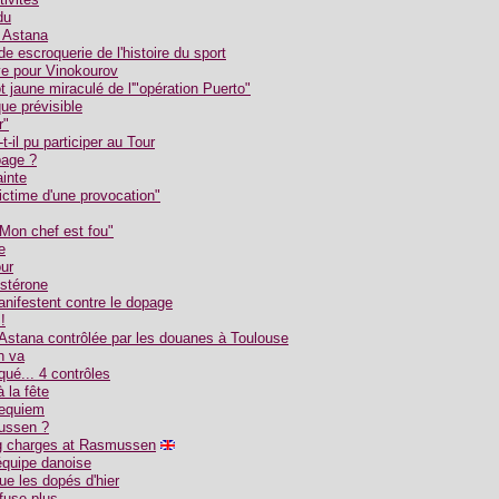
du
r Astana
e escroquerie de l'histoire du sport
ve pour Vinokourov
t jaune miraculé de l'"opération Puerto"
ue prévisible
r"
il pu participer au Tour
page ?
ainte
ictime d'une provocation"
Mon chef est fou"
e
ur
ostérone
anifestent contre le dopage
!
 Astana contrôlée par les douanes à Toulouse
n va
ué... 4 contrôles
 la fête
requiem
mussen ?
ng charges at Rasmussen
équipe danoise
ue les dopés d'hier
fuse plus