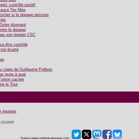
witz contrôlé positif
 sauce Tex Mex
ocher si le dopage persiste
inés
 Soler étonnant
ontre le dopage
a pas son équipe CSC
a être contrôlé
root écarté
har
au claire de Guillaume Prébois
ar reste à quai
l'union sacrée
ère le Tour
r équipes
1/10/2009
Suivez www.cyclisme-dopage.com :