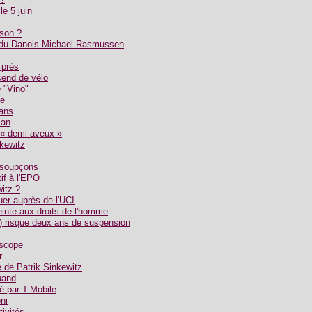
e 5 juin
ison ?
s du Danois Michael Rasmussen
 près
end de vélo
 "Vino"
re
ans
 an
« demi-aveux »
kewitz
 soupçons
if à l'EPO
witz ?
uer auprès de l'UCI
teinte aux droits de l'homme
s) risque deux ans de suspension
oscope
r
e de Patrik Sinkewitz
ruand
ié par T-Mobile
ni
ivités