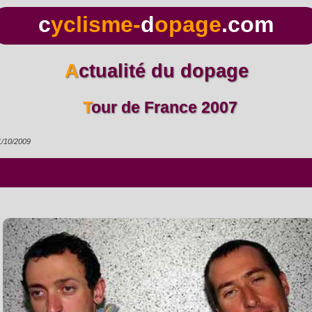
c
yclisme-
d
opage
.com
Actualité du dopage
Tour de France 2007
1/10/2009