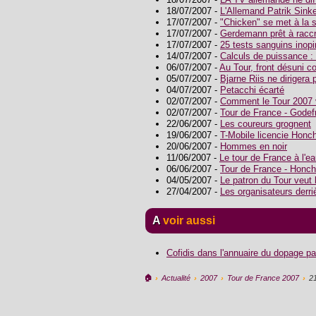
18/07/2007 -
L'Allemand Patrik Sinke
17/07/2007 -
"Chicken" se met à la
17/07/2007 -
Gerdemann prêt à raccr
17/07/2007 -
25 tests sanguins inop
14/07/2007 -
Calculs de puissance :
06/07/2007 -
Au Tour, front désuni c
05/07/2007 -
Bjarne Riis ne diriger
04/07/2007 -
Petacchi écarté
02/07/2007 -
Comment le Tour 2007 v
02/07/2007 -
Tour de France - Godef
22/06/2007 -
Les coureurs grognent
19/06/2007 -
T-Mobile licencie Honc
20/06/2007 -
Hommes en noir
11/06/2007 -
Le tour de France à l'e
06/06/2007 -
Tour de France - Honch
04/05/2007 -
Le patron du Tour veut 
27/04/2007 -
Les organisateurs derri
A voir aussi
Cofidis dans l'annuaire du dopage pa
🏠︎
›
Actualité
›
2007
›
Tour de France 2007
›
2