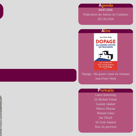
A
genda
04/07/2026
Publication des Indices de Confiance
(ICCD) 2026
A
lire
Dopage - Ma guerre contre les tricheurs
Jean-Pierre Verdy
P
ortraits
Lance Armstrong
Dr Michele Ferrari
Laurent Jalabert
Marcos Maynar
Bernard Sainz
Jan Ullrich
Dr Yvan Vanmol
Tous les portraits