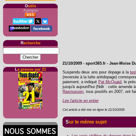
O
utils
A propos
R
echerche
21/10/2009
-
sport365.fr
- Jean-Moise D
L
a preuve par 21
Suspendu deux ans pour dopage à la
tes
(reversée à la lutte antidopage) correspon
paiement, a indiqué
Pat McQuaid
, le pré
jusqu'à aujourd'hui (Ndlr : cette amende 
Rasmussen
, tous positifs en 2007, ont f
Lire l'article en entier
Cet article a été mis en ligne le 21/10/2009
Sur le même sujet
Les vrais chiffres du dopage dans l