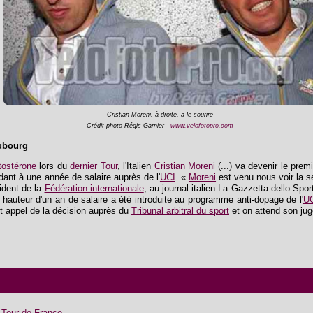
Cristian Moreni, à droite, a le sourire
Crédit photo Régis Garnier -
www.velofotopro.com
ubourg
tostérone
lors du
dernier Tour
, l'Italien
Cristian Moreni
(...) va devenir le prem
dant à une année de salaire auprès de l'
UCI
. «
Moreni
est venu nous voir la s
sident de la
Fédération internationale
, au journal italien La Gazzetta dello Sp
à hauteur d'un an de salaire a été introduite au programme anti-dopage de l'
U
ait appel de la décision auprès du
Tribunal arbitral du sport
et on attend son juge
e Tour de France