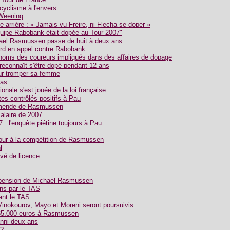
yclisme à l'envers
 Weening
arrière : « Jamais vu Freire, ni Flecha se doper »
uipe Rabobank était dopée au Tour 2007"
ael Rasmussen passe de huit à deux ans
d en appel contre Rabobank
noms des coureurs impliqués dans des affaires de dopage
econnaît s'être dopé pendant 12 ans
r tromper sa femme
pas
ionale s'est jouée de la loi française
tes contrôlés positifs à Pau
'amende de Rasmussen
alaire de 2007
 : l'enquête piétine toujours à Pau
our à la compétition de Rasmussen
l
vé de licence
spension de Michael Rasmussen
ns par le TAS
nt le TAS
Vinokourov, Mayo et Moreni seront poursuivis
65.000 euros à Rasmussen
nni deux ans
 ?