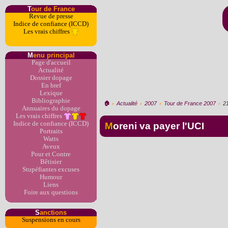
T
our de France
Revue de presse
Indice de confiance (ICCD)
Les vrais chiffres
M
enu principal
Page d'accueil
Actualité
Dossier dopage
En bref
Lexique
Bibliographie
🏠︎
›
Actualité
›
2007
›
Tour de France 2007
›
2
Annuaires du dopage
Les vrais chiffres
Indice de confiance (ICCD)
Moreni va payer l'UCI
Portraits
Watts
Aveux
Pour et Contre
Bêtisier
Stupéfiantes excuses
Humour
Liens
Foire aux questions
S
anctions
Suspensions en cours