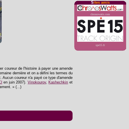
S
ites amis
chronowatts.com
spe15.fr
ier coureur de l'histoire à payer une amende
emaine dernière et on a défini les termes du
ort. Aucun coureur n'a payé ce type d'amende
CI
en juin 2007).
Vinokourov
,
Kashechkin
et
ment. » (...)