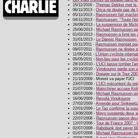
15/11/2016 -
Thomas Dekker met le c
06/11/2013 -
Orica ne doute pas de
05/11/2013 -
Rasmussen fait machine 
04/11/2013 -
Rasmussen: "Toute l'éq
26/09/2013 -
La suspension de Mich
25/06/2013 -
Michael Rasmussen per
01/02/2013 -
Rasmussen a livré les 
31/01/2013 -
Le Danois Rasmussen r
15/11/2011 -
Rasmussen mentait pou
09/07/2011 -
Rasmussen ne digère 
11/05/2011 -
L'Union cycliste internat
05/05/2011 -
Non-lieu pour les cyclis
28/10/2010 -
L'UCI laisse tomber l
20/10/2010 -
Vinokourov garde son s
20/07/2010 -
Dopage sur le Tour 2007
21/10/2009 - Moreni va payer l'UCI
23/07/2009 -
L'UCI mécontent du ret
21/07/2009 -
Matschiner accuse Koh
08/07/2009 -
Michael Rasmussen pri
16/06/2009 -
Revoilà Vinokourov
27/02/2009 -
Amende pour Sinkewitz
22/01/2009 -
Le Tas confirme la su
13/08/2008 -
Mayo suspendu deux a
22/07/2008 -
Rasmussen passe deva
12/07/2008 -
Tour de France 2007 : 
02/07/2008 -
Rabobank doit payer 6
01/07/2008 -
Michael Rasmussen ba
20/06/2008 -
A quoi joue Vinokourov