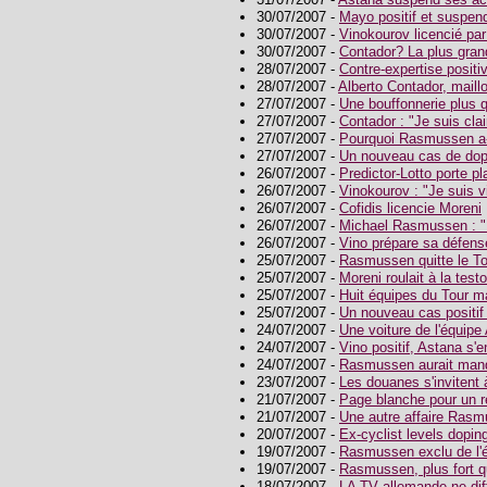
30/07/2007 -
Mayo positif et suspen
30/07/2007 -
Vinokourov licencié pa
30/07/2007 -
Contador? La plus grand
28/07/2007 -
Contre-expertise positi
28/07/2007 -
Alberto Contador, maillo
27/07/2007 -
Une bouffonnerie plus q
27/07/2007 -
Contador : "Je suis clai
27/07/2007 -
Pourquoi Rasmussen a-t-
27/07/2007 -
Un nouveau cas de do
26/07/2007 -
Predictor-Lotto porte pl
26/07/2007 -
Vinokourov : "Je suis v
26/07/2007 -
Cofidis licencie Moreni
26/07/2007 -
Michael Rasmussen : "
26/07/2007 -
Vino prépare sa défens
25/07/2007 -
Rasmussen quitte le To
25/07/2007 -
Moreni roulait à la test
25/07/2007 -
Huit équipes du Tour m
25/07/2007 -
Un nouveau cas positif 
24/07/2007 -
Une voiture de l'équipe
24/07/2007 -
Vino positif, Astana s'e
24/07/2007 -
Rasmussen aurait manq
23/07/2007 -
Les douanes s'invitent à
21/07/2007 -
Page blanche pour un 
21/07/2007 -
Une autre affaire Ras
20/07/2007 -
Ex-cyclist levels dopi
19/07/2007 -
Rasmussen exclu de l'
19/07/2007 -
Rasmussen, plus fort q
18/07/2007 -
LA TV allemande ne dif