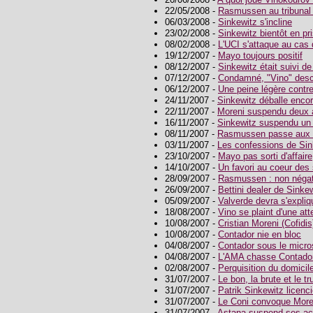
22/05/2008 -
Rasmussen au tribunal l
06/03/2008 -
Sinkewitz s'incline
23/02/2008 -
Sinkewitz bientôt en pr
08/02/2008 -
L'UCI s'attaque au ca
19/12/2007 -
Mayo toujours positif
08/12/2007 -
Sinkewitz était suivi de
07/12/2007 -
Condamné, "Vino" desc
06/12/2007 -
Une peine légère contre
24/11/2007 -
Sinkewitz déballe enco
22/11/2007 -
Moreni suspendu deux 
16/11/2007 -
Sinkewitz suspendu un
08/11/2007 -
Rasmussen passe aux 
03/11/2007 -
Les confessions de Sin
23/10/2007 -
Mayo pas sorti d'affaire
14/10/2007 -
Un favori au coeur des
28/09/2007 -
Rasmussen : non négat
26/09/2007 -
Bettini dealer de Sinke
05/09/2007 -
Valverde devra s'expliq
18/08/2007 -
Vino se plaint d'une at
10/08/2007 -
Cristian Moreni (Cofidi
10/08/2007 -
Contador nie en bloc
04/08/2007 -
Contador sous le micr
04/08/2007 -
L'AMA chasse Contado
02/08/2007 -
Perquisition du domicil
31/07/2007 -
Le bon, la brute et le t
31/07/2007 -
Patrik Sinkewitz licenc
31/07/2007 -
Le Coni convoque More
31/07/2007 -
Astana suspend ses act