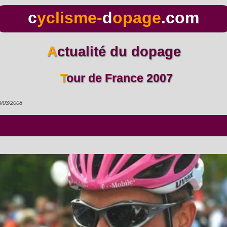
c
yclisme-
d
opage
.com
Actualité du dopage
Tour de France 2007
6/03/2008