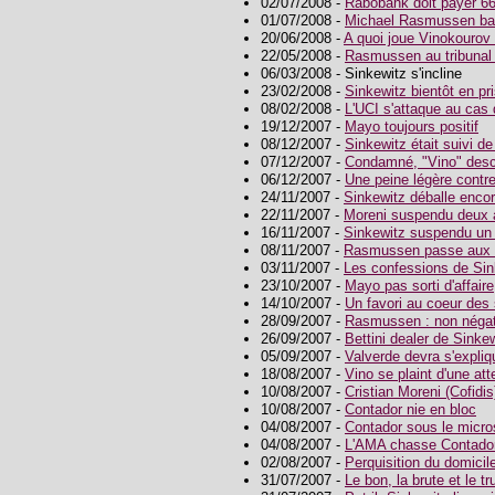
02/07/2008 -
Rabobank doit payer 6
01/07/2008 -
Michael Rasmussen ba
20/06/2008 -
A quoi joue Vinokourov
22/05/2008 -
Rasmussen au tribunal l
06/03/2008 - Sinkewitz s'incline
23/02/2008 -
Sinkewitz bientôt en pr
08/02/2008 -
L'UCI s'attaque au ca
19/12/2007 -
Mayo toujours positif
08/12/2007 -
Sinkewitz était suivi de
07/12/2007 -
Condamné, "Vino" desc
06/12/2007 -
Une peine légère contre
24/11/2007 -
Sinkewitz déballe enco
22/11/2007 -
Moreni suspendu deux 
16/11/2007 -
Sinkewitz suspendu un
08/11/2007 -
Rasmussen passe aux 
03/11/2007 -
Les confessions de Sin
23/10/2007 -
Mayo pas sorti d'affaire
14/10/2007 -
Un favori au coeur des
28/09/2007 -
Rasmussen : non négat
26/09/2007 -
Bettini dealer de Sinke
05/09/2007 -
Valverde devra s'expliq
18/08/2007 -
Vino se plaint d'une at
10/08/2007 -
Cristian Moreni (Cofidi
10/08/2007 -
Contador nie en bloc
04/08/2007 -
Contador sous le micr
04/08/2007 -
L'AMA chasse Contado
02/08/2007 -
Perquisition du domicil
31/07/2007 -
Le bon, la brute et le t