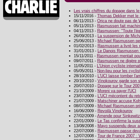
Les vrais chiffres du dopage dans l
15/11/2016 -
Thomas Dekker met le c
06/11/2013 -
Orica ne doute pas de
05/11/2013 -
Rasmussen fait machine 
04/11/2013 -
Rasmussen: "Toute l'éq
26/09/2013 -
La suspension de Mich
25/06/2013 -
Michael Rasmussen per
01/02/2013 -
Rasmussen a livré les 
31/01/2013 -
Le Danois Rasmussen r
15/11/2011 -
Rasmussen mentait pou
09/07/2011 -
Rasmussen ne digère 
11/05/2011 -
L'Union cycliste internat
05/05/2011 -
Non-lieu pour les cyclis
28/10/2010 -
L'UCI laisse tomber l
20/10/2010 -
Vinokourov garde son s
20/07/2010 -
Dopage sur le Tour 2007
21/10/2009 -
Moreni va payer l'UCI
23/07/2009 -
L'UCI mécontent du ret
21/07/2009 -
Matschiner accuse Koh
08/07/2009 -
Michael Rasmussen pri
16/06/2009 -
Revoilà Vinokourov
27/02/2009 -
Amende pour Sinkewitz
22/01/2009 -
Le Tas confirme la su
13/08/2008 -
Mayo suspendu deux a
22/07/2008 -
Rasmussen passe deva
12/07/2008 -
Tour de France 2007 : 