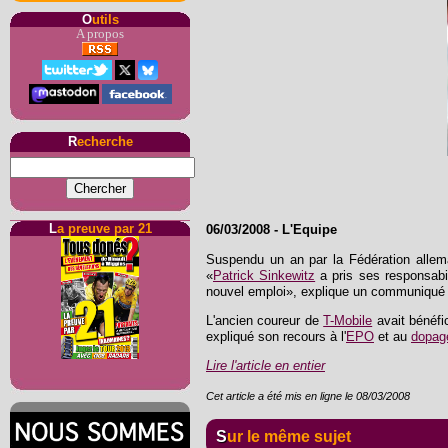
O
utils
A propos
R
echerche
L
a preuve par 21
06/03/2008
-
L'Equipe
Suspendu un an par la Fédération allem
«
Patrick Sinkewitz
a pris ses responsabili
nouvel emploi», explique un communiqué d
L'ancien coureur de
T-Mobile
avait bénéfi
expliqué son recours à l'
EPO
et au
dopag
Lire l'article en entier
Cet article a été mis en ligne le 08/03/2008
Sur le même sujet