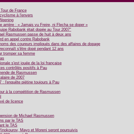
e Tour de France
yclisme à l'envers
 Weening
arrière : « Jamais vu Freire, ni Flecha se doper »
uipe Rabobank était dopée au Tour 2007"
ael Rasmussen passe de huit à deux ans
d en appel contre Rabobank
noms des coureurs impliqués dans des affaires de dopage
econnaît s'être dopé pendant 12 ans
r tromper sa femme
pas
ionale s'est jouée de la loi française
tes contrôlés positifs à Pau
'amende de Rasmussen
alaire de 2007
 : l'enquête piétine toujours à Pau
our à la compétition de Rasmussen
l
vé de licence
spension de Michael Rasmussen
ns par le TAS
nt le TAS
Vinokourov, Mayo et Moreni seront poursuivis