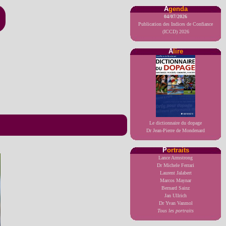
A
genda
04/07/2026
Publication des Indices de Confiance
(ICCD) 2026
A
lire
Le dictionnaire du dopage
Dr Jean-Pierre de Mondenard
P
ortraits
Lance Armstrong
Dr Michele Ferrari
Laurent Jalabert
Marcos Maynar
Bernard Sainz
Jan Ullrich
Dr Yvan Vanmol
Tous les portraits