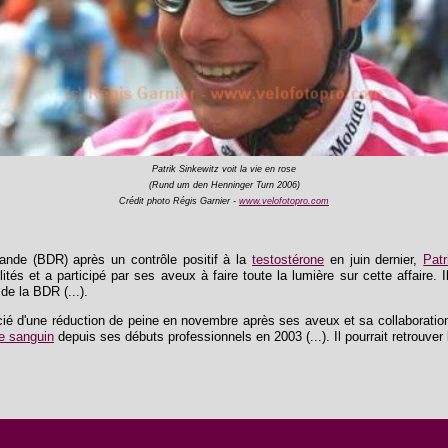
Patrik Sinkewitz voit la vie en rose
(Rund um den Henninger Turn 2006)
Crédit photo Régis Garnier -
www.velofotopro.com
ande (BDR) après un contrôle positif à la
testostérone
en juin dernier,
Patr
tés et a participé par ses aveux à faire toute la lumière sur cette affaire. I
e la BDR (...).
cié d'une réduction de peine en novembre après ses aveux et sa collaboration 
e sanguin
depuis ses débuts professionnels en 2003 (...). Il pourrait retrouver 