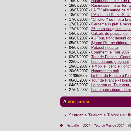
19/07/2007 -
Rasmussen exclu de l'
19/07/2007 -
Rasmussen, plus fort q
18/07/2007 -
LA TV allemande ne dif
18/07/2007 -
L'Allemand Patrik Sinke
17/07/2007 -
"Chicken" se met à la
17/07/2007 -
Gerdemann prêt à raccr
17/07/2007 -
25 tests sanguins inop
14/07/2007 -
Calculs de puissance :
06/07/2007 -
Au Tour, front désuni c
05/07/2007 -
Bjarne Riis ne diriger
04/07/2007 -
Petacchi écarté
02/07/2007 -
Comment le Tour 2007 v
02/07/2007 -
Tour de France - Godef
22/06/2007 -
Les coureurs grognent
19/06/2007 -
T-Mobile licencie Honc
20/06/2007 -
Hommes en noir
11/06/2007 -
Le tour de France à l'e
06/06/2007 -
Tour de France - Honch
04/05/2007 -
Le patron du Tour veut 
27/04/2007 -
Les organisateurs derri
A voir aussi
Stuttgart > Telekom > T-Mobile > H
🏠︎
›
Actualité
›
2007
›
Tour de France 2007
›
0