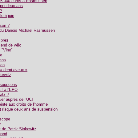
65.000 euros à Rasmussen
nni deux ans
 ?
e 5 juin
ison ?
s du Danois Michael Rasmussen
 près
end de vélo
 "Vino"
re
ans
 an
« demi-aveux »
kewitz
 soupçons
if à l'EPO
witz ?
uer auprès de l'UCI
teinte aux droits de l'homme
s) risque deux ans de suspension
oscope
r
e de Patrik Sinkewitz
ruand