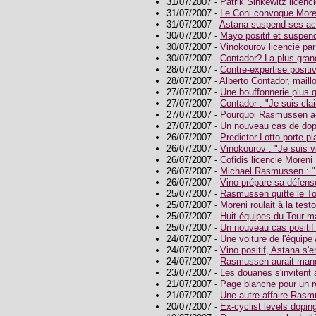
31/07/2007 -
Patrik Sinkewitz licenc
31/07/2007 -
Le Coni convoque More
31/07/2007 -
Astana suspend ses act
30/07/2007 -
Mayo positif et suspen
30/07/2007 -
Vinokourov licencié pa
30/07/2007 -
Contador? La plus grand
28/07/2007 -
Contre-expertise positi
28/07/2007 -
Alberto Contador, maillo
27/07/2007 -
Une bouffonnerie plus q
27/07/2007 -
Contador : "Je suis clai
27/07/2007 -
Pourquoi Rasmussen a-t-
27/07/2007 -
Un nouveau cas de do
26/07/2007 -
Predictor-Lotto porte pl
26/07/2007 -
Vinokourov : "Je suis v
26/07/2007 -
Cofidis licencie Moreni
26/07/2007 -
Michael Rasmussen : "
26/07/2007 -
Vino prépare sa défens
25/07/2007 -
Rasmussen quitte le To
25/07/2007 -
Moreni roulait à la test
25/07/2007 -
Huit équipes du Tour m
25/07/2007 -
Un nouveau cas positif 
24/07/2007 -
Une voiture de l'équipe
24/07/2007 -
Vino positif, Astana s'e
24/07/2007 -
Rasmussen aurait manq
23/07/2007 -
Les douanes s'invitent à
21/07/2007 -
Page blanche pour un 
21/07/2007 -
Une autre affaire Ras
20/07/2007 -
Ex-cyclist levels dopi