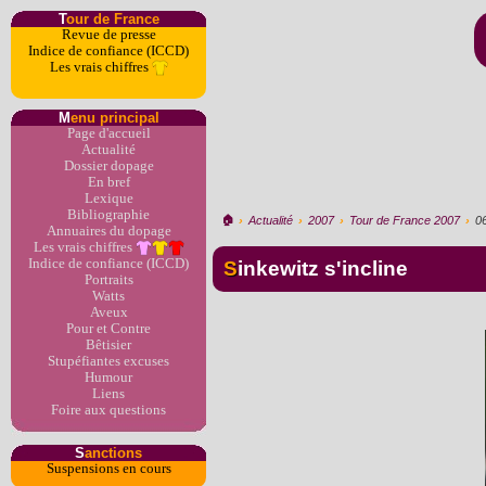
T
our de France
Revue de presse
Indice de confiance (ICCD)
Les vrais chiffres
M
enu principal
Page d'accueil
Actualité
Dossier dopage
En bref
Lexique
Bibliographie
🏠︎
›
Actualité
›
2007
›
Tour de France 2007
›
0
Annuaires du dopage
Les vrais chiffres
Indice de confiance (ICCD)
Sinkewitz s'incline
Portraits
Watts
Aveux
Pour et Contre
Bêtisier
Stupéfiantes excuses
Humour
Liens
Foire aux questions
S
anctions
Suspensions en cours