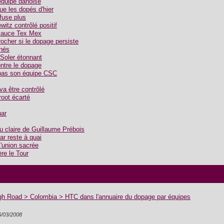
équipe danoise
ue les dopés d'hier
fuse plus
witz contrôlé positif
 sauce Tex Mex
ocher si le dopage persiste
inés
 Soler étonnant
ontre le dopage
a pas son équipe CSC
a être contrôlé
root écarté
har
au claire de Guillaume Prébois
ar reste à quai
l'union sacrée
ère le Tour
igh Road > Colombia > HTC dans l'annuaire du dopage par équipes
6/03/2008