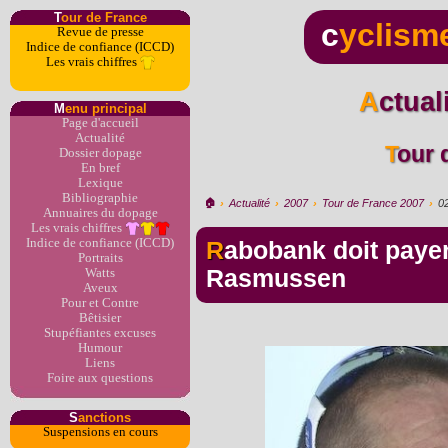
T
our de France
c
yclism
Revue de presse
Indice de confiance (ICCD)
Les vrais chiffres
Actua
M
enu principal
Page d'accueil
Actualité
Tour
Dossier dopage
En bref
Lexique
Bibliographie
🏠︎
›
Actualité
›
2007
›
Tour de France 2007
›
0
Annuaires du dopage
Les vrais chiffres
Indice de confiance (ICCD)
Rabobank doit payer 665.000 euros à
Portraits
Rasmussen
Watts
Aveux
Pour et Contre
Bêtisier
Stupéfiantes excuses
Humour
Liens
Foire aux questions
S
anctions
Suspensions en cours