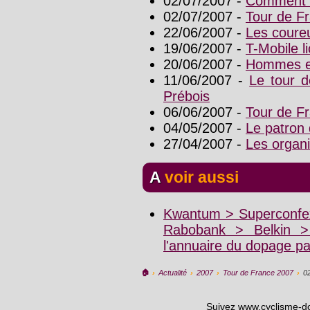
02/07/2007 -
Comment l
02/07/2007 -
Tour de Fr
22/06/2007 -
Les coure
19/06/2007 -
T-Mobile l
20/06/2007 -
Hommes e
11/06/2007 -
Le tour d
Prébois
06/06/2007 -
Tour de Fr
04/05/2007 -
Le patron 
27/04/2007 -
Les organi
A voir aussi
Kwantum > Superconfex
Rabobank > Belkin 
l'annuaire du dopage p
🏠︎
›
Actualité
›
2007
›
Tour de France 2007
›
0
Suivez www.cyclisme-d