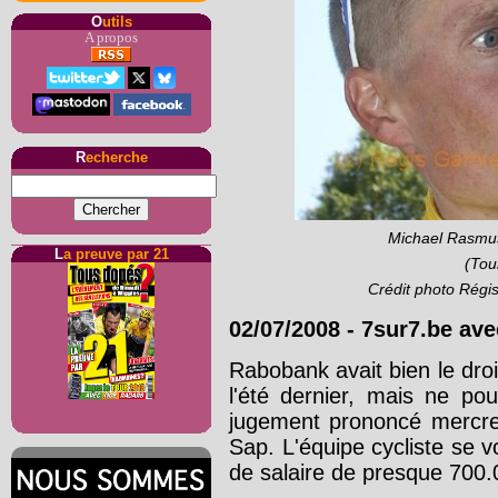
O
utils
A propos
R
echerche
Michael Rasmus
L
a preuve par 21
(Tou
Crédit photo Régi
02/07/2008
-
7sur7.be ave
Rabobank avait bien le droit
l'été dernier, mais ne pou
jugement prononcé mercred
Sap. L'équipe cycliste se vo
de salaire de presque 700