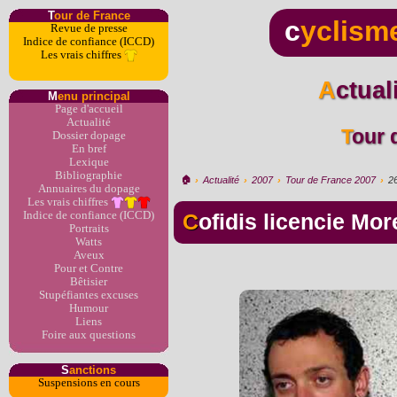
T
our de France
c
yclism
Revue de presse
Indice de confiance (ICCD)
Les vrais chiffres
Actua
M
enu principal
Page d'accueil
Actualité
Tour
Dossier dopage
En bref
Lexique
Bibliographie
🏠︎
›
Actualité
›
2007
›
Tour de France 2007
›
2
Annuaires du dopage
Les vrais chiffres
Indice de confiance (ICCD)
Cofidis licencie Mor
Portraits
Watts
Aveux
Pour et Contre
Bêtisier
Stupéfiantes excuses
Humour
Liens
Foire aux questions
S
anctions
Suspensions en cours