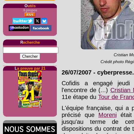
O
utils
A propos
R
echerche
Cristian Mo
Crédit photo Régi
L
a preuve par 21
26/07/2007
-
cyberpresse
Cofidis a engagé jeudi
l'encontre de (...)
Cristian
11e étape du
Tour de Fran
L'équipe française, qui a
précisé que
Moreni
était
jusqu'au terme de cet
dispositions du contrat de 