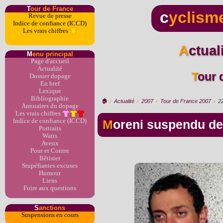
T
our de France
c
yclism
Revue de presse
Indice de confiance (ICCD)
Les vrais chiffres
Actua
M
enu principal
Page d'accueil
Actualité
Tour
Dossier dopage
En bref
Lexique
Bibliographie
🏠︎
›
Actualité
›
2007
›
Tour de France 2007
›
2
Annuaires du dopage
Les vrais chiffres
Indice de confiance (ICCD)
Moreni suspendu d
Portraits
Watts
Aveux
Pour et Contre
Bêtisier
Stupéfiantes excuses
Humour
Liens
Foire aux questions
S
anctions
Suspensions en cours