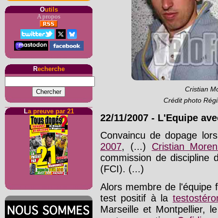
O
utils
A propos
R
echerche
Cristian Mo
Crédit photo Régi
L
a preuve par 21
22/11/2007
-
L'Equipe av
Convaincu de dopage lor
2007
, (...)
Cristian Moren
commission de discipline d
(FCI). (...)
Alors membre de l'équipe 
test positif à la
testostéro
Marseille et Montpellier, l