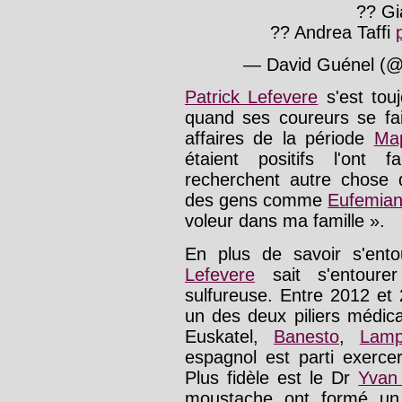
?? Gi
?? Andrea Taffi
— David Guénel (@
Patrick Lefevere
s'est touj
quand ses coureurs se fai
affaires de la période
Ma
étaient positifs l'ont 
recherchent autre chose 
des gens comme
Eufemian
voleur dans ma famille ».
En plus de savoir s'ent
Lefevere
sait s'entour
sulfureuse. Entre 2012 et
un des deux piliers médic
Euskatel,
Banesto
,
Lamp
espagnol est parti exerce
Plus fidèle est le Dr
Yvan
moustache ont formé un