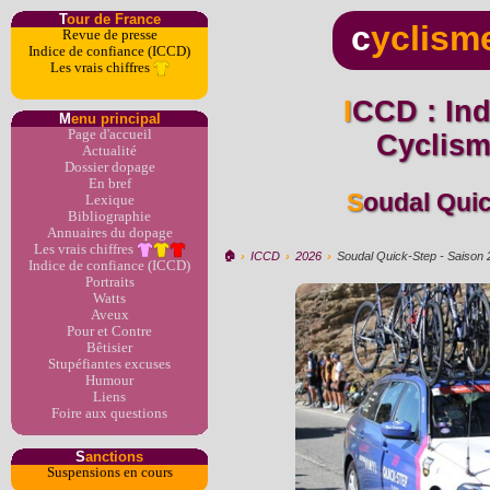
T
our de France
c
yclism
Revue de presse
Indice de confiance (ICCD)
Les vrais chiffres
ICCD : Indice de Confiance
M
enu principal
Page d'accueil
Cyclis
Actualité
Dossier dopage
En bref
Soudal Qui
Lexique
Bibliographie
Annuaires du dopage
Les vrais chiffres
🏠︎
›
ICCD
›
2026
›
Soudal Quick-Step - Saison
Indice de confiance (ICCD)
Portraits
Watts
Aveux
Pour et Contre
Bêtisier
Stupéfiantes excuses
Humour
Liens
Foire aux questions
S
anctions
Suspensions en cours