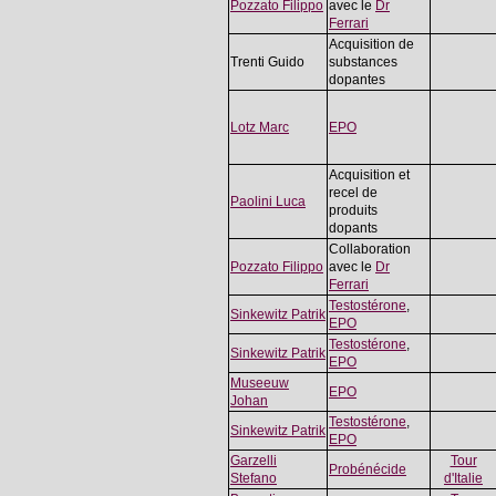
Pozzato Filippo
avec le
Dr
Ferrari
Acquisition de
Trenti Guido
substances
dopantes
Lotz Marc
EPO
Acquisition et
recel de
Paolini Luca
produits
dopants
Collaboration
Pozzato Filippo
avec le
Dr
Ferrari
Testostérone
,
Sinkewitz Patrik
EPO
Testostérone
,
Sinkewitz Patrik
EPO
Museeuw
EPO
Johan
Testostérone
,
Sinkewitz Patrik
EPO
Garzelli
Tour
Probénécide
Stefano
d'Italie