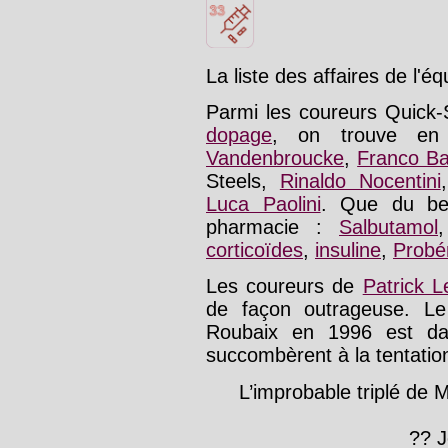
La liste des affaires de l'éq
Parmi les coureurs Quick-
dopage
, on trouve en
Vandenbroucke
,
Franco Bal
Steels,
Rinaldo Nocentini
Luca Paolini
. Que du be
pharmacie :
Salbutamol
corticoïdes
,
insuline
,
Probé
Les coureurs de
Patrick L
de façon outrageuse. Le
Roubaix en 1996 est dan
succombèrent à la tentation
L’improbable triplé de 
?? 