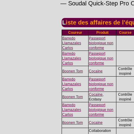
— Soudal Quick-Step Pro C
Liste des affaires de l'éq
Coureur
Produit
Course
Barredo
Passeport
Llamazales
biologique non
Carlos
conforme
Barredo
Passeport
Llamazales
biologique non
Carlos
conforme
Contrôle
Boonen Tom
Cocaïne
inopiné
Barredo
Passeport
Llamazales
biologique non
Carlos
conforme
Cocaïne
,
Contrôle
Boonen Tom
Ecstasy
inopiné
Barredo
Passeport
Llamazales
biologique non
Carlos
conforme
Contrôle
Boonen Tom
Cocaïne
inopiné
Collaboration