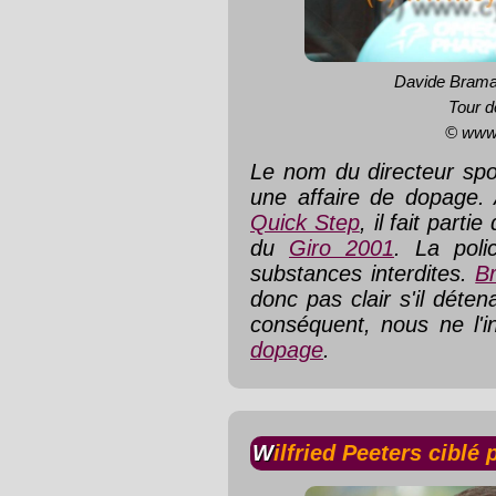
Davide Bramat
Tour d
© www
Le nom du directeur spo
une affaire de dopage. 
Quick Step
, il fait part
du
Giro 2001
. La poli
substances interdites.
B
donc pas clair s'il déte
conséquent, nous ne l'
dopage
.
Wilfried Peeters cib