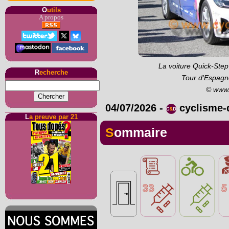
O
utils
A propos
La voiture Quick-Step 
R
echerche
Tour d'Espagn
© www.
04/07/2026
-
cyclisme
L
a preuve par 21
Sommaire