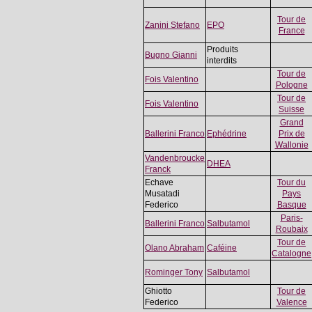
Tour de
Zanini Stefano
EPO
France
Produits
Bugno Gianni
interdits
Tour de
Fois Valentino
Pologne
Tour de
Fois Valentino
Suisse
Grand
Ballerini Franco
Ephédrine
Prix de
Wallonie
Vandenbroucke
DHEA
Franck
Echave
Tour du
Musatadi
Pays
Federico
Basque
Paris-
Ballerini Franco
Salbutamol
Roubaix
Tour de
Olano Abraham
Caféine
Catalogne
Rominger Tony
Salbutamol
Ghiotto
Tour de
Federico
Valence