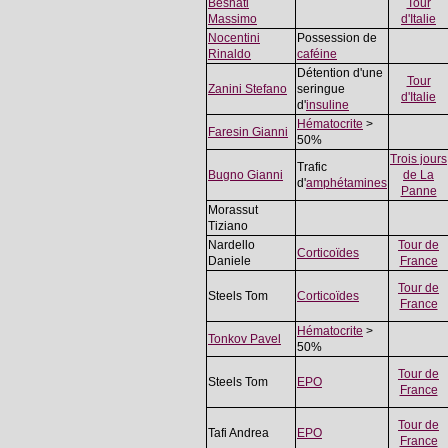
Besnati
Tour
Massimo
d'Italie
Nocentini
Possession de
Rinaldo
caféine
Détention d'une
Tour
Zanini Stefano
seringue
d'Italie
d'
insuline
Hématocrite
>
Faresin Gianni
50%
Trois jours
Trafic
Bugno Gianni
de La
d'
amphétamines
Panne
Morassut
Tiziano
Nardello
Tour de
Corticoïdes
Daniele
France
Tour de
Steels Tom
Corticoïdes
France
Hématocrite
>
Tonkov Pavel
50%
Tour de
Steels Tom
EPO
France
Tour de
Tafi Andrea
EPO
France