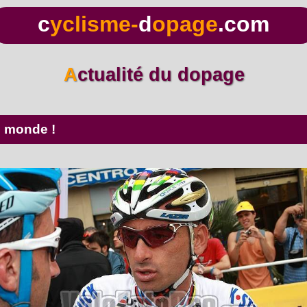
c
yclisme-
d
opage
.com
Actualité du dopage
u monde !