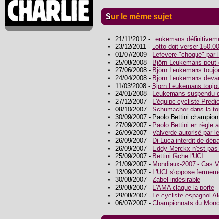
Sur le même sujet
21/11/2012 -
Leukemans définitiveme
23/12/2011 -
Lotto doit verser 150.
01/07/2009 -
Lefevere "choqué" par 
25/08/2008 -
Björn Leukemans peut 
27/06/2008 -
Björn Leukemans toujo
24/04/2008 -
Bjorn Leukemans devant
11/03/2008 -
Bjorn Leukemans toujour
24/01/2008 -
Leukemans suspendu 
27/12/2007 -
L'équipe cycliste Pred
09/10/2007 -
Schumacher dans la to
30/09/2007 - Paolo Bettini champio
27/09/2007 -
Paolo Bettini en règle a
26/09/2007 -
Valverde autorisé par l
26/09/2007 -
Di Luca interdit de dépa
26/09/2007 -
Eddy Merckx n'est pas 
25/09/2007 -
Bettini fâche l'UCI
21/09/2007 -
Mondiaux-2007 - Cas Va
13/09/2007 -
L'UCI s'oppose fermem
30/08/2007 -
Zabel indésirable
29/08/2007 -
L'AMA claque la porte
29/08/2007 -
Le cycliste espagnol A
06/07/2007 -
Championnats du Monde