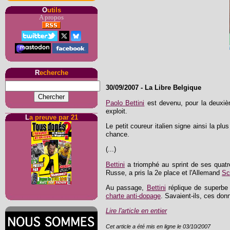
O
utils
A propos
R
echerche
30/09/2007
-
La Libre Belgique
Paolo Bettini
est devenu, pour la deuxièm
exploit.
L
a preuve par 21
Le petit coureur italien signe ainsi la plu
chance.
(...)
Bettini
a triomphé au sprint de ses quat
Russe, a pris la 2e place et l'Allemand
Sc
Au passage,
Bettini
réplique de superbe m
charte anti-dopage
. Savaient-ils, ces donn
Lire l'article en entier
Cet article a été mis en ligne le 03/10/2007