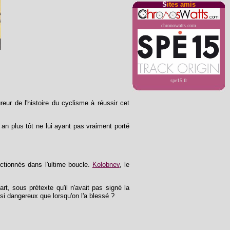
S
ites amis
chronowatts.com
spe15.fr
ur de l'histoire du cyclisme à réussir cet
n an plus tôt ne lui ayant pas vraiment porté
tionnés dans l'ultime boucle.
Kolobnev
, le
rt, sous prétexte qu'il n'avait pas signé la
ssi dangereux que lorsqu'on l'a blessé ?