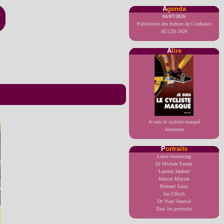
A
genda
04/07/2026
Publication des Indices de Confiance
(ICCD) 2026
A
lire
Je suis le cycliste masqué
Anonyme
P
ortraits
Lance Armstrong
Dr Michele Ferrari
Laurent Jalabert
Marcos Maynar
Bernard Sainz
Jan Ullrich
Dr Yvan Vanmol
Tous les portraits