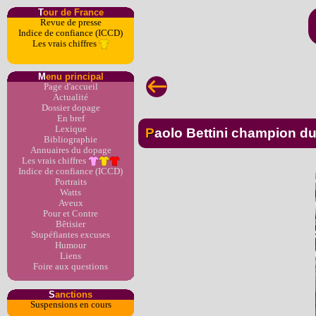
T
our de France
Revue de presse
Indice de confiance (ICCD)
Les vrais chiffres
M
enu principal
Page d'accueil
Actualité
Dossier dopage
En bref
Lexique
Paolo Bettini champion d
Bibliographie
Annuaires du dopage
Les vrais chiffres
Indice de confiance (ICCD)
Portraits
Watts
Aveux
Pour et Contre
Bêtisier
Stupéfiantes excuses
Humour
Liens
Foire aux questions
S
anctions
Suspensions en cours