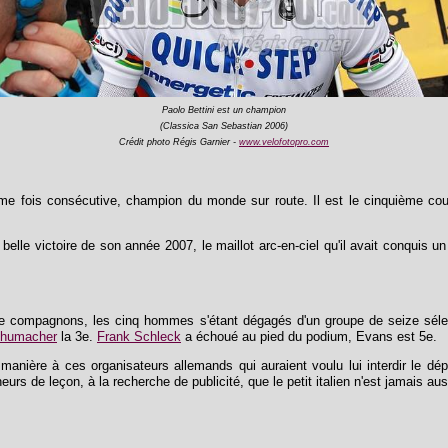
Paolo Bettini est un champion
(Classica San Sebastian 2006)
Crédit photo Régis Garnier -
www.velofotopro.com
e fois consécutive, champion du monde sur route. Il est le cinquième coure
s belle victoire de son année 2007, le maillot arc-en-ciel qu'il avait conquis u
re compagnons, les cinq hommes s'étant dégagés d'un groupe de seize sélec
humacher
la 3e.
Frank Schleck
a échoué au pied du podium, Evans est 5e.
anière à ces organisateurs allemands qui auraient voulu lui interdir le dépa
eurs de leçon, à la recherche de publicité, que le petit italien n'est jamais au