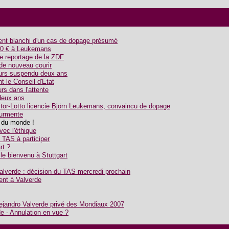
nt blanchi d'un cas de dopage présumé
000 € à Leukemans
le reportage de la ZDF
de nouveau courir
urs suspendu deux ans
 le Conseil d'Etat
s dans l'attente
deux ans
ictor-Lotto licencie Björn Leukemans, convaincu de dopage
urmente
n du monde !
vec l'éthique
e TAS à participer
rt ?
le bienvenu à Stuttgart
lverde : décision du TAS mercredi prochain
ent à Valverde
lejandro Valverde privé des Mondiaux 2007
 - Annulation en vue ?