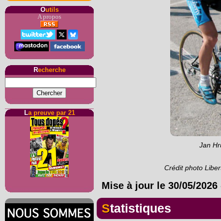
O
utils
A propos
R
echerche
L
a preuve par 21
Jan Hr
Crédit photo Libe
Mise à jour le
30/05/2026
Statistiques