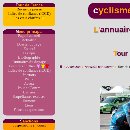
T
our de France
c
yclism
Revue de presse
Indice de confiance (ICCD)
Les vrais chiffres
L'annuaire du dopage par
M
enu principal
Page d'accueil
Actualité
Dossier dopage
En bref
Tour
Lexique
Bibliographie
Annuaires du dopage
Les vrais chiffres
🏠︎
›
Annuaires
›
Annuaire par course
›
Tour de 
Indice de confiance (ICCD)
Portraits
Watts
Aveux
Pour et Contre
Bêtisier
Stupéfiantes excuses
Humour
Liens
Foire aux questions
S
anctions
Suspensions en cours