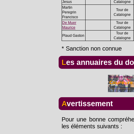
Jesus
Catalogne
Martin
Tour de
Peregrin
Catalogne
Francisco
De Muer
Tour de
Maurice
Catalogne
Tour de
Plaud Gaston
Catalogne
* Sanction non connue
Les annuaires du d
Avertissement
Pour une bonne compréhens
les éléments suivants :