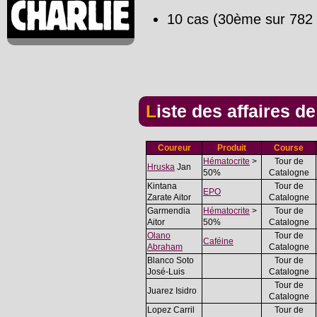
10 cas (30ème sur 782 
Liste des affaires d
Coureur
Produit
Course
Hématocrite
>
Tour de
Hruska
Jan
50%
Catalogne
Kintana
Tour de
EPO
Zarate Aitor
Catalogne
Garmendia
Hématocrite
>
Tour de
Aitor
50%
Catalogne
Olano
Tour de
Caféine
Abraham
Catalogne
Blanco Soto
Tour de
José-Luis
Catalogne
Tour de
Juarez Isidro
Catalogne
Lopez Carril
Tour de