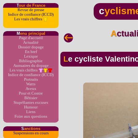
T
our de France
c
yclism
Revue de presse
Indice de confiance (ICCD)
Les vrais chiffres
Actua
M
enu principal
Page d'accueil
Actualité
Dossier dopage
En bref
Lexique
Le cycliste Valenti
Bibliographie
Annuaires du dopage
Les vrais chiffres
Indice de confiance (ICCD)
Portraits
Watts
Aveux
Pour et Contre
Bêtisier
Stupéfiantes excuses
Humour
Liens
Foire aux questions
S
anctions
Suspensions en cours