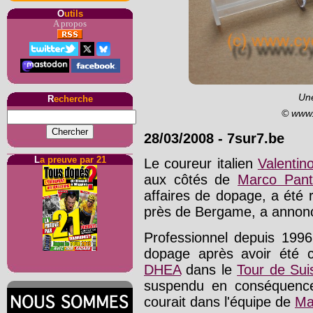
O
utils
A propos
Un
R
echerche
© www.
28/03/2008
-
7sur7.be
L
a preuve par 21
Le coureur italien
Valentin
aux côtés de
Marco Pant
affaires de dopage, a été 
près de Bergame, a annonc
Professionnel depuis 199
dopage après avoir été co
DHEA
dans le
Tour de Sui
suspendu en conséquence 
courait dans l'équipe de
Ma