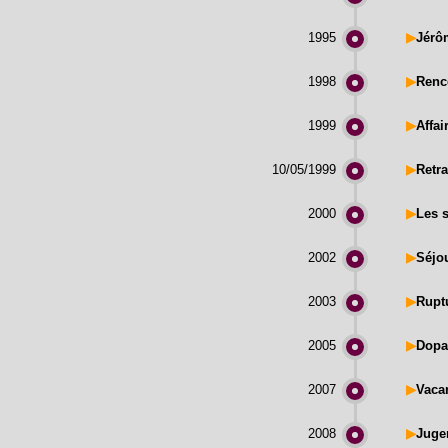
1995
▶
Jérô
1998
▶
Renc
1999
▶
Affai
10/05/1999
▶
Retra
2000
▶
Les s
2002
▶
Séjo
2003
▶
Ruptu
2005
▶
Dopa
2007
▶
Vaca
2008
▶
Juge