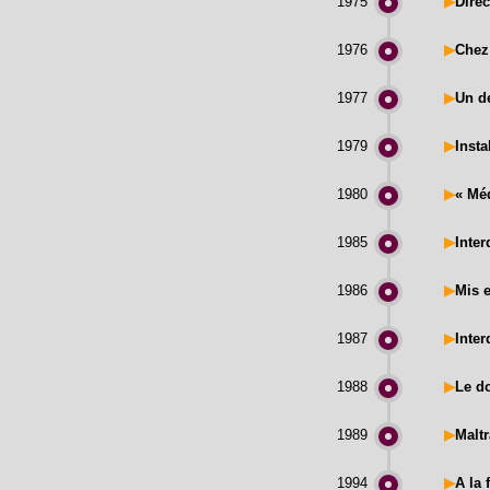
1975
▶
Direc
1976
▶
Chez 
1977
▶
Un de
1979
▶
Insta
1980
▶
« Mé
1985
▶
Inter
1986
▶
Mis e
1987
▶
Inter
1988
▶
Le d
1989
▶
Malt
1994
▶
A la 