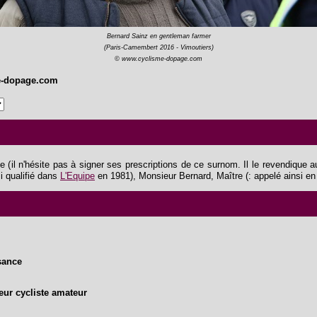
Bernard Sainz en gentleman farmer
(Paris-Camembert 2016 - Vimoutiers)
© www.cyclisme-dopage.com
e-dopage.com
il n'hésite pas à signer ses prescriptions de ce surnom. Il le revendique au
si qualifié dans
L'Equipe
en 1981
), Monsieur Bernard, Maître (: appelé ainsi en
sance
eur cycliste amateur