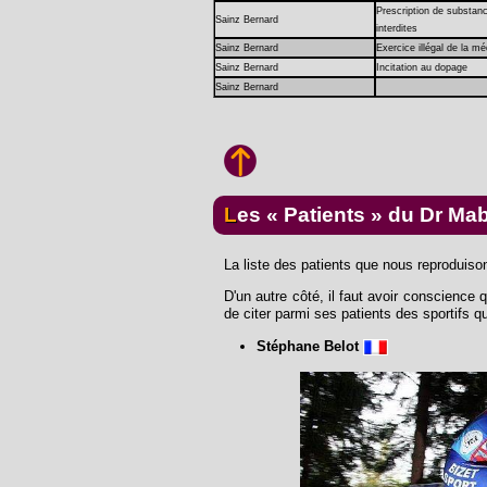
Prescription de substan
Sainz Bernard
interdites
Sainz Bernard
Exercice illégal de la m
Sainz Bernard
Incitation au dopage
Sainz Bernard
Les « Patients » du Dr M
La liste des patients que nous reproduiso
D'un autre côté, il faut avoir conscience
de citer parmi ses patients des sportifs qu'
Stéphane Belot