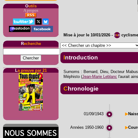
O
utils
A propos
Mise à jour le
10/01/2026
-
cyclism
R
echerche
Introduction
L
a preuve par 21
Surnoms : Bernard, Dieu, Docteur Mabuse (
Méphisto (
Jean-Marie Leblanc
l'aurait ain
Chronologie
01/09/1943
▶
Nais
Années 1950-1960
▶
Cour