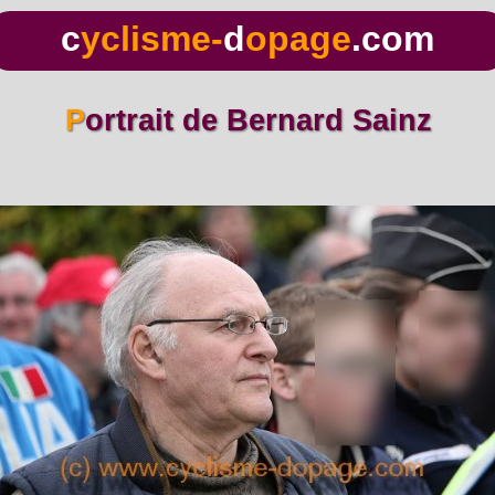
c
yclisme-
d
opage
.com
Portrait de Bernard Sainz