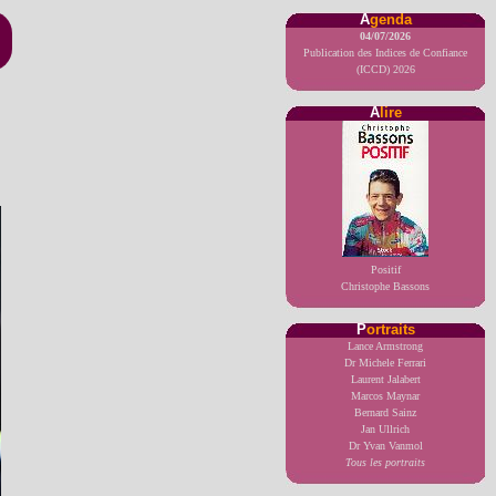
A
genda
04/07/2026
Publication des Indices de Confiance
(ICCD) 2026
A
lire
Positif
Christophe Bassons
P
ortraits
Lance Armstrong
Dr Michele Ferrari
Laurent Jalabert
Marcos Maynar
Bernard Sainz
Jan Ullrich
Dr Yvan Vanmol
Tous les portraits