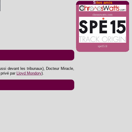
S
ites amis
chronowatts.com
spe15.fr
ssi devant les tribunaux), Docteur Miracle,
 privé par
Lloyd Mondory
).