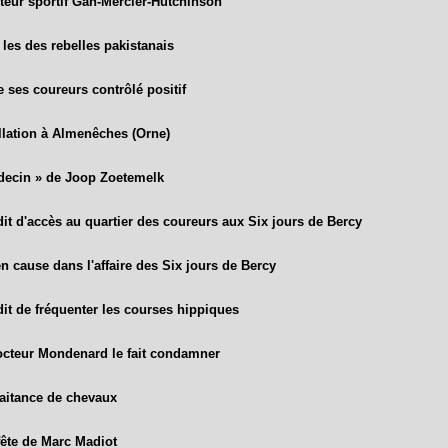
teur sportif Gan-Mercier-Hutchinson
les des rebelles pakistanais
 ses coureurs contrôlé positif
llation à Almenêches (Orne)
decin » de Joop Zoetemelk
dit d'accès au quartier des coureurs aux Six jours de Bercy
n cause dans l'affaire des Six jours de Bercy
dit de fréquenter les courses hippiques
octeur Mondenard le fait condamner
raitance de chevaux
fête de Marc Madiot