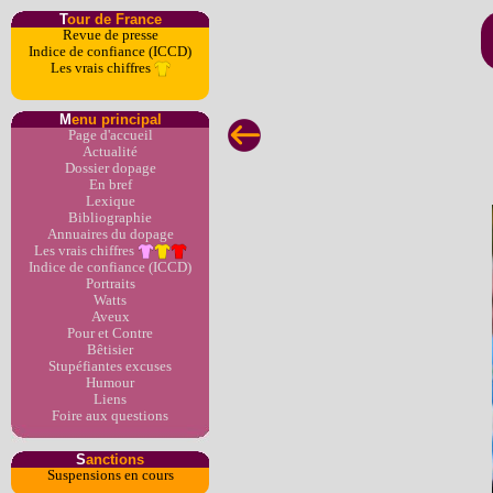
T
our de France
Revue de presse
Indice de confiance (ICCD)
Les vrais chiffres
M
enu principal
Page d'accueil
Actualité
Dossier dopage
En bref
Lexique
Bibliographie
Annuaires du dopage
Les vrais chiffres
Indice de confiance (ICCD)
Portraits
Watts
Aveux
Pour et Contre
Bêtisier
Stupéfiantes excuses
Humour
Liens
Foire aux questions
S
anctions
Suspensions en cours