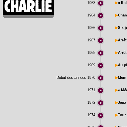
1963
▶
« Il 
1964
▶
Cham
1966
▶
Six 
1967
▶
Arrêt
1968
▶
Arrê
1969
▶
Au p
Début des années 1970
▶
Memb
1971
▶
« Méd
1972
▶
Jeux
1974
▶
Tour