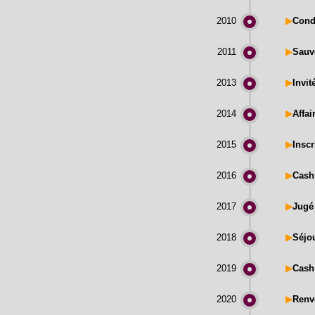
2010
▶
Conda
2011
▶
Sauv
2013
▶
Invit
2014
▶
Affai
2015
▶
Inscr
2016
▶
Cash 
2017
▶
Jugé 
2018
▶
Séjo
2019
▶
Cash 
2020
▶
Renvo