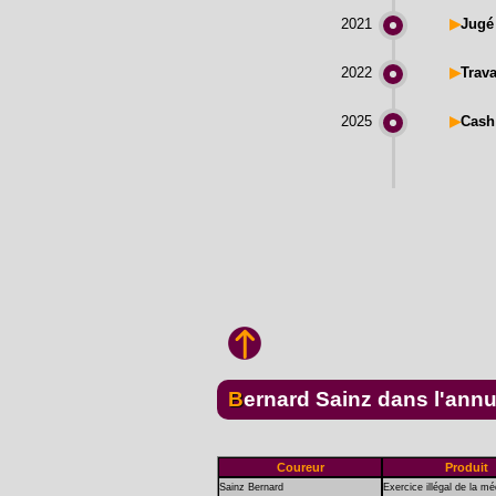
2021
▶
Jugé 
2022
▶
Trava
2025
▶
Cash
Bernard Sainz dans l'ann
Coureur
Produit
Sainz Bernard
Exercice illégal de la m