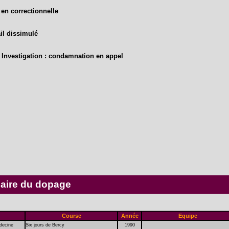
en correctionnelle
il dissimulé
 Investigation : condamnation en appel
uaire du dopage
Course
Année
Equipe
édecine
Six jours de Bercy
1990