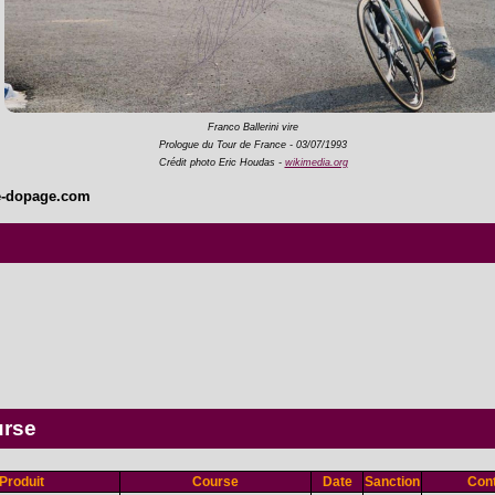
Franco Ballerini vire
Prologue du Tour de France - 03/07/1993
Crédit photo Eric Houdas -
wikimedia.org
e-dopage.com
urse
Produit
Course
Date
Sanction
Cont