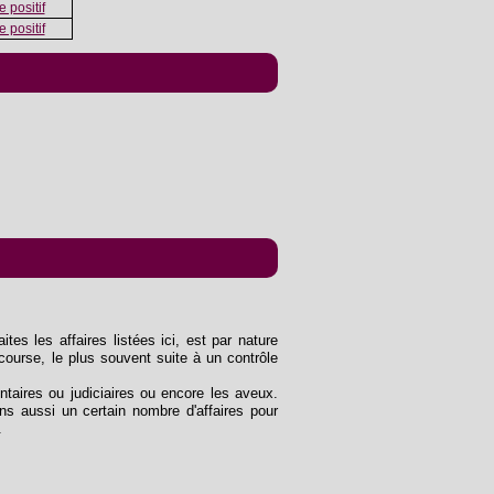
 positif
 positif
tes les affaires listées ici, est par nature
course, le plus souvent suite à un contrôle
entaires ou judiciaires ou encore les aveux.
s aussi un certain nombre d'affaires pour
.