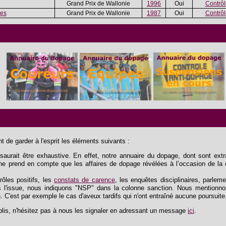
Grand Prix de Wallonie
1996
Oui
Contrôle
es
Grand Prix de Wallonie
1987
Oui
Contrôle
 de garder à l'esprit les éléments suivants :
aurait être exhaustive. En effet, notre annuaire du dopage, dont sont extrai
e ne prend en compte que les affaires de dopage révélées à l’occasion de la 
trôles positifs, les
constats de carence
, les enquêtes disciplinaires, parlem
 l'issue, nous indiquons "NSP" dans la colonne sanction. Nous mentionnon
n. C'est par exemple le cas d'aveux tardifs qui n'ont entraîné aucune poursuite
lis, n'hésitez pas à nous les signaler en adressant un message
ici
.