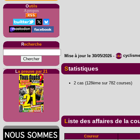
O
utils
A propos
R
echerche
Mise à jour le
30/05/2026
-
cyclism
Statistiques
L
a preuve par 21
2 cas (128ème sur 782 courses)
Liste des affaires de la co
Coureur