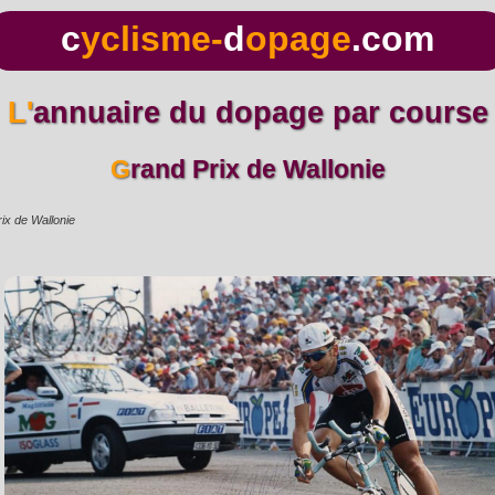
c
yclisme-
d
opage
.com
L'annuaire du dopage par course
Grand Prix de Wallonie
ix de Wallonie