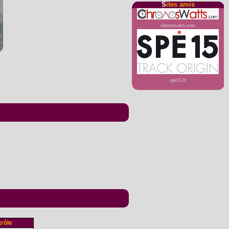
S
ites amis
chronowatts.com
spe15.fr
rôle