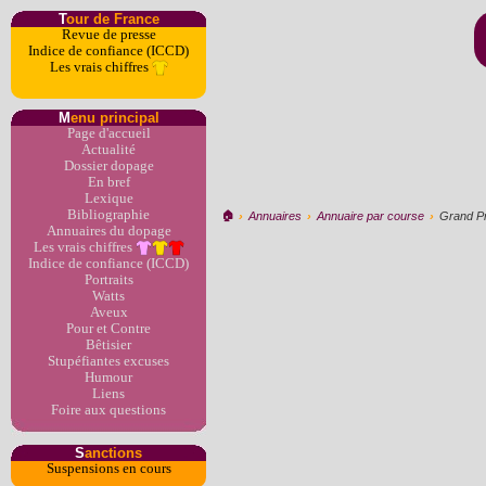
T
our de France
Revue de presse
Indice de confiance (ICCD)
Les vrais chiffres
M
enu principal
Page d'accueil
Actualité
Dossier dopage
En bref
Lexique
Bibliographie
🏠︎
›
Annuaires
›
Annuaire par course
›
Grand Pr
Annuaires du dopage
Les vrais chiffres
Indice de confiance (ICCD)
Portraits
Watts
Aveux
Pour et Contre
Bêtisier
Stupéfiantes excuses
Humour
Liens
Foire aux questions
S
anctions
Suspensions en cours