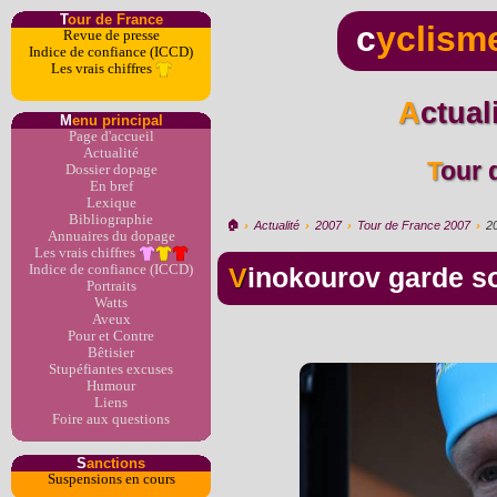
T
our de France
c
yclism
Revue de presse
Indice de confiance (ICCD)
Les vrais chiffres
Actua
M
enu principal
Page d'accueil
Actualité
Tour
Dossier dopage
En bref
Lexique
Bibliographie
🏠︎
›
Actualité
›
2007
›
Tour de France 2007
›
2
Annuaires du dopage
Les vrais chiffres
Indice de confiance (ICCD)
Vinokourov garde s
Portraits
Watts
Aveux
Pour et Contre
Bêtisier
Stupéfiantes excuses
Humour
Liens
Foire aux questions
S
anctions
Suspensions en cours