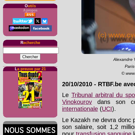
O
utils
A propos
R
echerche
Alexandre 
Paris
L
a preuve par 21
© www.
20/10/2010
-
RTBF.be ave
Le
Tribunal arbitral du spo
Vinokourov
dans son conf
internationale
(
UCI
).
Le Kazakh ne devra donc p
son salaire, soit 1,2 milli
pour
transfusion sanguine
l