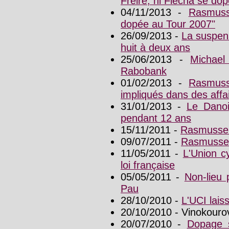
Freire, ni Flecha se dop
04/11/2013 -
Rasmuss
dopée au Tour 2007"
26/09/2013 -
La suspen
huit à deux ans
25/06/2013 -
Michae
Rabobank
01/02/2013 -
Rasmuss
impliqués dans des aff
31/01/2013 -
Le Danoi
pendant 12 ans
15/11/2011 -
Rasmussen
09/07/2011 -
Rasmussen
11/05/2011 -
L'Union cy
loi française
05/05/2011 -
Non-lieu 
Pau
28/10/2010 -
L'UCI lai
20/10/2010 - Vinokouro
20/07/2010 -
Dopage s