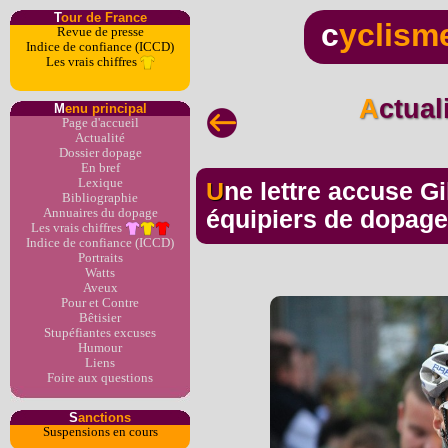
T
our de France
c
yclism
Revue de presse
Indice de confiance (ICCD)
Les vrais chiffres
Actua
M
enu principal
Page d'accueil
Actualité
Dossier dopage
En bref
Lexique
Une lettre accuse Gilbert, Boonen et leurs
Bibliographie
Annuaires du dopage
équipiers de dopage
Les vrais chiffres
Indice de confiance (ICCD)
Portraits
Watts
Aveux
Pour et Contre
Bêtisier
Stupéfiantes excuses
Humour
Liens
Foire aux questions
S
anctions
Suspensions en cours