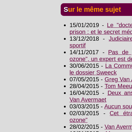
Sur le même sujet
15/01/2019 -
Le "doct
prison : et le secret mé
13/12/2018 -
Judiciai
sportif
14/11/2017 -
Pas de j
ozone", un expert est d
30/06/2015 -
La Commu
le dossier Sweeck
07/05/2015 -
Greg Van 
28/04/2015 -
Tom Meeus
16/04/2015 -
Deux ans
Van Avermaet
03/03/2015 -
Aucun sou
02/03/2015 -
Cet étr
ozone"
28/02/2015 -
Van Averm