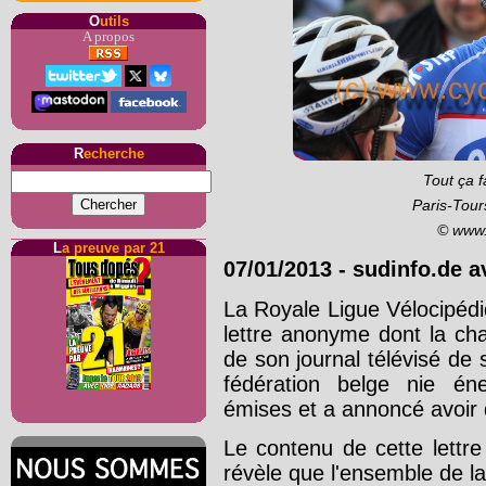
O
utils
A propos
R
echerche
Tout ça f
Paris-Tour
© www.
L
a preuve par 21
07/01/2013
-
sudinfo.de a
La Royale Ligue Vélocipédi
lettre anonyme dont la cha
de son journal télévisé de 
fédération belge nie én
émises et a annoncé avoir 
Le contenu de cette lettr
révèle que l'ensemble de l