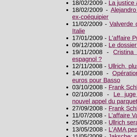
18/02/2009 -
La justice
18/02/2009 -
Alejandr
ex-coéquipier
11/02/2009 -
Valverde 
Italie
17/01/2009 -
L'affaire 
09/12/2008 -
Le dossier
19/11/2008 -
Cristin
espagnol ?
12/11/2008 -
Ullrich, p
14/10/2008 -
Opérati
euros pour Basso
03/10/2008 -
Frank Sch
02/10/2008 -
Le juge
nouvel appel du parque
27/09/2008 -
Frank Schl
11/07/2008 -
L'affaire 
25/05/2008 -
Ullrich se
13/05/2008 -
L'AMA pess
11/05/2008 -
Jaksche: 