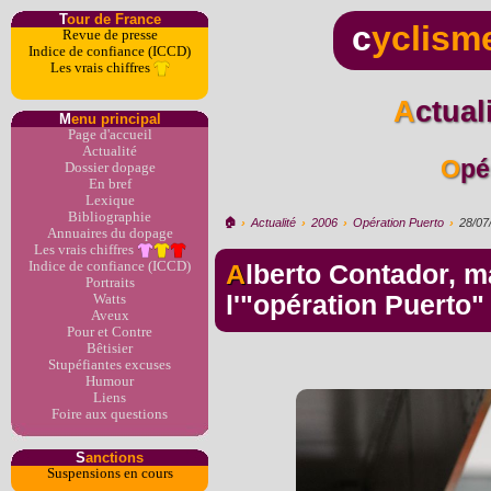
T
our de France
c
yclism
Revue de presse
Indice de confiance (ICCD)
Les vrais chiffres
Actua
M
enu principal
Page d'accueil
Actualité
Op
Dossier dopage
En bref
Lexique
Bibliographie
🏠︎
›
Actualité
›
2006
›
Opération Puerto
›
28/07
Annuaires du dopage
Les vrais chiffres
Indice de confiance (ICCD)
Alberto Contador, maillot jaune miraculé de
Portraits
l'"opération Puerto"
Watts
Aveux
Pour et Contre
Bêtisier
Stupéfiantes excuses
Humour
Liens
Foire aux questions
S
anctions
Suspensions en cours