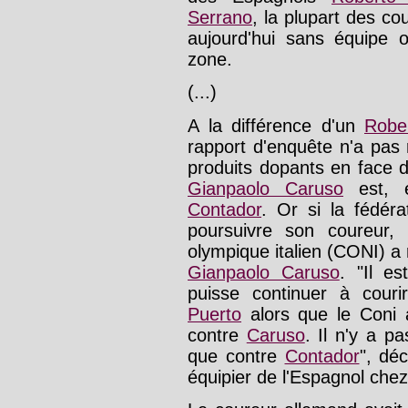
Serrano
, la plupart des c
aujourd'hui sans équipe
zone.
(...)
A la différence d'un
Robe
rapport d'enquête n'a pas
produits dopants en face 
Gianpaolo Caruso
est, e
Contador
. Or si la fédér
poursuivre son coureur,
olympique italien (CONI) a
Gianpaolo Caruso
. "Il e
puisse continuer à couri
Puerto
alors que le Coni
contre
Caruso
. Il n'y a p
que contre
Contador
", dé
équipier de l'Espagnol che