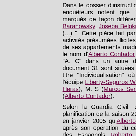
Dans le dossier d'instruc
enquêteurs notent que 
marqués de façon différe
Baranowsky
,
Joseba Belok
(...) ". Cette pièce fait p
activités présumées illicite
de ses appartements madri
le nom d'
Alberto Contador
"A. C" dans un autre
document 31 sont situées 
titre "Individualisation" 
l'équipe
Liberty-Seguros W
Heras
), M. S (
Marcos Ser
(
Alberto Contador
)."
Selon la Guardia Civil,
planification de la saison 
en janvier 2005 qu'
Albert
après son opération du ce
des Espagnols
Roberto