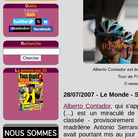
O
utils
A propos
R
echerche
Alberto Contador est b
L
a preuve par 21
Tour de F
© www.
28/07/2007
-
Le Monde
- 
Alberto Contador
, qui s'a
(...) est un miraculé de l
classée - provisoirement
madrilène Antonio Serran
avait pourtant mis au jou