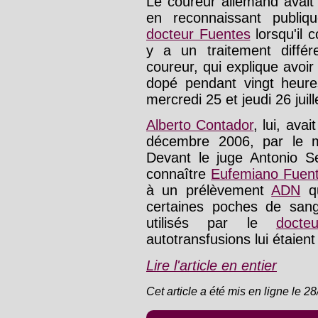
Le coureur allemand avait 
en reconnaissant publiq
docteur Fuentes
lorsqu'il c
y a un traitement différ
coureur, qui explique avoir 
dopé pendant vingt heure
mercredi 25 et jeudi 26 juill
Alberto Contador
, lui, ava
décembre 2006, par le 
Devant le juge Antonio S
connaître
Eufemiano Fuen
à un prélèvement
ADN
qu
certaines poches de san
utilisés par le
docte
autotransfusions lui étaient
Lire l'article en entier
Cet article a été mis en ligne le 2