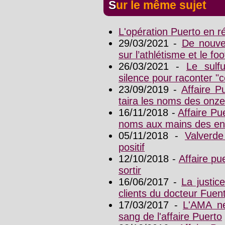
Sur le même sujet
L'opération Puerto en 
29/03/2021 -
De nouvel
sur l’athlétisme et le foo
26/03/2021 -
Le sulf
silence pour raconter "
23/09/2019 -
Affaire P
taira les noms des onze 
16/11/2018 -
Affaire Pu
noms aux mains des en
05/11/2018 -
Valverde
positif
12/10/2018 -
Affaire p
sortir
16/06/2017 -
La justic
clients du docteur Fuen
17/03/2017 -
L'AMA ne
sang de l'affaire Puerto