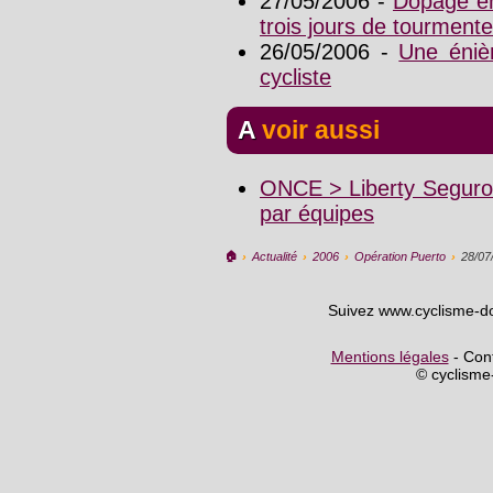
27/05/2006 -
Dopage en
trois jours de tourmente
26/05/2006 -
Une éniè
cycliste
A voir aussi
ONCE > Liberty Seguros
par équipes
🏠︎
›
Actualité
›
2006
›
Opération Puerto
›
28/07
Suivez www.cyclisme-d
Mentions légales
- Cont
© cyclism