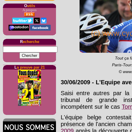
O
utils
A propos
R
echerche
Tout ça f
Paris-Tour
L
a preuve par 21
© www.
30/06/2009
-
L'Equipe av
Saisi entre autres par la
tribunal de grande ins
incompétent sur le cas
Tom
L'équipe belge contesta
présence de l'ancien cha
2009
après la découverte 