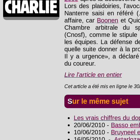
Lors des plaidoiries, l'av
Nanterre saisi en référé (
affaire, car
Boonen
et Quic
Chambre arbitrale du sp
(Cnosf), comme le stipule l
les équipes. La défense 
quelle suite donner à la pro
Il y a urgence», a déclar
du coureur.
Lire l'article en entier
Cet article a été mis en ligne le 3
Sur le même sujet
Les vrais chiffres du d
20/06/2010 -
Basso emb
10/06/2010 -
Bruyneel e
16/05/2010 -
Astarloz