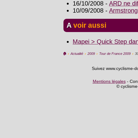
16/10/2008 -
ARD ne dif
10/09/2008 -
Armstrong
A voir aussi
Mapei > Quick Step dan
🏠︎
›
Actualité
›
2009
›
Tour de France 2009
›
3
Suivez www.cyclisme-d
Mentions légales
- Cont
© cyclism