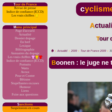
T
our de France
c
yclism
Revue de presse
Indice de confiance (ICCD)
Les vrais chiffres
Actua
M
enu principal
Page d'accueil
Actualité
Tour
Dossier dopage
En bref
Lexique
Bibliographie
🏠︎
›
Actualité
›
2009
›
Tour de France 2009
›
3
Annuaires du dopage
Les vrais chiffres
Indice de confiance (ICCD)
Boonen : le juge ne
Portraits
Watts
Aveux
Pour et Contre
Bêtisier
Stupéfiantes excuses
Humour
Liens
Foire aux questions
S
anctions
Suspensions en cours