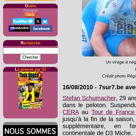
O
utils
A propos
R
echerche
Un virage à né
L
a preuve par 21
Crédit photo Régi
16/08/2010
-
7sur7.be ave
Stefan Schumacher
, 29 an
dans le peloton. Suspendu 
CERA
au
Tour de France
jusqu'à la fin de la saiso
supplémentaire, en fav
continentale de D3 Miche.