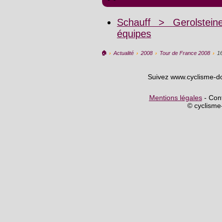
Schauff > Gerolstein
équipes
🏠︎
›
Actualité
›
2008
›
Tour de France 2008
›
1
Suivez www.cyclisme-d
Mentions légales
- Cont
© cyclism