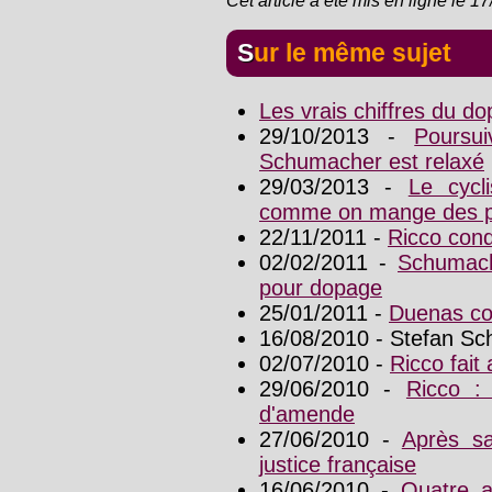
Cet article a été mis en ligne le 1
Sur le même sujet
Les vrais chiffres du d
29/10/2013 -
Poursu
Schumacher est relaxé
29/03/2013 -
Le cycl
comme on mange des p
22/11/2011 -
Ricco con
02/02/2011 -
Schumach
pour dopage
25/01/2011 -
Duenas c
16/08/2010 - Stefan S
02/07/2010 -
Ricco fait
29/06/2010 -
Ricco :
d'amende
27/06/2010 -
Après sa
justice française
16/06/2010 -
Quatre a