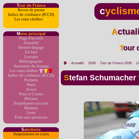
T
our de France
c
yclism
Revue de presse
Indice de confiance (ICCD)
Les vrais chiffres
Actua
M
enu principal
Page d'accueil
Actualité
Tour
Dossier dopage
En bref
Lexique
Bibliographie
🏠︎
›
Actualité
›
2008
›
Tour de France 2008
›
1
Annuaires du dopage
Les vrais chiffres
Indice de confiance (ICCD)
Stefan Schumacher
Portraits
Watts
Aveux
Pour et Contre
Bêtisier
Stupéfiantes excuses
Humour
Liens
Foire aux questions
S
anctions
Suspensions en cours