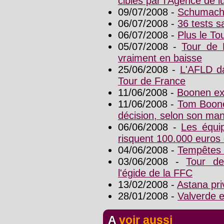
ciblés par l'Agence de l
09/07/2008 -
Schumache
06/07/2008 -
36 tests s
06/07/2008 -
Plus le Tou
05/07/2008 -
Tour de 
vraiment en baisse
25/06/2008 -
L'AFLD da
Tour de France
11/06/2008 -
Boonen ex
11/06/2008 -
Tom Boone
décision, selon son ma
06/06/2008 -
Les équi
risquent 100.000 euros
04/06/2008 -
Tempêtes 
03/06/2008 -
Tour de
l'égide de la FFC
13/02/2008 -
Astana pri
28/01/2008 -
Valverde 
A voir aussi