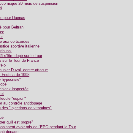
icco risque 20 mois de suspension
di
ive pour Duenas
é pour Beltran
nce
ur
e aux corticoïdes
ustice sportive italienne
ribunal
t s'être dopé sur le Tour
 sur le Tour de France
vélo
aunier Duval, contre-attaque
s Festina de 1998
 hypocrisie"
dopé
chleck inspectée
let
lécule "espion"
er au contrôle antidopage
u des "injections de vitamines"
oué
rer qu'il est propre"
naissent avoir pris de l'EPO pendant le Tour
anti-dopage