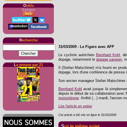
O
utils
A propos
R
echerche
31/03/2009
-
Le Figaro avec AFP
Le cycliste autrichien
Bernhard Kohl
, d
dopage, notamment le
dopage sanguin
, i
L
a preuve par 21
Il (Stefan Matschiner) m'a fourni en prod
dopage, lors d'une conférence de presse à
Son ancien manageur Stefan Matschiner ava
Bernhard Kohl
avait jusque là simplement
depuis le début de sa collaboration avec M
testostérone
. Arrêté (...) mardi, l'ancien
Lire l'article en entier
Cet article a été mis en ligne le 31/03/2009
Sur le même sujet