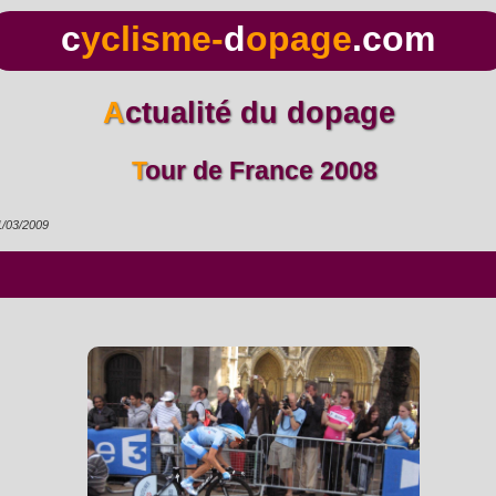
c
yclisme-
d
opage
.com
Actualité du dopage
Tour de France 2008
1/03/2009