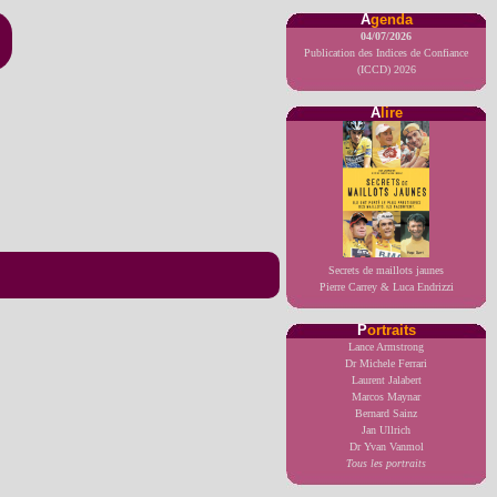
A
genda
04/07/2026
Publication des Indices de Confiance
(ICCD) 2026
A
lire
Secrets de maillots jaunes
Pierre Carrey & Luca Endrizzi
P
ortraits
Lance Armstrong
Dr Michele Ferrari
Laurent Jalabert
Marcos Maynar
Bernard Sainz
Jan Ullrich
Dr Yvan Vanmol
Tous les portraits