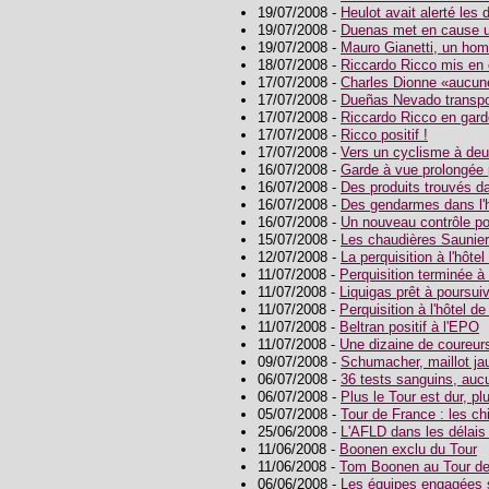
19/07/2008 -
Heulot avait alerté les 
19/07/2008 -
Duenas met en cause 
19/07/2008 -
Mauro Gianetti, un ho
18/07/2008 -
Riccardo Ricco mis en
17/07/2008 -
Charles Dionne «aucune
17/07/2008 -
Dueñas Nevado transpo
17/07/2008 -
Riccardo Ricco en gard
17/07/2008 -
Ricco positif !
17/07/2008 -
Vers un cyclisme à deu
16/07/2008 -
Garde à vue prolongée
16/07/2008 -
Des produits trouvés d
16/07/2008 -
Des gendarmes dans l'h
16/07/2008 -
Un nouveau contrôle pos
15/07/2008 -
Les chaudières Saunier
12/07/2008 -
La perquisition à l'hôtel
11/07/2008 -
Perquisition terminée à 
11/07/2008 -
Liquigas prêt à poursu
11/07/2008 -
Perquisition à l'hôtel de
11/07/2008 -
Beltran positif à l'EPO
11/07/2008 -
Une dizaine de coureurs
09/07/2008 -
Schumacher, maillot ja
06/07/2008 -
36 tests sanguins, auc
06/07/2008 -
Plus le Tour est dur, pl
05/07/2008 -
Tour de France : les ch
25/06/2008 -
L'AFLD dans les délais 
11/06/2008 -
Boonen exclu du Tour
11/06/2008 -
Tom Boonen au Tour de 
06/06/2008 -
Les équipes engagées s