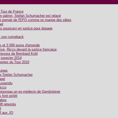
e Tour de France
en patron, Stefan Schumacher est relaxé
ui prenait de l'EPO comme on mange des pâtes
el
 poursuivi en justice pour dopage
t son comeback
is et 3 000 euros d'amende
ive, Ricco devant la justice française
rnisseur de Bernhard Kohl
 jusqu'en 2014
portes du Tour 2010
uigas
 de Stefan Schumacher
ppel
suspendu
Ricco
nouveau un ex-médecin de Gerolsteiner
s font pshitt
labos
08 retestés
l
if aux JO