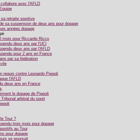
collabore avec l'AFLD
'Equipe
a retraite sportive
 de sa suspension de deux ans pour dopage
 ses années dopage
opé
0 mois pour Riccardo Ricco
pendu deux ans par l'UCI
pendu deux ans par l'AFLD
pendu pour 2 ans en France
ans par sa fédération
vile
 requis contre Leonardo Piepoli
aque l'AFLD
du deux ans en France
s
irment le dopage de Piepoli
 Tribunal arbitral du sport
iepoli
le Tour ?
pendu trois mois pour dopage
ositifs au Tour
ns pour dopage
heurs se poursuit