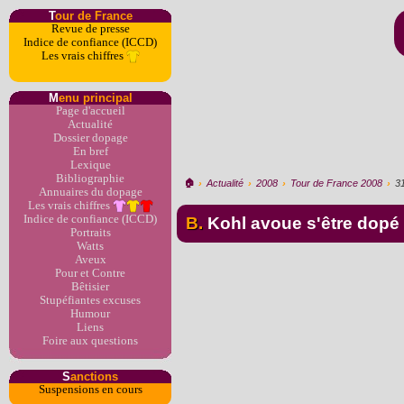
T
our de France
Revue de presse
Indice de confiance (ICCD)
Les vrais chiffres
M
enu principal
Page d'accueil
Actualité
Dossier dopage
En bref
Lexique
Bibliographie
🏠︎
›
Actualité
›
2008
›
Tour de France 2008
›
3
Annuaires du dopage
Les vrais chiffres
Indice de confiance (ICCD)
B. Kohl avoue s'être dopé
Portraits
Watts
Aveux
Pour et Contre
Bêtisier
Stupéfiantes excuses
Humour
Liens
Foire aux questions
S
anctions
Suspensions en cours