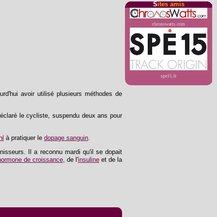
S
ites amis
chronowatts.com
spe15.fr
rd'hui avoir utilisé plusieurs méthodes de
déclaré le cycliste, suspendu deux ans pour
hl
à pratiquer le
dopage sanguin
.
isseurs. Il a reconnu mardi qu'il se dopait
hormone de croissance
, de l'
insuline
et de la