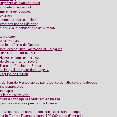
dirigeants de Saunier-Duval
un médecin espagnol
mme en eaux troubles
 examen
ment surpris» et… libéré
rtait des poches de sang
e à vue à la gendarmerie de Mirepoix
x plateaux
 pour Duenas
ans les affaires de Duenas
ôtel des équipes Barloworld et Bouygues
itif à l'EPO sur le Tour
-Duval enflamment le Tour
 de Beltran n'a rien révélé
l'hôtel de l'équipe de Beltran
ivre le cycliste «pour dommages»
 l'équipe de Beltran
 du Tour de France ciblés par l'Agence de lutte contre le dopage
une controversé
un inapte
us la course va vite !
iffres du dopage pas vraiment en baisse
pour les contrôles pré-Tour de France
France : pas encore de décision, selon son manager
ur le Tour de France risquent 100.000 euros d'amende