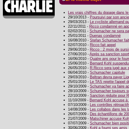
Les vrais chiffres du dopage dans l
29/10/2013 -
Poursuivi par son anci
29/03/2013 -
Le cycliste allemand q
22/11/2011 -
Ricco condamné en app
02/02/2011 -
Schumacher ne sera pas
25/01/2011 -
Duenas condamné
16/08/2010 -
Stefan Schumacher fai
02/07/2010 -
Ricco fait appel
29/06/2010 -
Ricco : 2 mois de surs
27/06/2010 -
Après sa sanction sport
16/06/2010 -
Quatre ans pour le fou
15/06/2010 -
Bernard Kohl suspendu
26/05/2010 -
R.Ricco sera jugé aux 
06/04/2010 -
Schumacher capitule
29/03/2010 -
Beltran devra payer Liq
25/01/2010 -
Le TAS rejette l'appel
29/10/2009 -
Schumacher va faire a
28/10/2009 -
Schumacher toujours 
22/10/2009 -
Sanction réduite pour 
11/10/2009 -
Bernard Kohl accuse à 
07/10/2009 -
Les contrôles rétroactif
14/08/2009 -
Les collabos dans les 
26/07/2009 -
Des échantillons de 20
21/07/2009 -
Matschiner accuse Koh
07/07/2009 -
Schumacher bien posit
30/06/2009 -
Kohl a fourni ses amis