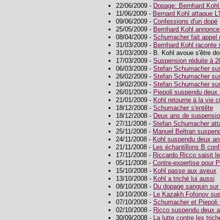
22/06/2009 -
Dopage: Bernhard Kohl 
11/06/2009 -
Bernard Kohl attaque L
09/06/2009 -
Confessions d'un dopé
25/05/2009 -
Bernhard Kohl annonce s
08/04/2009 -
Schumacher fait appel
31/03/2009 -
Bernhard Kohl raconte
31/03/2009 - B. Kohl avoue s'être d
17/03/2009 -
Suspension réduite à 2
06/03/2009 -
Stefan Schumacher sus
26/02/2009 -
Stefan Schumacher sus
19/02/2009 -
Stefan Schumacher sus
26/01/2009 -
Piepoli suspendu deux 
21/01/2009 -
Kohl retourne à la vie ci
18/12/2008 -
Schumacher s'entête
18/12/2008 -
Deux ans de suspension
27/11/2008 -
Stefan Schumacher att
25/11/2008 -
Manuel Beltran suspen
24/11/2008 -
Kohl suspendu deux an
21/11/2008 -
Les échantillons B conf
17/11/2008 -
Riccardo Ricco saisit le
05/11/2008 -
Contre-expertise pour P
15/10/2008 -
Kohl passe aux aveux
13/10/2008 -
Kohl a triché lui aussi
08/10/2008 -
Du dopage sanguin sur 
10/10/2008 -
Le Kazakh Fofonov sus
07/10/2008 -
Schumacher et Piepoli p
02/10/2008 -
Ricco suspendu deux a
30/09/2008 -
La lutte contre les tric