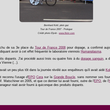
Bernhard Kohl, plein gaz
Tour de France 2007 - Prologue
Crédit photo Elyob -
www.flickr.com
échu de sa 3e place du
Tour de France 2008
pour dopage, a confirmé aujou
ndiquant avoir à cet effet fréquenté le laboratoire viennois
Humanplasma
.
uits dopants. J'ai procédé aussi trois ou quatre fois à du
dopage sanguin
, a 
 Vienne (...).
it un peu plus tôt dans la journée révélé aux enquêteurs qu'il avait aidé
Ko
 reconnu l'usage d'
EPO
Cera
sur la
Grande Boucle
, sans nommer ses fourn
. Matschiner en 2005, et que ce dernier lui avait fourni, outre de l'
EPO
, de l'
 manageur niait avoir fourni à quiconque des produits dopants.