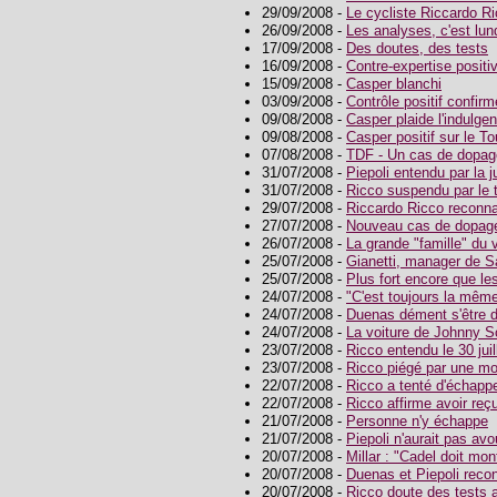
29/09/2008 -
Le cycliste Riccardo R
26/09/2008 -
Les analyses, c'est lun
17/09/2008 -
Des doutes, des tests
16/09/2008 -
Contre-expertise posit
15/09/2008 -
Casper blanchi
03/09/2008 -
Contrôle positif confirm
09/08/2008 -
Casper plaide l'indulge
09/08/2008 -
Casper positif sur le To
07/08/2008 -
TDF - Un cas de dopag
31/07/2008 -
Piepoli entendu par la j
31/07/2008 -
Ricco suspendu par le t
29/07/2008 -
Riccardo Ricco reconnaî
27/07/2008 -
Nouveau cas de dopage
26/07/2008 -
La grande "famille" du 
25/07/2008 -
Gianetti, manager de S
25/07/2008 -
Plus fort encore que le
24/07/2008 -
"C'est toujours la même
24/07/2008 -
Duenas dément s'être 
24/07/2008 -
La voiture de Johnny S
23/07/2008 -
Ricco entendu le 30 juil
23/07/2008 -
Ricco piégé par une mo
22/07/2008 -
Ricco a tenté d'échapp
22/07/2008 -
Ricco affirme avoir reç
21/07/2008 -
Personne n'y échappe
21/07/2008 -
Piepoli n'aurait pas av
20/07/2008 -
Millar : "Cadel doit mont
20/07/2008 -
Duenas et Piepoli recon
20/07/2008 -
Ricco doute des tests 