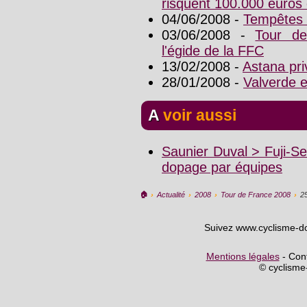
risquent 100.000 euros
04/06/2008 -
Tempêtes 
03/06/2008 -
Tour de
l'égide de la FFC
13/02/2008 -
Astana pri
28/01/2008 -
Valverde 
A voir aussi
Saunier Duval > Fuji-S
dopage par équipes
🏠︎
›
Actualité
›
2008
›
Tour de France 2008
›
2
Suivez www.cyclisme-d
Mentions légales
- Cont
© cyclism