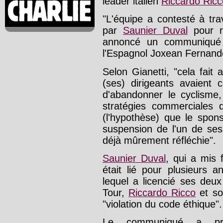
leader italien
Riccardo Ricc
"L'équipe a contesté à tr
par
Saunier Duval
pour r
annoncé un communiqué 
l'Espagnol Joxean Fernande
Selon Gianetti, "cela fai
(ses) dirigeants avaient 
d'abandonner le cyclisme,
stratégies commerciales
(l'hypothèse) que le sponso
suspension de l'un de ses
déjà mûrement réfléchie".
Saunier Duval
, qui a mis
était lié pour plusieurs 
lequel a licencié ses deu
Tour,
Riccardo Ricco
et so
"violation du code éthique".
Le communiqué a préc