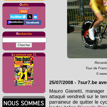
O
utils
A propos
R
echerche
L
a preuve par 21
Riccardo
Tour de Franc
© www.
25/07/2008
-
7sur7.be av
Mauro Gianetti, manager 
attaqué vendredi sur le ter
parraineur de quitter le c