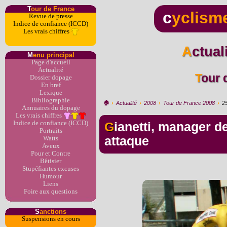
T
our de France
c
yclism
Revue de presse
Indice de confiance (ICCD)
Les vrais chiffres
Actua
M
enu principal
Page d'accueil
Actualité
Tour
Dossier dopage
En bref
Lexique
Bibliographie
🏠︎
›
Actualité
›
2008
›
Tour de France 2008
›
2
Annuaires du dopage
Les vrais chiffres
Indice de confiance (ICCD)
Gianetti, manager de Saunier Duval, contre-
Portraits
attaque
Watts
Aveux
Pour et Contre
Bêtisier
Stupéfiantes excuses
Humour
Liens
Foire aux questions
S
anctions
Suspensions en cours