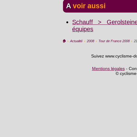
A voir aussi
Schauff > Gerolstein
équipes
🏠︎
›
Actualité
›
2008
›
Tour de France 2008
›
2
Suivez www.cyclisme-d
Mentions légales
- Cont
© cyclism