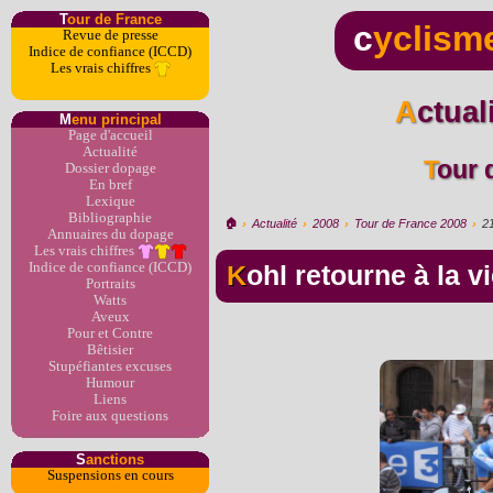
T
our de France
c
yclism
Revue de presse
Indice de confiance (ICCD)
Les vrais chiffres
Actua
M
enu principal
Page d'accueil
Actualité
Tour
Dossier dopage
En bref
Lexique
Bibliographie
🏠︎
›
Actualité
›
2008
›
Tour de France 2008
›
2
Annuaires du dopage
Les vrais chiffres
Indice de confiance (ICCD)
Kohl retourne à la vi
Portraits
Watts
Aveux
Pour et Contre
Bêtisier
Stupéfiantes excuses
Humour
Liens
Foire aux questions
S
anctions
Suspensions en cours