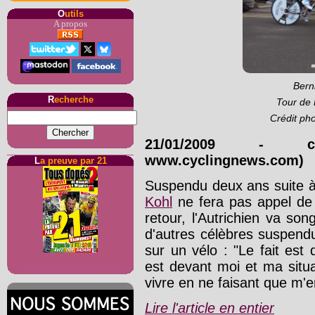
O
utils
A propos
Bern
R
echerche
Tour de 
Crédit ph
21/01/2009
-
www.cyclingnews.com)
L
a preuve par 21
Suspendu deux ans suite à u
Kohl
ne fera pas appel de 
retour, l'Autrichien va so
d'autres célèbres suspend
sur un vélo : "Le fait est
est devant moi et ma situ
vivre en ne faisant que m'
Lire l'article en entier