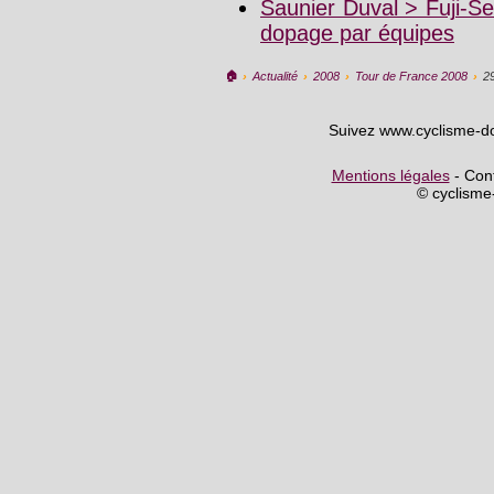
Saunier Duval > Fuji-S
dopage par équipes
🏠︎
›
Actualité
›
2008
›
Tour de France 2008
›
2
Suivez www.cyclisme-d
Mentions légales
- Cont
© cyclism