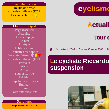
T
our de France
c
yclism
Revue de presse
Indice de confiance (ICCD)
Les vrais chiffres
Actua
M
enu principal
Page d'accueil
Actualité
Tour
Dossier dopage
En bref
Lexique
Bibliographie
🏠︎
›
Actualité
›
2008
›
Tour de France 2008
›
2
Annuaires du dopage
Les vrais chiffres
Indice de confiance (ICCD)
Le cycliste Riccardo Ricco risque 20 mois de
Portraits
suspension
Watts
Aveux
Pour et Contre
Bêtisier
Stupéfiantes excuses
Humour
Liens
Foire aux questions
S
anctions
Suspensions en cours