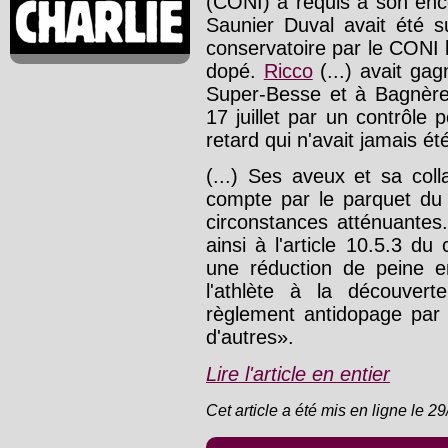
(CONI) a requis à son enco
Saunier Duval avait été s
conservatoire par le CONI le
dopé.
Ricco
(...) avait ga
Super-Besse et à Bagnères
17 juillet par un contrôle p
retard qui n'avait jamais é
(...) Ses aveux et sa coll
compte par le parquet du t
circonstances atténuante
ainsi à l'article 10.5.3 d
une réduction de peine en
l'athlète à la découver
règlement antidopage par 
d'autres».
Lire l'article en entier
Cet article a été mis en ligne le 2