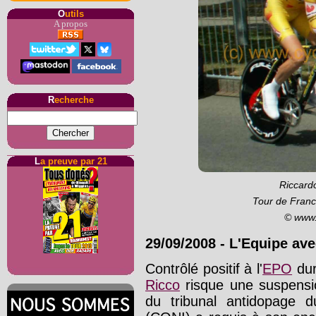
O
utils
A propos
R
echerche
L
a preuve par 21
Riccardo
Tour de Franc
© www.
29/09/2008
-
L'Equipe av
Contrôlé positif à l'
EPO
dur
Ricco
risque une suspensi
du tribunal antidopage d