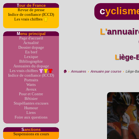
T
our de France
c
yclism
Revue de presse
Indice de confiance (ICCD)
Les vrais chiffres
L'annuaire du dopage par
M
enu principal
Page d'accueil
Actualité
Dossier dopage
En bref
Liège
Lexique
Bibliographie
Annuaires du dopage
Les vrais chiffres
🏠︎
›
Annuaires
›
Annuaire par course
›
Liège-Ba
Indice de confiance (ICCD)
Portraits
Watts
Aveux
Pour et Contre
Bêtisier
Stupéfiantes excuses
Humour
Liens
Foire aux questions
S
anctions
Suspensions en cours