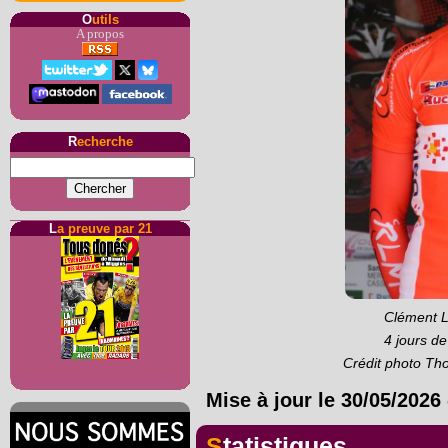
O
utils
A propos
R
echerche
L
a preuve par 21
Clément Lh
4 jours d
Crédit photo Th
Mise à jour le
30/05/2026
Statistiques