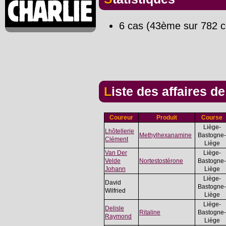
6 cas (43ème sur 782 c
Liste des affaires d
Coureur
Produit
Course
Liège-
Lhôtellerie
Methylhexanamine
Bastogne-
Clément
Liège
Van Der
Liège-
Velde
Nortestostérone
Bastogne-
Johann
Liège
Liège-
David
Bastogne-
Wilfried
Liège
Liège-
Delisle
Ritaline
Bastogne-
Raymond
Liège