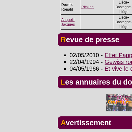
Liège-
Dewitte
Ritaline
Bastogne-
Ronald
Liège
Liège-
Anquetil
Bastogne-
Jacques
Liège
Revue de presse
02/05/2010 -
Effet Papp
22/04/1994 -
Gewiss rou
04/05/1966 -
Et vive le 
Les annuaires du d
Avertissement