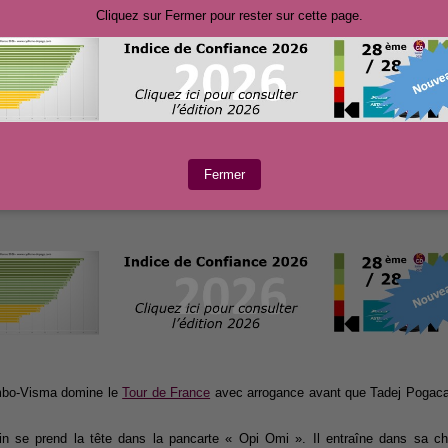
Cliquez sur Fermer pour rester sur cette page.
Voiture Lottonl-jumbo
(Tour de France 2018 - Dreux)
© www.cyclisme-dopage.com
Fermer
 Huby#TeamWatttheFuck
mbo-Visma domine le
Tour de France
avec arrogance avant que Tadej Pogacar
in se prend la tête dans la pancarte « Opi Omi ». Il entraîne dans sa c