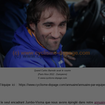
Quand Carlos Barredo avait le sourire
(Paris-Nice 2012 - Dampierre)
© www.cyclisme-dopage.com
 l’équipe ici : https://www.cyclisme-dopage.com/annuaire/annuaire-par-equi
 le seul encadrant Jumbo-Visma que nous avons épinglé dans notre
annuair