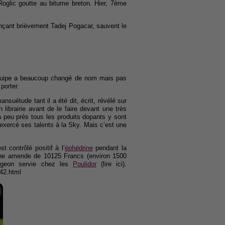
Roglic goutte au bitume breton. Hier, 7ème
ançant brièvement Tadej Pogacar, sauvent le
équipe a beaucoup changé de nom mais pas
porter.
mansuétude tant il a été dit, écrit, révélé sur
librairie avant de le faire devant une très
A peu près tous les produits dopants y sont
 exercé ses talents à la Sky. Mais c’est une
 contrôlé positif à l’
éphédrine
pendant la
’une amende de 10125 Francs (environ 1500
igeon servie chez les
Poulidor
(lire ici).
242.html