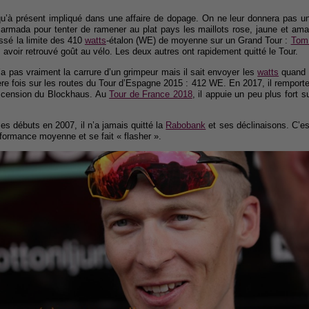
à présent impliqué dans une affaire de dopage. On ne leur donnera pas un b
rmada pour tenter de ramener au plat pays les maillots rose, jaune et amaril
ssé la limite des 410
watts
-étalon (WE) de moyenne sur un Grand Tour :
Tom
avoir retrouvé goût au vélo. Les deux autres ont rapidement quitté le Tour.
’a pas vraiment la carrure d’un grimpeur mais il sait envoyer les
watts
quand l
re fois sur les routes du Tour d’Espagne 2015 : 412 WE. En 2017, il remporte 
ascension du Blockhaus. Au
Tour de France 2018
, il appuie un peu plus fort
es débuts en 2007, il n’a jamais quitté la
Rabobank
et ses déclinaisons. C’es
erformance moyenne et se fait « flasher ».