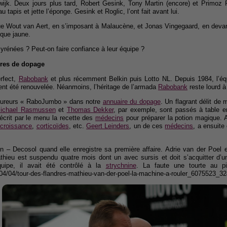
ijk. Deux jours plus tard, Robert Gesink, Tony Martin (encore) et Primoz 
 tapis et jette l’éponge. Gesink et Roglic, l’ont fait avant lui.
r que Wout van Aert, en s’imposant à Malaucène, et Jonas Vingegaard, en dev
sque jaune.
yrénées ? Peut-on faire confiance à leur équipe ?
aires de dopage
rfect,
Rabobank
et plus récemment Belkin puis Lotto NL. Depuis 1984, l’
ent été renouvelée. Néanmoins, l’héritage de l’armada
Rabobank
reste lourd à 
oureurs « RaboJumbo » dans notre
annuaire du dopage
. Un flagrant délit de 
ichael Rasmussen
et
Thomas Dekker
, par exemple, sont passés à table en 
décrit par le menu la recette des
médecins
pour préparer la potion magique. 
croissance
,
corticoïdes
, etc.
Geert Leinders
, un de ces
médecins
, a ensuite
 – Decosol quand elle enregistre sa première affaire. Adrie van der Poel est
thieu est suspendu quatre mois dont un avec sursis et doit s’acquitter d
uipe, il avait été contrôlé à la
strychnine
. La faute une tourte au p
1/04/04/tour-des-flandres-mathieu-van-der-poel-la-machine-a-rouler_6075523_3