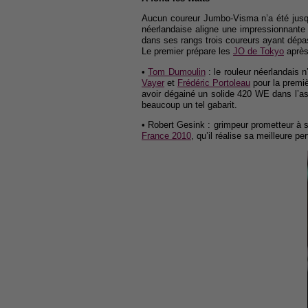
Aucun coureur Jumbo-Visma n’a été jusqu’
néerlandaise aligne une impressionnante a
dans ses rangs trois coureurs ayant dépa
Le premier prépare les
JO de Tokyo
après 
•
Tom Dumoulin
: le rouleur néerlandais n
Vayer
et
Frédéric Portoleau
pour la premiè
avoir dégainé un solide 420 WE dans l’
beaucoup un tel gabarit.
• Robert Gesink : grimpeur prometteur à s
France 2010
, qu’il réalise sa meilleure p