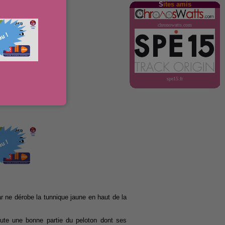
S
ites amis
chronowatts.com
spe15.fr
 ne dérobe la tunnique jaune en haut de la
hute une bonne partie du peloton dont ses