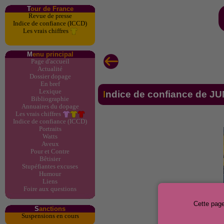
T
our de France
Revue de presse
Indice de confiance (ICCD)
Les vrais chiffres
M
enu principal
Page d'accueil
Actualité
Dossier dopage
En bref
Lexique
Indice de confiance de J
Bibliographie
Annuaires du dopage
Les vrais chiffres
Indice de confiance (ICCD)
Portraits
Watts
Aveux
Pour et Contre
Bêtisier
Stupéfiantes excuses
Humour
Liens
Foire aux questions
Cette page
S
anctions
Suspensions en cours