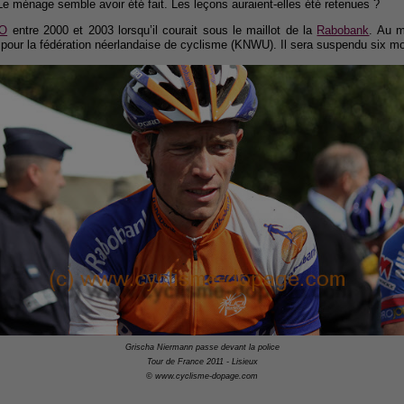
e ménage semble avoir été fait. Les leçons auraient-elles été retenues ?
O
entre 2000 et 2003 lorsqu’il courait sous le maillot de la
Rabobank
. Au m
it pour la fédération néerlandaise de cyclisme (KNWU). Il sera suspendu six mo
Grischa Niermann passe devant la police
Tour de France 2011 - Lisieux
© www.cyclisme-dopage.com