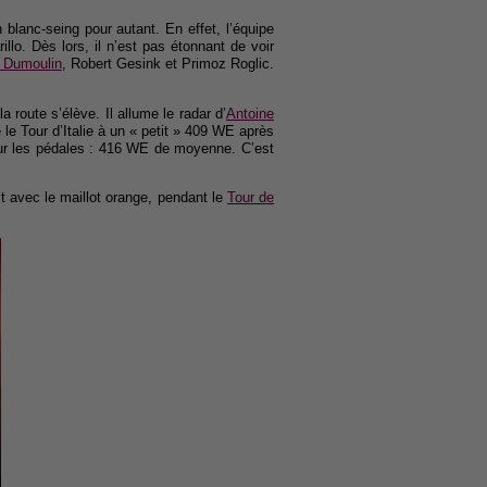
lanc-seing pour autant. En effet, l’équipe
lo. Dès lors, il n’est pas étonnant de voir
 Dumoulin
, Robert Gesink et Primoz Roglic.
a route s’élève. Il allume le radar d’
Antoine
le Tour d’Italie à un « petit » 409 WE après
 sur les pédales : 416 WE de moyenne. C’est
t avec le maillot orange, pendant le
Tour de