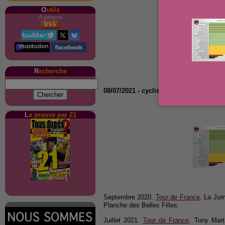
O
utils
A propos
R
echerche
08/07/2021
-
cyclisme-dopage.com
- S.
L
a preuve par 21
Septembre 2020.
Tour de France
. La Ju
Planche des Belles Filles.
Juillet 2021.
Tour de France
. Tony Mart