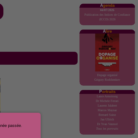
A
genda
04/07/2026
Publication des Indices de Confiance
(ICCD) 2026
A
lire
Dopage organisé
Grigory Rodchenkov
P
ortraits
Lance Armstrong
Dr Michele Ferrari
Laurent Jalabert
Marcos Maynar
Bernard Sainz
Jan Ullrich
Dr Yvan Vanmol
nnée passée.
Tous les portraits