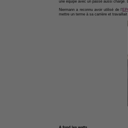
une équipe avec un passé aussi chargé. L
Niermann a reconnu avoir utilisé de l’
EP
mettre un terme à sa carrière et travailla
A fond les watts