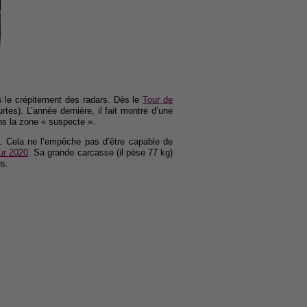
us le crépitement des radars. Dès le
Tour de
es). L’année dernière, il fait montre d’une
s la zone « suspecte ».
 Cela ne l’empêche pas d’être capable de
ur 2020
. Sa grande carcasse (il pèse 77 kg)
s.