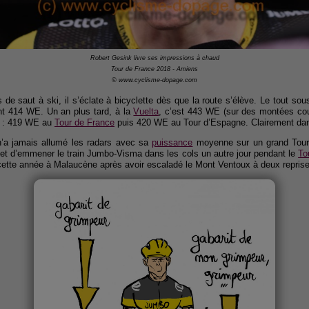
Robert Gesink livre ses impressions à chaud
Tour de France 2018 - Amiens
© www.cyclisme-dopage.com
de saut à ski, il s’éclate à bicyclette dès que la route s’élève. Le tout so
ant 414 WE. Un an plus tard, à la
Vuelta
, c’est 443 WE (sur des montées court
u : 419 WE au
Tour de France
puis 420 WE au Tour d’Espagne. Clairement dan
 n’a jamais allumé les radars avec sa
puissance
moyenne sur un grand Tour.
r et d’emmener le train Jumbo-Visma dans les cols un autre jour pendant le
To
cette année à Malaucène après avoir escaladé le Mont Ventoux à deux reprise