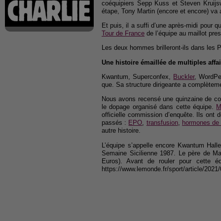
coéquipiers Sepp Kuss et Steven Kruijsw
étape, Tony Martin (encore et encore) va au
Et puis, il a suffi d’une après-midi pou
Tour de France
de l’équipe au maillot pre
Les deux hommes brilleront-ils dans les P
Une histoire émaillée de multiples aff
Kwantum, Superconfex,
Buckler
, WordPe
que. Sa structure dirigeante a complètem
Nous avons recensé une quinzaine de c
le dopage organisé dans cette équipe.
M
officielle commission d’enquête. Ils ont 
passés :
EPO
,
transfusion
,
hormones de 
autre histoire.
L’équipe s’appelle encore Kwantum Hallen
Semaine Sicilienne 1987. Le père de Ma
Euros). Avant de rouler pour cette éq
https://www.lemonde.fr/sport/article/202