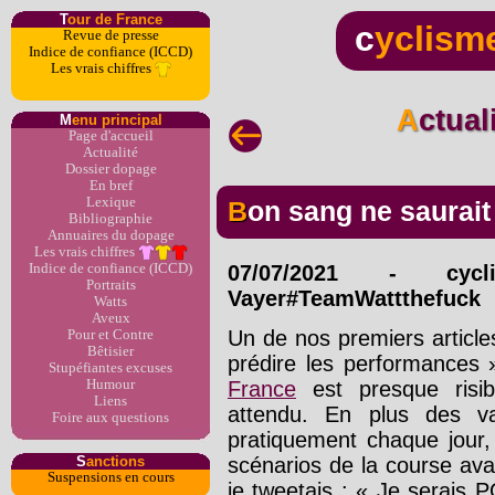
T
our de France
c
yclism
Revue de presse
Indice de confiance (ICCD)
Les vrais chiffres
Actua
M
enu principal
Page d'accueil
Actualité
Dossier dopage
En bref
Lexique
Bon sang ne saurait
Bibliographie
Annuaires du dopage
Les vrais chiffres
Indice de confiance (ICCD)
07/07/2021
-
cycl
Portraits
Vayer#TeamWattthefuck
Watts
Aveux
Un de nos premiers articles
Pour et Contre
Bêtisier
prédire les performances 
Stupéfiantes excuses
Humour
France
est presque risib
Liens
attendu. En plus des v
Foire aux questions
pratiquement chaque jour
S
anctions
scénarios de la course ava
Suspensions en cours
je tweetais : « Je serais