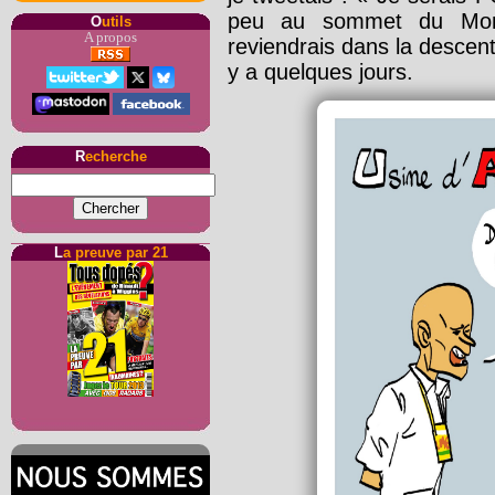
peu au sommet du Mont
O
utils
A propos
reviendrais dans la descente
y a quelques jours.
R
echerche
L
a preuve par 21