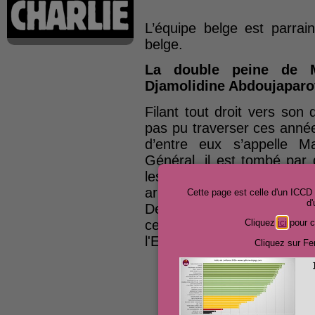
L’équipe belge est parrai
belge.
La double peine de M
Djamolidine Abdoujaparo
Filant tout droit vers son 
pas pu traverser ces anné
d’entre eux s’appelle Ma
Général, il est tombé par
les contrôleurs antidopage
arrivée chez Lotto, il est c
Cette page est celle d'un ICC
d
Deux ans plus tard, patatr
cette fois et sous le mai
Cliquez
ici
pour c
l'Escaut. Arrivé troisième, 
Cliquez sur Fe