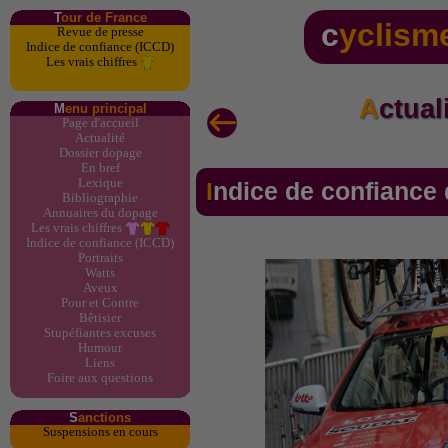
T
our de France
c
yclism
Revue de presse
Indice de confiance (ICCD)
Les vrais chiffres
Actua
M
enu principal
Page d'accueil
Actualité
Dossier dopage
En bref
Lexique
Indice de confianc
Bibliographie
Annuaires du dopage
Les vrais chiffres
Indice de confiance (ICCD)
Portraits
Watts
Aveux
Pour et Contre
Bêtisier
Stupéfiantes excuses
Humour
Liens
Foire aux questions
S
anctions
Suspensions en cours