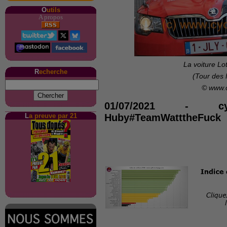
O
utils
A propos
La voiture Lo
R
echerche
(Tour des 
© www.
01/07/2021
-
c
L
a preuve par 21
Huby#TeamWatttheFuck