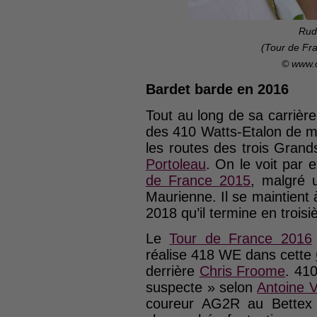
Rud
(Tour de Fra
© www.
Bardet barde en 2016
Tout au long de sa carriè
des 410 Watts-Etalon de m
les routes des trois Gran
Portoleau
. On le voit pa
de France 2015
, malgré 
Maurienne. Il se maintien
2018 qu’il termine en troisi
Le
Tour de France 2016
réalise 418 WE dans cette
derrière
Chris Froome
. 41
suspecte » selon
Antoine 
coureur AG2R au Bettex