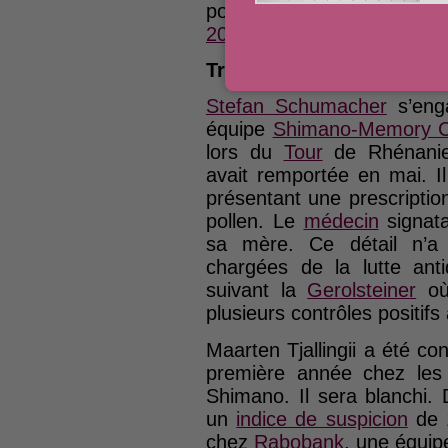
poulain de
Fabian Cancell
2020
, en remportant la do
Trois affaires de dopage
Stefan Schumacher
s’enga
équipe
Shimano-Memory 
lors du
Tour
de Rhénanie-
avait remportée en mai. I
présentant une prescription
pollen. Le
médecin
signata
sa mère. Ce détail n’a 
chargées de la lutte ant
suivant la
Gerolsteiner
où 
plusieurs contrôles positifs à
Maarten Tjallingii a été cont
première année chez les p
Shimano. Il sera blanchi. D’
un
indice de suspicion
de 
chez
Rabobank
, une équip