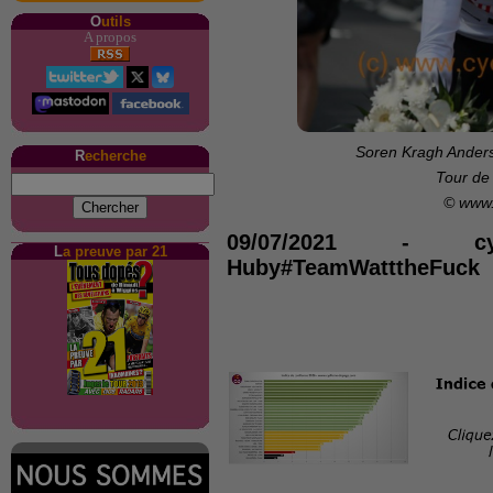
O
utils
A propos
Soren Kragh Anders
R
echerche
Tour de
© www.
09/07/2021
-
c
L
a preuve par 21
Huby#TeamWatttheFuck