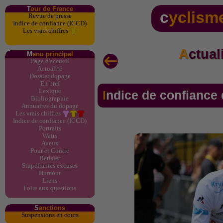
T
our de France
c
yclism
Revue de presse
Indice de confiance (ICCD)
Les vrais chiffres
Actua
M
enu principal
Page d'accueil
Actualité
Dossier dopage
En bref
Lexique
Indice de confianc
Bibliographie
Annuaires du dopage
Les vrais chiffres
Indice de confiance (ICCD)
Portraits
Watts
Aveux
Pour et Contre
Bêtisier
Stupéfiantes excuses
Humour
Liens
Foire aux questions
S
anctions
Suspensions en cours