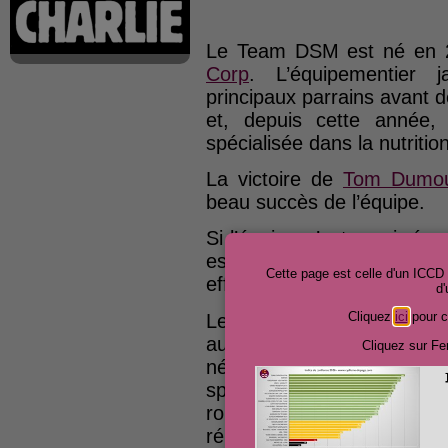
Le Team DSM est né en 
Corp
. L’équipementier 
principaux parrains avant 
et, depuis cette année,
spécialisée dans la nutriti
La victoire de
Tom Dumou
beau succès de l’équipe.
Si l’équipe n’est pas irrépr
est relativement épargnée
Cette page est celle d'un ICC
effectifs, coureurs et encad
d
Cliquez
ici
pour c
Le départ de Marc Hirschi à
au crédit de l’équipe a
Cliquez sur Fe
néerlandais AD, il n’au
spécifiques » de ses emp
rompue. Pire, il aurait é
réputation de l’équipe et