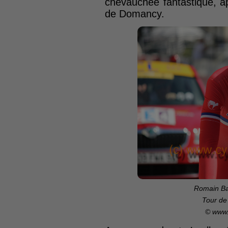
chevauchée fantastique, a
de Domancy.
Romain Bar
Tour de 
© www.