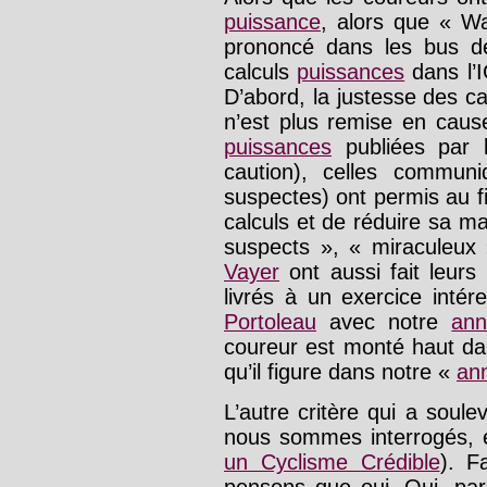
puissance
, alors que « Wa
prononcé dans les bus d
calculs
puissances
dans l’I
D’abord, la justesse des c
n’est plus remise en caus
puissances
publiées par l
caution), celles commun
suspectes) ont permis au fi
calculs et de réduire sa mar
suspects », « miraculeux
Vayer
ont aussi fait leur
livrés à un exercice intér
Portoleau
avec notre
ann
coureur est monté haut dan
qu’il figure dans notre «
an
L’autre critère qui a soul
nous sommes interrogés, 
un Cyclisme Crédible
). F
pensons que oui. Oui, par