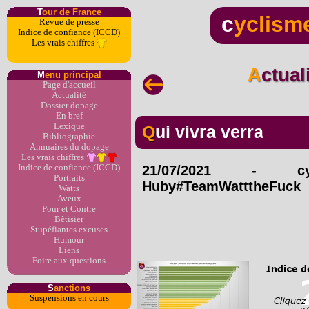
T
our de France
c
yclism
Revue de presse
Indice de confiance (ICCD)
Les vrais chiffres
Actua
M
enu principal
Page d'accueil
Actualité
Dossier dopage
En bref
Lexique
Qui vivra verra
Bibliographie
Annuaires du dopage
Les vrais chiffres
Indice de confiance (ICCD)
21/07/2021
-
c
Portraits
Huby#TeamWatttheFuck
Watts
Aveux
Pour et Contre
Bêtisier
Stupéfiantes excuses
Humour
Liens
Foire aux questions
S
anctions
Suspensions en cours