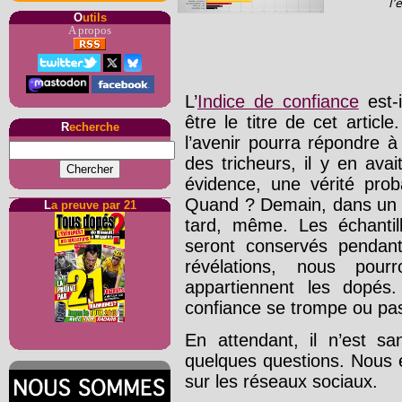
O
utils
A propos
L’
Indice de confiance
est-i
être le titre de cet articl
R
echerche
l’avenir pourra répondre 
des tricheurs, il y en ava
évidence, une vérité prob
Quand ? Demain, dans un a
L
a preuve par 21
tard, même. Les échanti
seront conservés pendan
révélations, nous pour
appartiennent les dopés
confiance se trompe ou pa
En attendant, il n’est s
quelques questions. Nous 
sur les réseaux sociaux.