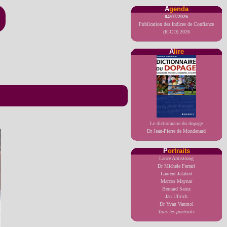
A
genda
04/07/2026
Publication des Indices de Confiance
(ICCD) 2026
A
lire
Le dictionnaire du dopage
Dr Jean-Pierre de Mondenard
P
ortraits
Lance Armstrong
Dr Michele Ferrari
Laurent Jalabert
Marcos Maynar
Bernard Sainz
Jan Ullrich
Dr Yvan Vanmol
Tous les portraits