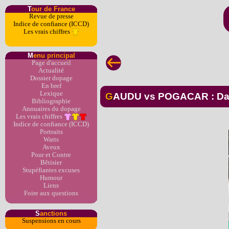
T
our de France
Revue de presse
Indice de confiance (ICCD)
Les vrais chiffres
M
enu principal
Page d'accueil
Actualité
Dossier dopage
En bref
Lexique
GAUDU vs POGACAR : Dav
Bibliographie
Annuaires du dopage
Les vrais chiffres
Indice de confiance (ICCD)
Portraits
Watts
Aveux
Pour et Contre
Bêtisier
Stupéfiantes excuses
Humour
Liens
Foire aux questions
S
anctions
Suspensions en cours