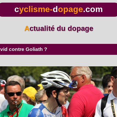
c
yclisme-
d
opage
.com
Actualité du dopage
id contre Goliath ?