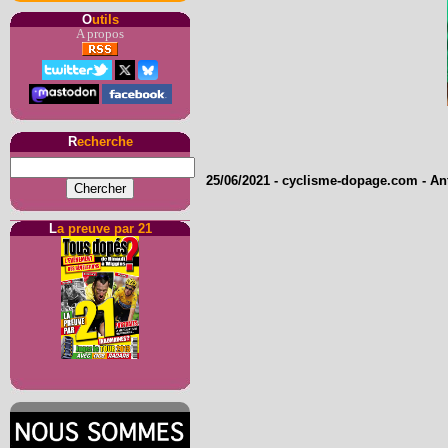
O
utils
A propos
R
echerche
25/06/2021
-
cyclisme-dopage.com
- An
L
a preuve par 21