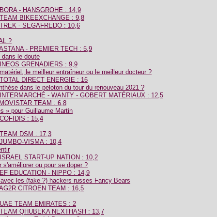
de BORA - HANSGROHE : 14,9
de TEAM BIKEEXCHANGE : 9,8
de TREK - SEGAFREDO : 10,6
L ?
de ASTANA - PREMIER TECH : 5,9
 dans le doute
de INEOS GRENADIERS : 9,9
 matériel, le meilleur entraîneur ou le meilleur docteur ?
de TOTAL DIRECT ENERGIE : 16
nthèse dans le peloton du tour du renouveau 2021 ?
 de INTERMARCHÉ - WANTY - GOBERT MATÉRIAUX : 12,5
e MOVISTAR TEAM : 6,8
res » pour Guillaume Martin
 COFIDIS : 15,4
e TEAM DSM : 17,3
e JUMBO-VISMA : 10,4
ntir
de ISRAEL START-UP NATION : 10,2
r s'améliorer ou pour se doper ?
e EF EDUCATION - NIPPO : 14,9
avec les (fake ?) hackers russes Fancy Bears
de AG2R CITROEN TEAM : 16,5
de UAE TEAM EMIRATES : 2
 du TEAM QHUBEKA NEXTHASH : 13,7