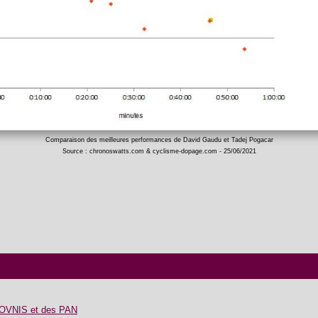
Comparaison des meilleures performances de David Gaudu et Tadej Pogacar
Source : chronoswatts.com & cyclisme-dopage.com - 25/06/2021
 OVNIS et des PAN