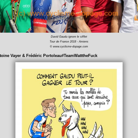
David Gaudu ignore le sifflet
Tour de France 2018 - Amiens
© www.cyclisme-dopage.com
toine Vayer & Frédéric Portoleau#TeamWatttheFuck