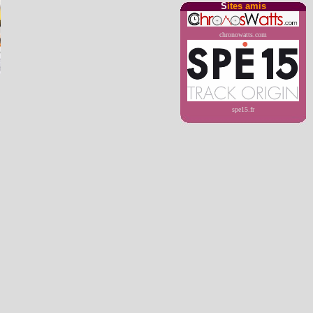
S
ites amis
chronowatts.com
spe15.fr