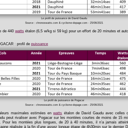
Le profil de puissance de David Gaudu
Source : chronoswatts.com & cyclisme-dopage.com - 25/06/2021
he de 440
watts
étalon (6,5 w/kg si 59 kg) pour un effort de 20 minutes et au
OGACAR : profil de
puissance
Le profil de puissance de Pogacar
Source : chronoswatts.com & cyclisme-dopage.com - 25/06/2021
valeurs maximales estimées en
watts
étalon de David Gaudu avec celles de
du peut rivaliser avec Pogacar sur les montées courtes de moins de 15 min
. Pour les montées plus longues, de 20 à 40 minutes, il n’a jamais atte
gne réalisée à la fin d’une assez longue étape de 4h30min sur le dernier 