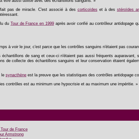
ut être aussi utilisé avec des échantillons sanguins. »
ait pas de miracle. C'est associé à des
corticoïdes
et à des
stéroïdes a
ntéressant.
clu du
Tour de France en 1999
après avoir confié au contrôleur antidopage qu'
mps à voir le jour, c'est parce que les contrôles sanguins n'étaient pas couran
 échantillons de sang et ceux-ci n'étaient pas aussi fréquents auparavant,
ns de collecte des échantillons sanguins et leur conservation étaient égaleme
, le
synacthène
est la preuve que les statistiques des contrôles antidopage c
rs des contrôles est au minimum une hypocrisie et au maximum une impéritie. »
e Tour de France
ur Armstrong