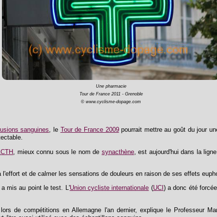
Une pharmacie
Tour de France 2011 - Grenoble
© www.cyclisme-dopage.com
fusions sanguines
, le
Tour de France 2009
pourrait mettre au goût du jour un
tectable.
ACTH
, mieux connu sous le nom de
synacthène
, est aujourd'hui dans la lig
l'effort et de calmer les sensations de douleurs en raison de ses effets euph
 mis au point le test. L'
Union cycliste internationale
(
UCI
) a donc été forcée
 lors de compétitions en Allemagne l'an dernier, explique le Professeur Ma