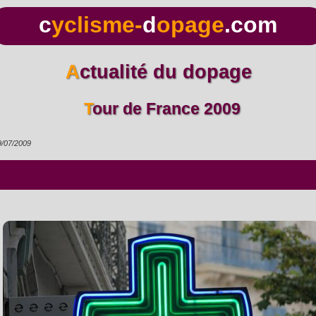
c
yclisme-
d
opage
.com
Actualité du dopage
Tour de France 2009
9/07/2009