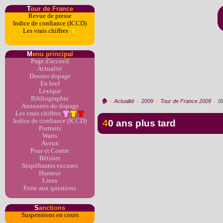
T
our de France
Revue de presse
Indice de confiance (ICCD)
Les vrais chiffres
M
enu principal
Page d'accueil
Actualité
Dossier dopage
En bref
Lexique
Bibliographie
🏠︎
›
Actualité
›
2009
›
Tour de France 2009
›
0
Annuaires du dopage
Les vrais chiffres
Indice de confiance (ICCD)
40 ans plus tard
Portraits
Watts
Aveux
Pour et Contre
Bêtisier
Stupéfiantes excuses
Humour
Liens
Foire aux questions
S
anctions
Suspensions en cours