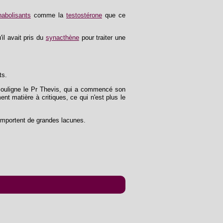
nabolisants
comme la
testostérone
que ce
il avait pris du
synacthène
pour traiter une
ts.
 souligne le Pr Thevis, qui a commencé son
nt matière à critiques, ce qui n'est plus le
omportent de grandes lacunes.