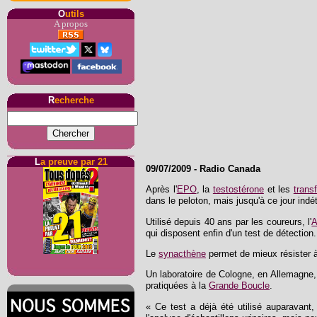
O
utils
A propos
R
echerche
L
a preuve par 21
09/07/2009
-
Radio Canada
Après l'
EPO
, la
testostérone
et les
trans
dans le peloton, mais jusqu'à ce jour indé
Utilisé depuis 40 ans par les coureurs, l'
qui disposent enfin d'un test de détection.
Le
synacthène
permet de mieux résister à 
Un laboratoire de Cologne, en Allemagne, a
pratiquées à la
Grande Boucle
.
« Ce test a déjà été utilisé auparavant,