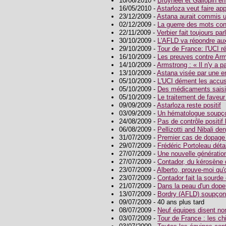
10/06/2010 -
Bruyneel et Gallopin e
16/05/2010 -
Astarloza veut faire a
23/12/2009 -
Astana aurait commis u
02/12/2009 -
La guerre des mots con
22/11/2009 -
Verbier fait toujours par
30/10/2009 -
L'AFLD va répondre aux
29/10/2009 -
Tour de France: l'UCI r
16/10/2009 -
Les preuves contre Arm
14/10/2009 -
Armstrong : « Il n'y a p
13/10/2009 -
Astana visée par une en
05/10/2009 -
L'UCI dément les accus
05/10/2009 -
Des médicaments saisis
05/10/2009 -
Le traitement de faveur
09/09/2009 -
Astarloza reste positif
03/09/2009 -
Un hématologue soupç
24/08/2009 -
Pas de contrôle positif
06/08/2009 -
Pellizotti and Nibali de
31/07/2009 -
Premier cas de dopage 
29/07/2009 -
Frédéric Portoleau détai
27/07/2009 -
Une nouvelle générati
27/07/2009 -
Contador, du kérosène 
23/07/2009 -
Alberto, prouve-moi qu'
23/07/2009 -
Contador fait la sourde 
21/07/2009 -
Dans la peau d'un dope
13/07/2009 -
Bordry (AFLD) soupçon
09/07/2009 - 40 ans plus tard
08/07/2009 -
Neuf équipes disent non 
03/07/2009 -
Tour de France : les ch