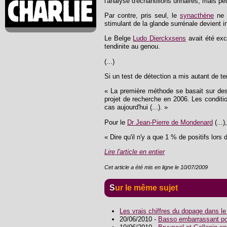
l'analyse d'échantillons urinaires, mais pe
Par contre, pris seul, le
synacthène
ne f
stimulant de la glande surrénale devient i
Le Belge
Ludo Dierckxsens
avait été ex
tendinite au genou.
(...)
Si un test de détection a mis autant de te
« La première méthode se basait sur des
projet de recherche en 2006. Les conditio
cas aujourd'hui (...). »
Pour le
Dr Jean-Pierre de Mondenard
(...)
« Dire qu'il n'y a que 1 % de positifs lo
Lire l'article en entier
Cet article a été mis en ligne le 10/07/2009
Sur le même sujet
Les vrais chiffres du dopage dans l
20/06/2010 -
Basso embarrassant po