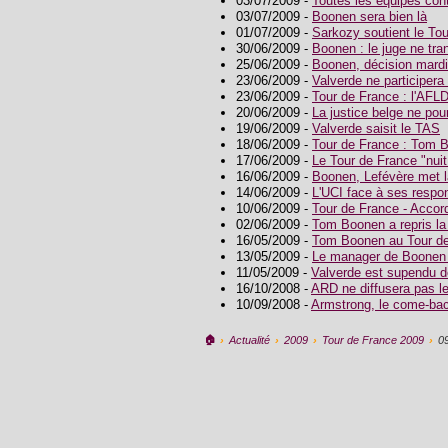
03/07/2009 -
Toutes les équipes con
03/07/2009 -
Boonen sera bien là
01/07/2009 -
Sarkozy soutient le To
30/06/2009 -
Boonen : le juge ne tr
25/06/2009 -
Boonen, décision mardi
23/06/2009 -
Valverde ne participera
23/06/2009 -
Tour de France : l'AFL
20/06/2009 -
La justice belge ne po
19/06/2009 -
Valverde saisit le TAS
18/06/2009 -
Tour de France : Tom 
17/06/2009 -
Le Tour de France "nuit
16/06/2009 -
Boonen, Lefévère met l
14/06/2009 -
L'UCI face à ses respon
10/06/2009 -
Tour de France - Accord
02/06/2009 -
Tom Boonen a repris la
16/05/2009 -
Tom Boonen au Tour de 
13/05/2009 -
Le manager de Boonen 
11/05/2009 -
Valverde est supendu de
16/10/2008 -
ARD ne diffusera pas l
10/09/2008 -
Armstrong, le come-bac
🏠︎
›
Actualité
›
2009
›
Tour de France 2009
›
0