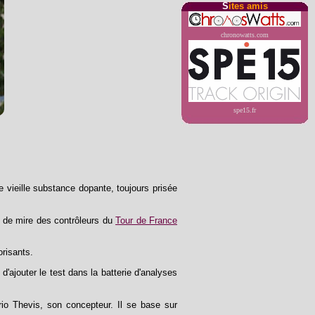
S
ites amis
chronowatts.com
spe15.fr
e vieille substance dopante, toujours prisée
ne de mire des contrôleurs du
Tour de France
orisants.
 d'ajouter le test dans la batterie d'analyses
rio Thevis, son concepteur. Il se base sur