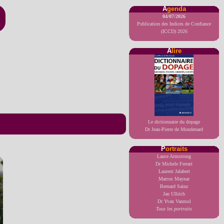
A
genda
04/07/2026
Publication des Indices de Confiance
(ICCD) 2026
A
lire
Le dictionnaire du dopage
Dr Jean-Pierre de Mondenard
P
ortraits
Lance Armstrong
Dr Michele Ferrari
Laurent Jalabert
Marcos Maynar
Bernard Sainz
Jan Ullrich
Dr Yvan Vanmol
Tous les portraits