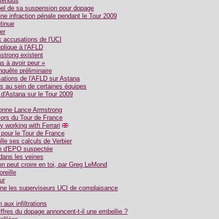
ntendus
ppel de sa suspension pour dopage
ne infraction pénale pendant le Tour 2009
tinue
ler
 accusations de l'UCI
éplique à l'AFLD
strong existent
as à avoir peur »
quête préliminaire
ations de l'AFLD sur Astana
 au sein de certaines équipes
 d'Astana sur le Tour 2009
onne Lance Armstrong
 lors du Tour de France
ny working with Ferrari
pour le Tour de France
lle ses calculs de Verbier
on d'EPO suspectée
dans les veines
on peut croire en toi, par Greg LeMond
oreille
ur
ne les superviseurs UCI de complaisance
aux infiltrations
iffres du dopage annoncent-t-il une embellie ?