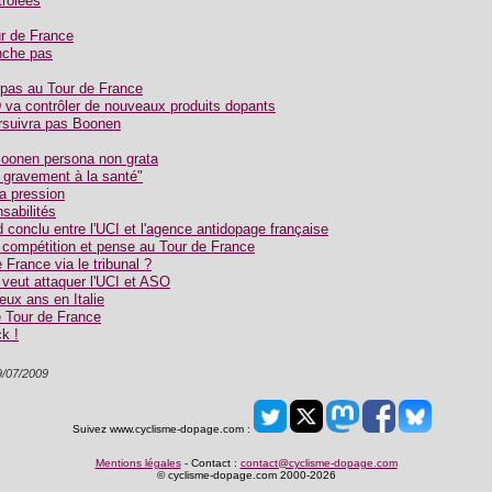
trôlées
ur de France
anche pas
 pas au Tour de France
D va contrôler de nouveaux produits dopants
ursuivra pas Boonen
Boonen persona non grata
 gravement à la santé"
a pression
sabilités
 conclu entre l'UCI et l'agence antidopage française
 compétition et pense au Tour de France
France via le tribunal ?
veut attaquer l'UCI et ASO
ux ans en Italie
e Tour de France
k !
9/07/2009
Suivez www.cyclisme-dopage.com :
Mentions légales
- Contact :
contact@cyclisme-dopage.com
© cyclisme-dopage.com 2000-2026