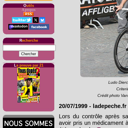
O
utils
A propos
R
echerche
L
a preuve par 21
Ludo Dierc
Criter
Crédit photo V
20/07/1999
-
ladepeche.fr
Lors du contrôle après sa 
avoir pris un médicament