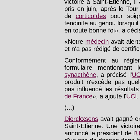
victoire à Saint-Etienne, il
pris en juin, après le To
de
corticoïdes
pour soign
tendinite au genou lorsqu'il 
en toute bonne foi», a décl
«Notre
médecin
avait alerté
et n'a pas rédigé de certific
Conformément au règlem
formulaire mentionnant 
synacthène
, a précisé l'
UC
produit n'excède pas quel
pas influencé les résultat
de France
», a ajouté l'
UCI
.
(...)
Dierckxsens
avait gagné en
Saint-Etienne. Une victoi
annoncé le président de l'
U