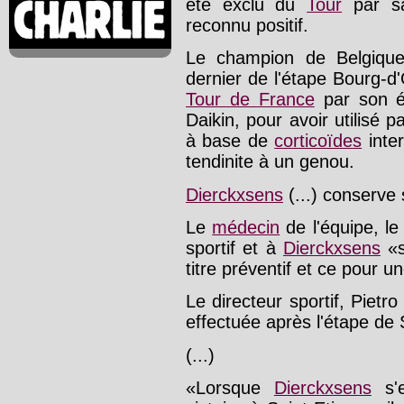
été exclu du
Tour
par sa
reconnu positif.
Le champion de Belgiq
dernier de l'étape Bourg-d
Tour de France
par son éq
Daikin, pour avoir utilisé p
à base de
corticoïdes
inter
tendinite à un genou.
Dierckxsens
(...) conserve 
Le
médecin
de l'équipe, le
sportif et à
Dierckxsens
«s
titre préventif et ce pour 
Le directeur sportif, Pietro
effectuée après l'étape de 
(...)
«Lorsque
Dierckxsens
s'e