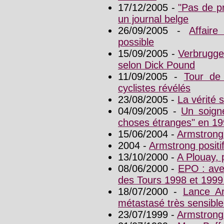
17/12/2005 -
"Pas de p
un journal belge
26/09/2005 -
Affair
possible
15/09/2005 -
Verbruggen
selon Dick Pound
11/09/2005 -
Tour de
cyclistes révélés
23/08/2005 -
La vérité 
04/09/2005 -
Un soign
choses étranges" en 1
15/06/2004 -
Armstrong
2004 -
Armstrong positi
13/10/2000 -
A Plouay, 
08/06/2000 -
EPO : ave
des Tours 1998 et 1999 a
18/07/2000 -
Lance Ar
métastasé très sensible
23/07/1999 -
Armstrong