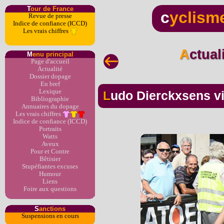
T
our de France
c
yclism
Revue de presse
Indice de confiance (ICCD)
Les vrais chiffres
Actua
M
enu principal
Page d'accueil
Actualité
Dossier dopage
En bref
Lexique
Ludo Dierckxsens v
Bibliographie
Annuaires du dopage
Les vrais chiffres
Indice de confiance (ICCD)
Portraits
Watts
Aveux
Pour et Contre
Bêtisier
Stupéfiantes excuses
Humour
Liens
Foire aux questions
S
anctions
Suspensions en cours