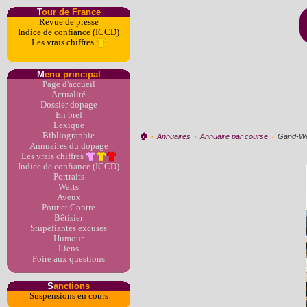
T
our de France
Revue de presse
Indice de confiance (ICCD)
Les vrais chiffres
M
enu principal
Page d'accueil
Actualité
Dossier dopage
En bref
Lexique
Bibliographie
🏠︎
›
Annuaires
›
Annuaire par course
›
Gand-W
Annuaires du dopage
Les vrais chiffres
Indice de confiance (ICCD)
Portraits
Watts
Aveux
Pour et Contre
Bêtisier
Stupéfiantes excuses
Humour
Liens
Foire aux questions
S
anctions
Suspensions en cours