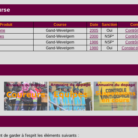
urse
Produit
Course
Date
Sanction
Cont
one
Gand-Wevelgem
2005
Oui
Contrôle
es
Gand-Wevelgem
2000
NSP*
Contrôle
Gand-Wevelgem
1986
NSP*
Contrôle
Gand-Wevelgem
1980
Oui
Constat d
 de garder à l'esprit les éléments suivants :