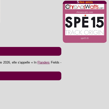
S
ites amis
chronowatts.com
spe15.fr
de 2026, elle s'appelle « In
Flanders
Fields -