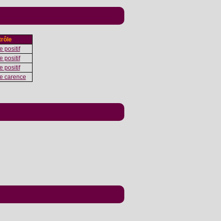
rôle
 positif
 positif
 positif
e carence