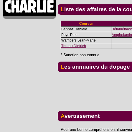
Liste des affaires de la co
Coureur
Bennati Daniele
Bétaméthas
Peys Peter
Amphétamin
Wampers Jean-Marie
Thurau Dietrich
* Sanction non connue
Les annuaires du dopage
Avertissement
Pour une bonne compréhension, il convient