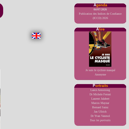
A
genda
04/07/2026
Publication des Indices de Confiance
(ICCD) 2026
A
lire
Je suis le cycliste masqué
Anonyme
P
ortraits
Lance Armstrong
Dr Michele Ferrari
Laurent Jalabert
Marcos Maynar
Bernard Sainz
Jan Ullrich
Dr Yvan Vanmol
Tous les portraits