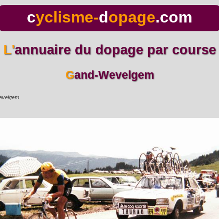
c
yclisme-
d
opage
.com
L'annuaire du dopage par course
Gand-Wevelgem
evelgem