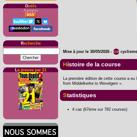
O
utils
A propos
R
echerche
Mise à jour le
30/05/2026
-
cyclism
Histoire de la course
L
a preuve par 21
La première édition de cette course a eu 
from Middelkerke to Wevelgem ».
Statistiques
4 cas (67ème sur 782 courses)