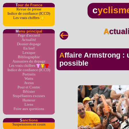
T
our de France
c
yclism
Revue de presse
Indice de confiance (ICCD)
Les vrais chiffres
Actua
M
enu principal
Page d'accueil
Actualité
Dossier dopage
En bref
Lexique
Affaire Armstrong : une contre-expertise
Bibliographie
Annuaires du dopage
possible
Les vrais chiffres
Indice de confiance (ICCD)
Portraits
Watts
Aveux
Pour et Contre
Bêtisier
Stupéfiantes excuses
Humour
Liens
Foire aux questions
S
anctions
Suspensions en cours