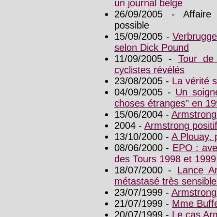
un journal belge
26/09/2005 - Affaire
possible
15/09/2005 -
Verbruggen
selon Dick Pound
11/09/2005 -
Tour de
cyclistes révélés
23/08/2005 -
La vérité 
04/09/2005 -
Un soign
choses étranges" en 1
15/06/2004 -
Armstrong
2004 -
Armstrong positi
13/10/2000 -
A Plouay, 
08/06/2000 -
EPO : ave
des Tours 1998 et 1999 a
18/07/2000 -
Lance Ar
métastasé très sensible
23/07/1999 -
Armstrong
21/07/1999 -
Mme Buffe
20/07/1999 -
Le cas Ar