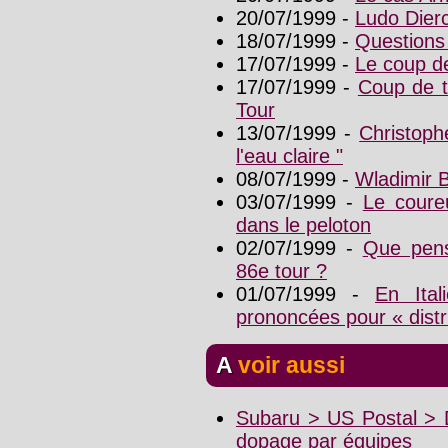
20/07/1999 -
Ludo Dier
18/07/1999 -
Questions
17/07/1999 -
Le coup d
17/07/1999 -
Coup de t
Tour
13/07/1999 -
Christoph
l'eau claire "
08/07/1999 -
Wladimir B
03/07/1999 -
Le coureu
dans le peloton
02/07/1999 -
Que pens
86e tour ?
01/07/1999 -
En Ita
prononcées pour « distr
A voir aussi
Subaru > US Postal > D
dopage par équipes