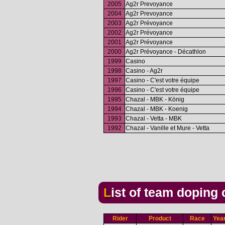
2005
Ag2r Prevoyance
2004
Ag2r Prevoyance
2003
Ag2r Prévoyance
2002
Ag2r Prévoyance
2001
Ag2r Prévoyance
2000
Ag2r Prévoyance - Décathlon
1999
Casino
1998
Casino - Ag2r
1997
Casino - C'est votre équipe
1996
Casino - C'est votre équipe
1995
Chazal - MBK - König
1994
Chazal - MBK - Koenig
1993
Chazal - Vetta - MBK
1992
Chazal - Vanille et Mure - Vetta
List of team doping
Rider
Product
Race
Yea