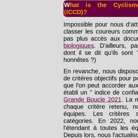
What is the Cyclisme-Dopage.com Confidence Index
(ICCD)?
Impossible pour nous d'at
classer les coureurs comme 
pas plus accès aux docu
biologiques
. D'ailleurs, p
dont il se dit qu'ils sont 
honnêtes ?)
En revanche, nous disposo
de critères objectifs pour 
que l'on peut accorder au
établi un " indice de con
Grande Boucle 2021
. La 
chaque critère retenu, 
équipes. Les critères 
catégories. En 2022, n
l'étendant à toutes les é
Depuis lors, nous l'actualis