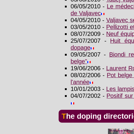
06/05/2010 -
Le médeci
de Valjavec
04/05/2010 -
Valjavec s
03/05/2010 -
Pellizotti 
08/07/2009 -
Neuf équip
25/07/2007 -
Huit équ
dopage
09/05/2007 -
Biondi r
belge"
19/06/2006 -
Laurent Ro
08/02/2006 -
Pot belge 
l'année
10/01/2003 -
Les lampis
04/07/2002 -
Positif su
The doping director