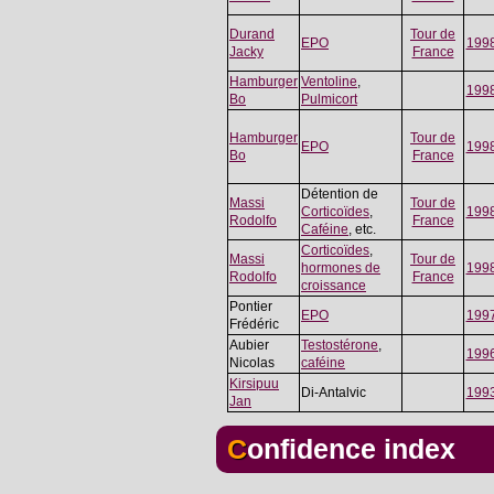
Durand
Tour de
EPO
199
Jacky
France
Hamburger
Ventoline
,
199
Bo
Pulmicort
Hamburger
Tour de
EPO
199
Bo
France
Détention de
Massi
Tour de
Corticoïdes
,
199
Rodolfo
France
Caféine
, etc.
Corticoïdes
,
Massi
Tour de
hormones de
199
Rodolfo
France
croissance
Pontier
EPO
199
Frédéric
Aubier
Testostérone
,
199
Nicolas
caféine
Kirsipuu
Di-Antalvic
199
Jan
Confidence index