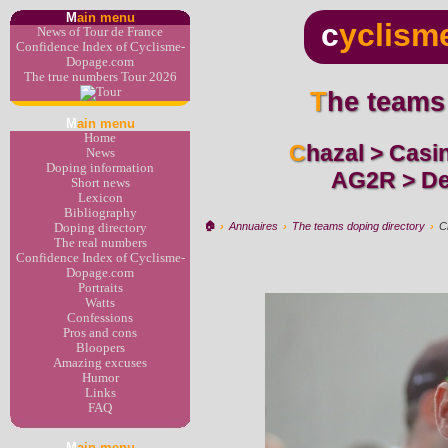
M
ain menu
c
yclism
News of Tour de France
Confidence Index of Cyclisme-
Dopage.com
The true numbers Tour 2026
The teams
M
ain menu
Home
Chazal > Casino > AG2R > Decathlon
News
Doping information
AG2R > D
Short news
Lexicon
Bibliography
🏠︎
›
Annuaires
›
The teams doping directory
›
C
Doping directory
The real numbers
Confidence Index of Cyclisme-
Dopage.com
Portraits
Watts
Confessions
Pros and cons
Bloopers
Amazing excuses
Humor
Links
FAQ
M
ain menu