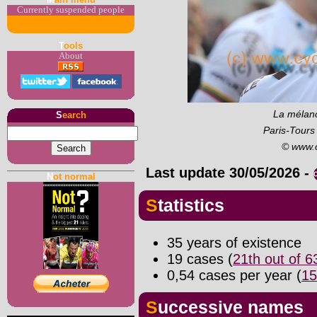
Currently suspended people
T
ools
About
La mélanc
S
earch
Paris-Tours
© www.
Last update
30/05/2026
-
N
ot normal
Statistics
35 years of existence
19 cases (
21th out of 
0,54 cases per year (
15
Successive names