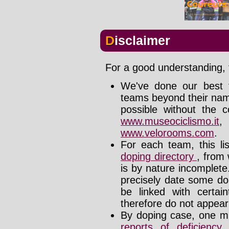
Disclaimer
For a good understanding, t
We've done our best t
teams beyond their nam
possible without the c
www.museociclismo.it
www.velorooms.com
.
For each team, this li
doping directory
, from 
is by nature incomplet
precisely date some do
be linked with certa
therefore do not appear i
By doping case, one mu
reports of deficienc