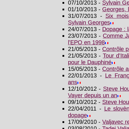
07/10/2013 -
Sylvain G
01/10/2013 -
Georges, l
31/07/2013 -
Six mois
Sylvain Georges
24/07/2013 -
Dopage : l
23/07/2013 -
Comme Jal
l'EPO en 1998
21/05/2013 -
Contrôle p
21/05/2013 -
Tour d'It
pour le Dauphiné
15/05/2013 -
Contrôle 
22/01/2013 -
Le Fran
ans
12/10/2012 -
Steve Hou
Vayer depuis un an
09/10/2012 -
Steve Hou
22/04/2011 -
Le slovè
dopage
17/09/2010 -
Valjavec r
03/08/2010 -
Tadej Val