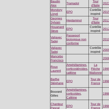
Baudin
Tour
Tramadol
202
Alex
d'Italie
Mondory
Contrôle
EPO
201
Lloyd
inopiné
Georges
Tour
Heptaminol
201
Sylvain
d'Italie
Houanard
Contrôle
EPO
201
Steve
inopiné
Passeport
Valjavec
biologique non
201
Tadej
conforme
Valjavec
Contrôle
200
Tadej
inopiné
Mancebo
200
Francisco
Amphétamines
,
La
Roux
corticostéroïdes
,
Flèche
199
Laurent
caféine
Wallonne
Barthe
Tour de
EPO
199
Stéphane
France
Amphétamines
,
Bouvard
corticoïdes
,
199
Gilles
Caféine
Chanteur
Tour de
EPO
199
Pascal
France