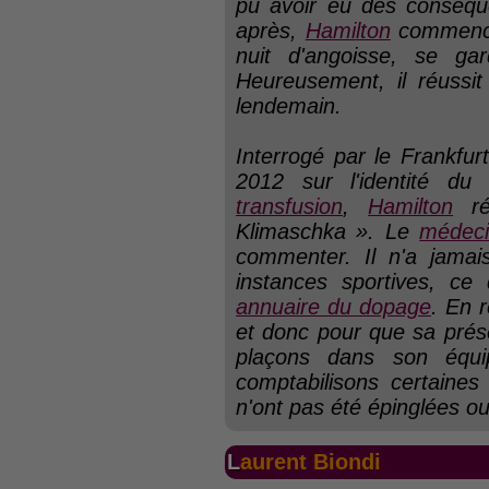
pu avoir eu des conséq
après,
Hamilton
commence 
nuit d'angoisse, se gar
Heureusement, il réussit
lendemain.
Interrogé par le
Frankfur
2012 sur l'identité d
transfusion
,
Hamilton
ré
Klimaschka ». Le
médec
commenter. Il n'a jamais
instances sportives, ce
annuaire du dopage
. En 
et donc pour que sa prés
plaçons dans son équi
comptabilisons certaine
n'ont pas été épinglées ou
Laurent Biondi