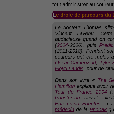
tout administrer au coureur
Le drôle de parcours d
Le docteur Thomas Klim
Vincent Lavenu. Cet
audacieuse quand on con
(
2004
-2006), puis
Predic
(2011-2018). Pendant son
coureurs ont été mêlés à
Oscar Camenzind
,
Tyler 
Floyd Landis
, pour ne cit
Dans son livre «
The Se
Hamilton
explique avoir 
Tour de France 2004
à 
transfusion
devait initi
Eufemiano Fuentes
, mai
médecin
de la
Phonak
qu