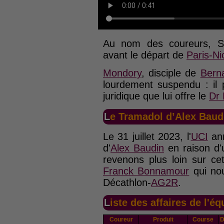
Au nom des coureurs, S
avant le départ de
Paris-Ni
Mondory
, disciple de
Bern
lourdement suspendu : il 
juridique que lui offre le
Dr
Le Tramadol d’Alex Baud
Le 31 juillet 2023, l'
UCI
ann
d'
Alex Baudin
en raison d'u
revenons plus loin sur ce
Franck Bonnamour
qui nou
Décathlon-
AG2R
.
Liste des affaires de l'éq
Coureur
Produit
Course
D