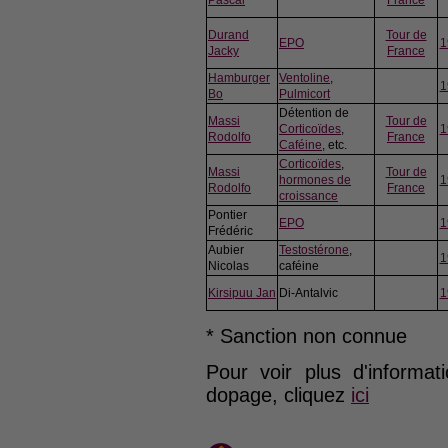
Pascal
France
Durand
Tour de
EPO
1
Jacky
France
Hamburger
Ventoline
,
1
Bo
Pulmicort
Détention de
Massi
Tour de
Corticoïdes
,
1
Rodolfo
France
Caféine
, etc.
Corticoïdes
,
Massi
Tour de
hormones de
1
Rodolfo
France
croissance
Pontier
EPO
1
Frédéric
Aubier
Testostérone
,
1
Nicolas
caféine
Kirsipuu Jan
Di-Antalvic
1
* Sanction non connue
Pour voir plus d'informat
dopage, cliquez
ici