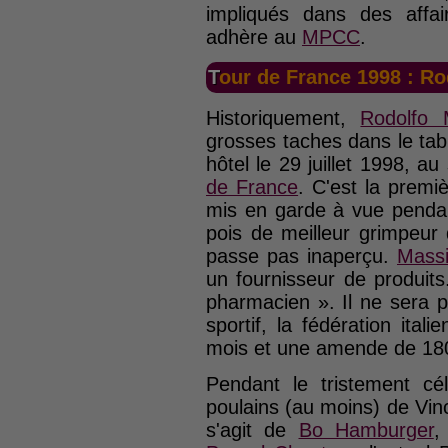
impliqués dans des affa
adhère au
MPCC
.
Tour de France 1998 : R
Historiquement,
Rodolfo 
grosses taches dans le ta
hôtel le 29 juillet 1998, a
de France
. C'est la premiè
mis en garde à vue pendant
pois de meilleur grimpeur
passe pas inaperçu.
Mass
un fournisseur de produit
pharmacien ». Il ne sera 
sportif, la fédération ital
mois et une amende de 180
Pendant le tristement c
poulains (au moins) de Vi
s'agit de
Bo Hamburger