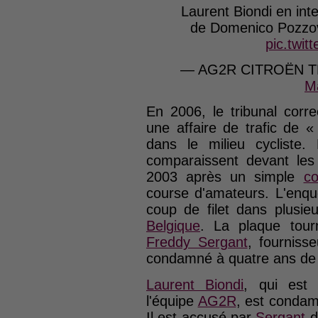
Laurent Biondi en int
de Domenico Pozzo
pic.twi
— AG2R CITROËN 
M
En 2006, le tribunal corr
une affaire de trafic de 
dans le milieu cycliste.
comparaissent devant les
2003 après un simple
co
course d'amateurs. L'enqu
coup de filet dans plusie
Belgique
. La plaque tour
Freddy Sergant
, fourniss
condamné à quatre ans de 
Laurent Biondi
, qui est 
l'équipe
AG2R
, est condam
Il est accusé par
Sergant
d