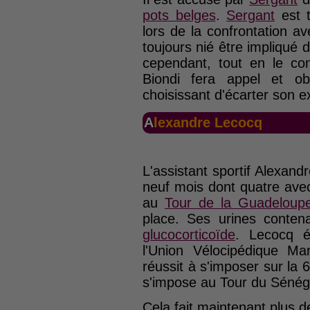
pots belges
.
Sergant
est t
lors de la confrontation a
toujours nié être impliqué 
cependant, tout en le con
Biondi fera appel et ob
choisissant d'écarter son ex
Alexandre Lecocq
L'assistant sportif Alexan
neuf mois dont quatre avec 
au
Tour de la Guadeloup
place. Ses urines conte
glucocorticoïde
. Lecocq é
l'Union Vélocipédique Ma
réussit à s'imposer sur l
s'impose au Tour du Sénég
Cela fait maintenant plus d