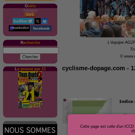
O
utils
A propos
L'équipe AG2R
R
echerche
Tr
© www.
cyclisme-dopage.com - 1
L
a preuve par 21
Cette page est celle d'un ICC
d