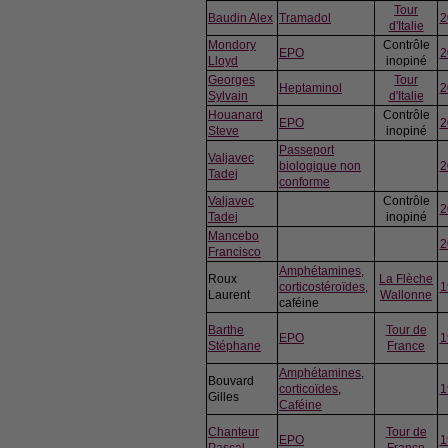
Tour
Baudin Alex
Tramadol
2
d'Italie
Mondory
Contrôle
EPO
2
Lloyd
inopiné
Georges
Tour
Heptaminol
2
Sylvain
d'Italie
Houanard
Contrôle
EPO
2
Steve
inopiné
Passeport
Valjavec
biologique non
2
Tadej
conforme
Valjavec
Contrôle
2
Tadej
inopiné
Mancebo
2
Francisco
Amphétamines
,
Roux
La Flèche
corticostéroïdes
,
1
Laurent
Wallonne
caféine
Barthe
Tour de
EPO
1
Stéphane
France
Amphétamines
,
Bouvard
corticoïdes
,
1
Gilles
Caféine
Chanteur
Tour de
EPO
1