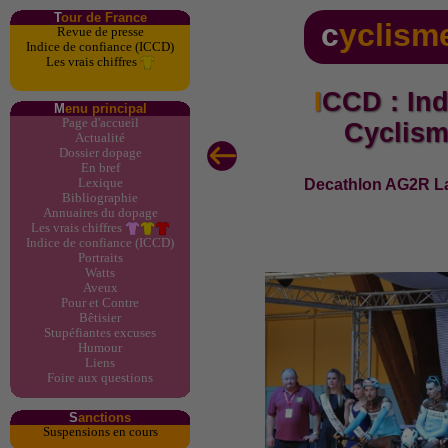
T
our de France
c
yclism
Revue de presse
Indice de confiance (ICCD)
Les vrais chiffres
ICCD : Indice de Confiance
M
enu principal
Page d'accueil
Cyclis
Actualité
Dossier dopage
En bref
Decathlon AG2R La
Lexique
Bibliographie
Annuaires du dopage
Les vrais chiffres
Indice de confiance (ICCD)
Portraits
Watts
Aveux
Pour et Contre
Bêtisier
Stupéfiantes excuses
Humour
Liens
Foire aux questions
S
anctions
Suspensions en cours