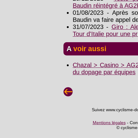
Baudin réintégré à AG2
01/08/2023 - Après son
Baudin va faire appel d
31/07/2023 -
Giro : Al
Tour d'Italie pour une p
A voir aussi
Chazal > Casino > AG2
du dopage par équipes
Suivez www.cyclisme-d
Mentions légales
- Cont
© cyclism