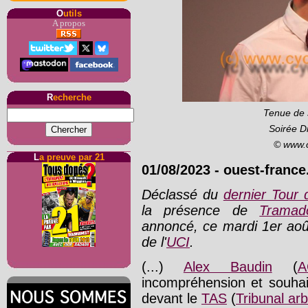
O
utils
A propos
R
echerche
Tenue de 
Soirée D
© www.
L
a preuve par 21
01/08/2023
-
ouest-france.
Déclassé du
dernier Tour d
la présence de
Tramad
annoncé, ce mardi 1er août, 
de l'
UCI
.
(...)
Alex Baudin
(
A
incompréhension et souhait
devant le
TAS
(
Tribunal arb