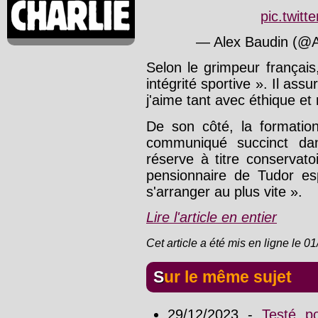
pic.twit
— Alex Baudin (@A
Selon le grimpeur françai
intégrité sportive ». Il ass
j'aime tant avec éthique et r
De son côté, la formati
communiqué succinct dan
réserve à titre conservat
pensionnaire de Tudor e
s'arranger au plus vite ».
Lire l'article en entier
Cet article a été mis en ligne le 0
Sur le même sujet
29/12/2023 -
Testé po