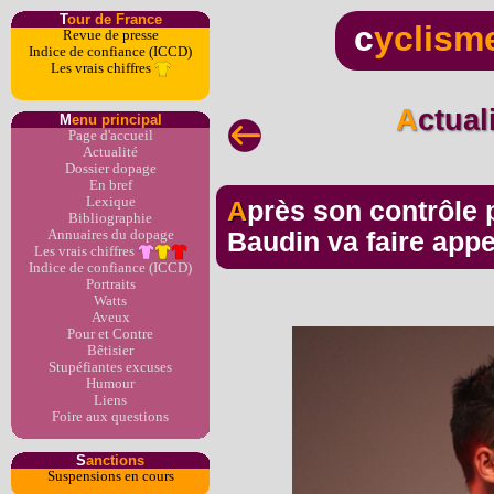
T
our de France
c
yclism
Revue de presse
Indice de confiance (ICCD)
Les vrais chiffres
Actua
M
enu principal
Page d'accueil
Actualité
Dossier dopage
En bref
Lexique
Après son contrôle positif au Tramadol, Alex
Bibliographie
Annuaires du dopage
Baudin va faire appe
Les vrais chiffres
Indice de confiance (ICCD)
Portraits
Watts
Aveux
Pour et Contre
Bêtisier
Stupéfiantes excuses
Humour
Liens
Foire aux questions
S
anctions
Suspensions en cours