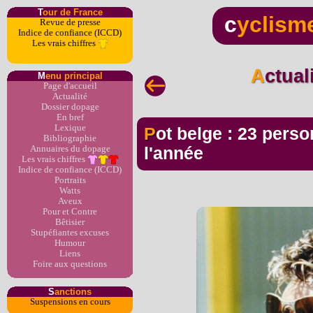
T
our de France
c
yclism
Revue de presse
Indice de confiance (ICCD)
Les vrais chiffres
Actua
M
enu principal
Page d'accueil
Actualité
Dossier dopage
En bref
Lexique
Pot belge : 23 personnes jugées avant la fin de
Bibliographie
Annuaires du dopage
l'année
Les vrais chiffres
Indice de confiance (ICCD)
Portraits
Watts
Aveux
Pour et Contre
Bêtisier
Stupéfiantes excuses
Humour
Liens
Foire aux questions
S
anctions
Suspensions en cours