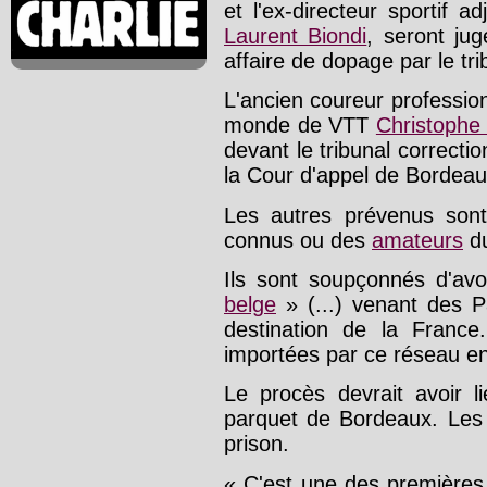
et l'ex-directeur sportif ad
Laurent Biondi
, seront ju
affaire de dopage par le tr
L'ancien coureur professio
monde de VTT
Christophe
devant le tribunal correctio
la Cour d'appel de Bordeaux
Les autres prévenus sont
connus ou des
amateurs
du
Ils sont soupçonnés d'avoi
belge
» (...) venant des P
destination de la Franc
importées par ce réseau ent
Le procès devrait avoir l
parquet de Bordeaux. Les 
prison.
« C'est une des premières 