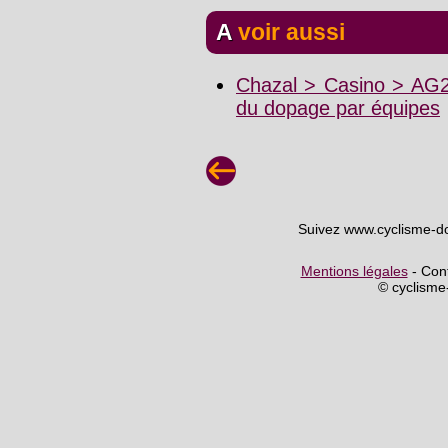
A voir aussi
Chazal > Casino > AG2
du dopage par équipes
Suivez www.cyclisme-d
Mentions légales
- Cont
© cyclism