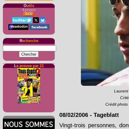
O
utils
A propos
R
echerche
L
a preuve par 21
Laurent
Crit
Crédit photo
08/02/2006
-
Tageblatt
Vingt-trois personnes, dont