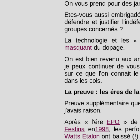
On vous prend pour des ja
Etes-vous aussi embrigadé
défendre et justifier l'in
groupes concernés ?
La technologie et les 
masquant
du dopage.
On est bien revenu aux 
je peux continuer de vous
sur ce que l'on connait l
dans les cols.
La preuve : les éres de la
Preuve supplémentaire q
j'avais raison.
Après « l'ére
EPO
» d
Festina
en
1998
, les per
Watts Etalon
ont baissé (!)