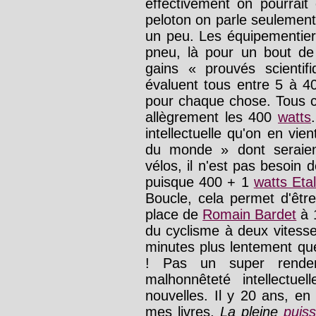
effectivement on pourrait
peloton on parle seulement
un peu. Les équipementiers
pneu, là pour un bout de
gains « prouvés scientif
évaluent tous entre 5 à 
pour chaque chose. Tous 
allègrement les 400
watts
intellectuelle qu'on en vie
du monde » dont seraien
vélos, il n'est pas besoin 
puisque 400 + 1
watts Eta
Boucle, cela permet d'êtr
place de
Romain Bardet
à 
du cyclisme à deux vitesse
minutes plus lentement qu
! Pas un super rendem
malhonnêteté intellectue
nouvelles. Il y 20 ans, en
mes livres,
La pleine
puis