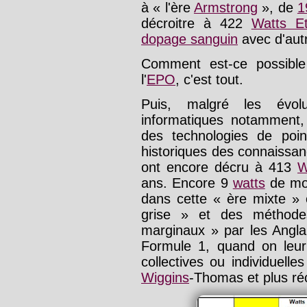
à « l'ère
Armstrong
», de
1
décroitre à 422
Watts Et
dopage sanguin
avec d'autr
Comment est-ce possible
l'
EPO
, c'est tout.
Puis, malgré les évol
informatiques notamment
des technologies de poin
historiques des connaissa
ont encore décru à 413
W
ans. Encore 9
watts
de moi
dans cette « ère mixte » o
grise » et des méthode
marginaux » par les Angla
Formule 1, quand on leur
collectives ou individuell
Wiggins
-Thomas et plus r