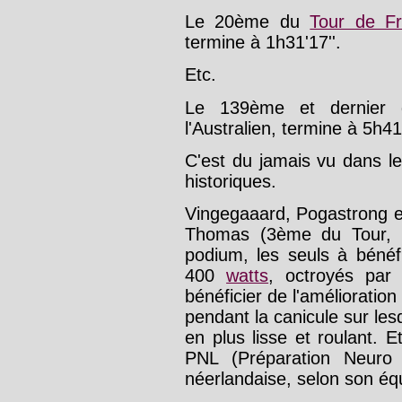
Le 20ème du
Tour de F
termine à 1h31'17''.
Etc.
Le 139ème et dernie
l'Australien, termine à 5h41'
C'est du jamais vu dans l
historiques.
Vingegaaard, Pogastrong et
Thomas (3ème du Tour, à 
podium, les seuls à bénéf
400
watts
, octroyés par 
bénéficier de l'amélioration
pendant la canicule sur les
en plus lisse et roulant. E
PNL (Préparation Neuro L
néerlandaise, selon son équ