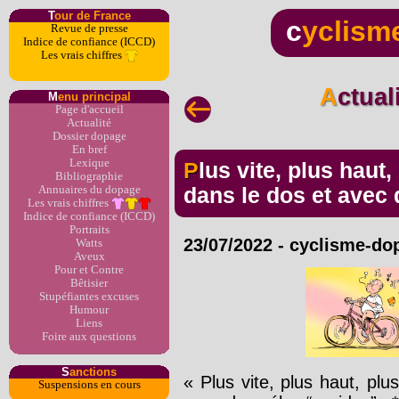
T
our de France
c
yclism
Revue de presse
Indice de confiance (ICCD)
Les vrais chiffres
Actua
M
enu principal
Page d'accueil
Actualité
Dossier dopage
En bref
Lexique
Plus vite, plus haut, plus fort - ensemble, vent
Bibliographie
Annuaires du dopage
dans le dos et avec 
Les vrais chiffres
Indice de confiance (ICCD)
Portraits
23/07/2022
-
cyclisme-do
Watts
Aveux
Pour et Contre
Bêtisier
Stupéfiantes excuses
Humour
Liens
Foire aux questions
S
anctions
« Plus vite, plus haut, plu
Suspensions en cours