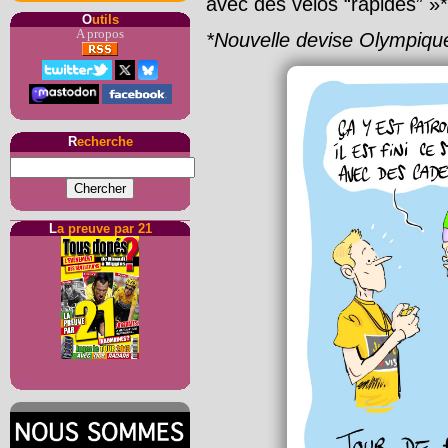
avec des vélos “rapides” »*
O
utils
A propos
*Nouvelle devise Olympiqu
R
echerche
L
a preuve par 21