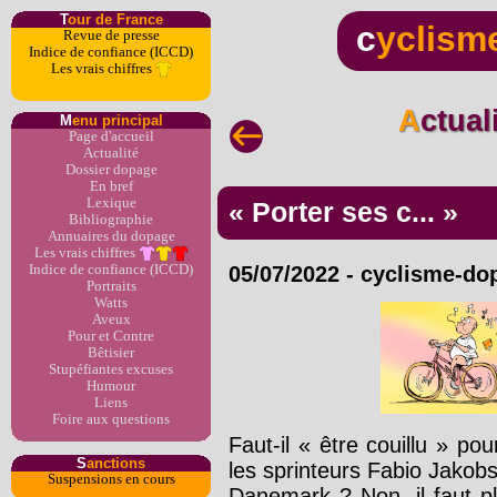
T
our de France
c
yclism
Revue de presse
Indice de confiance (ICCD)
Les vrais chiffres
Actua
M
enu principal
Page d'accueil
Actualité
Dossier dopage
En bref
Lexique
« Porter ses c... »
Bibliographie
Annuaires du dopage
Les vrais chiffres
Indice de confiance (ICCD)
05/07/2022
-
cyclisme-do
Portraits
Watts
Aveux
Pour et Contre
Bêtisier
Stupéfiantes excuses
Humour
Liens
Foire aux questions
Faut-il « être couillu » p
S
anctions
les sprinteurs Fabio Jakob
Suspensions en cours
Danemark ? Non, il faut p