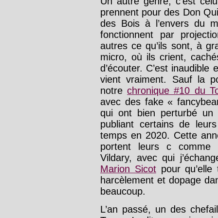
Un autre genre, c’est celu
prennent pour des Don Quic
des Bois à l’envers du mi
fonctionnent par project
autres ce qu’ils sont, à g
micro, où ils crient, cach
d’écouter. C’est inaudible 
vient vraiment. Sauf la p
notre
chronique #10 du T
avec des fake « fancybea
qui ont bien perturbé un 
publiant certains de leur
temps en 2020. Cette anné
portent leurs c comme le 
Vildary, avec qui j’échang
Marion Sicot
pour qu’elle
harcèlement et dopage dan
beaucoup.
L’an passé, un des chefail