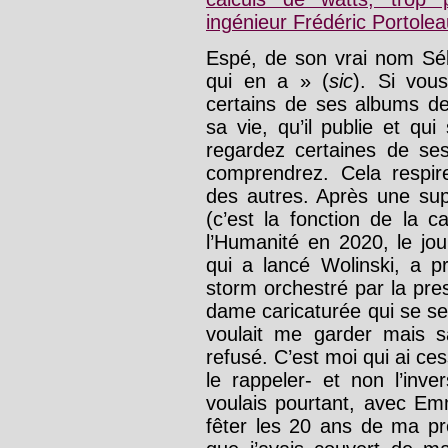
ingénieur Frédéric Portole
Espé, de son vrai nom Séba
qui en a » (
sic
). Si vou
certains de ses albums de
sa vie, qu’il publie et qu
regardez certaines de s
comprendrez. Cela respire l
des autres. Après une supe
(c’est la fonction de la c
l’Humanité en 2020, le jou
qui a lancé Wolinski, a p
storm orchestré par la pres
dame caricaturée qui se se
voulait me garder mais 
refusé. C’est moi qui ai ces
le rappeler- et non l’inv
voulais pourtant, avec Em
fêter les 20 ans de ma pr