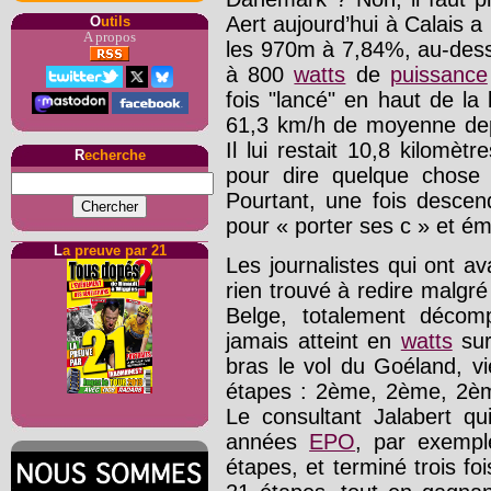
Aert aujourd’hui à Calais 
O
utils
A propos
les 970m à 7,84%, au-des
à 800
watts
de
puissance
fois "lancé" en haut de la
61,3 km/h de moyenne de
Il lui restait 10,8 kilomètre
R
echerche
pour dire quelque chose 
Pourtant, une fois descend
pour « porter ses c » et ém
L
a preuve par 21
Les journalistes qui ont av
rien trouvé à redire malgré
Belge, totalement décom
jamais atteint en
watts
sur
bras le vol du Goéland, vi
étapes : 2ème, 2ème, 2ème 
Le consultant Jalabert q
années
EPO
, par exempl
étapes, et terminé trois fo