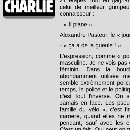
21 étapes, tout en gagnan
celui de meilleur grimpeu
connaisseur :
- « Il plane ».
Alexandre Pasteur, le « jour
- « ça a de la gueule ! ».
L’expression, comme « por
masculine. Je ne vois pas
féminin. Dans la bouc
abondamment utilisée mê
semble extrêmement policé
temps, le policé et le polit
c’est tout l’inverse. On 
Jamais en face. Les pseud
famille du vélo », c’est f
carrière, quand elles ne
pendant, sauf avec les e
C’est un fait. Qui peut-on t