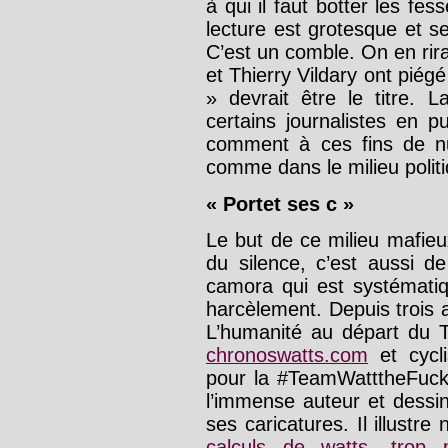
à qui il faut botter les fe
lecture est grotesque et s
C’est un comble. On en ri
et Thierry Vildary ont piég
» devrait être le titre.
certains journalistes en pu
comment à ces fins de nu
comme dans le milieu polit
« Portet ses c »
Le but de ce milieu mafieu
du silence, c’est aussi de
camora qui est systématiq
harcèlement. Depuis trois 
L’humanité au départ du T
chronoswatts.com
et cycl
pour la #TeamWatttheFuck
l’immense auteur et dess
ses caricatures. Il illustr
calculs de watts, trop 