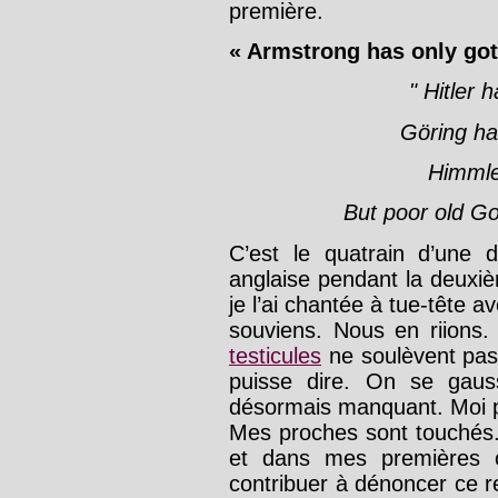
première.
« Armstrong has only got
" Hitler 
Göring ha
Himmler
But poor old Goe
C’est le quatrain d’une 
anglaise pendant la deuxi
je l’ai chantée à tue-tête 
souviens. Nous en riions
testicules
ne soulèvent pas
puisse dire. On se gauss
désormais manquant. Moi pa
Mes proches sont touchés
et dans mes premières c
contribuer à dénoncer ce r