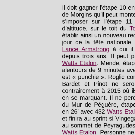
Il doit gagner l’étape 10 
de Morgins qu’il peut mont
s’imposer sur l’étape 1
d’altitude, sur le toit du
T
établir ainsi un nouveau rec
jour de la fête nationale
Lance Armstrong
à qui il
depuis trois ans. Il peut
Watts Etalon
. Mende, étape
alentours de 9 minutes a
est « punchie ». Roglic c
Bardet et Pinot ne sero
contrairement à 2015 où i
en se marquant. Il ne per
du Mur de Péguère, étape 
en 26’ avec 432
Watts Eta
et finira au sprint si Ving
au sommet de Peyragudes e
Watts Etalon
. Personne ne 