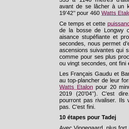
avant de se lâcher à un ki
19’42’’ pour 460
Watts Etal
Ce temps et cette
puissan
de la bosse de Longwy où
aisance stupéfiante et p
secondes, nous permet d’e
ascensions suivantes qui s
comme pour ses plus proc
ou vingt secondes, ont fini 
Les Français Gaudu et Bard
au top-plancher de leur fo
Watts Etalon
pour 20 minu
2019 (20’04’’). C’est dir
pourront pas rivaliser. Ils
pas. C’est fini.
10 étapes pour Tadej
Avec Vingegaard, plus for