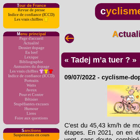
T
our de France
c
yclism
Revue de presse
Indice de confiance (ICCD)
Les vrais chiffres
Actua
M
enu principal
Page d'accueil
Actualité
Dossier dopage
En bref
Lexique
« Tadej m’a tuer ? »
Bibliographie
Annuaires du dopage
Les vrais chiffres
Indice de confiance (ICCD)
09/07/2022
-
cyclisme-do
Portraits
Watts
Aveux
Pour et Contre
Bêtisier
Stupéfiantes excuses
Humour
Liens
Foire aux questions
C’est du 45,43 km/h de mo
S
anctions
étapes. En 2021, on en é
Suspensions en cours
vent, sans doute, combiné