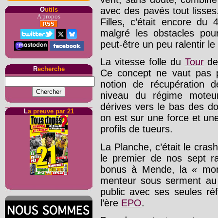
avec des pavés tout lisses
O
utils
A propos
Filles, c’était encore du
malgré les obstacles pou
peut-être un peu ralentir l
La vitesse folle du
Tour
dev
R
echerche
Ce concept ne vaut pas 
notion de récupération 
niveau du régime moteur
dérives vers le bas des d
L
a preuve par 21
on est sur une force et u
profils de tueurs.
La Planche, c’était le cra
le premier de nos sept r
bonus à Mende, la « m
menteur sous serment au 
public avec ses seules r
l’ère
EPO
.